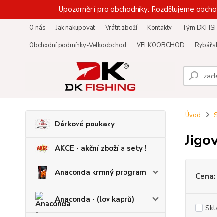
Upozornění pro obchodníky: Rozdělujeme obcho
O nás
Jak nakupovat
Vrátit zboží
Kontakty
Tým DKFIS
Obchodní podmínky-Velkoobchod
VELKOOBCHOD
Rybářsk
Úvod
S
Dárkové poukazy
Jigo
AKCE - akční zboží a sety !
Anaconda krmný program
Cena:
Anaconda - (lov kaprů)
Skl