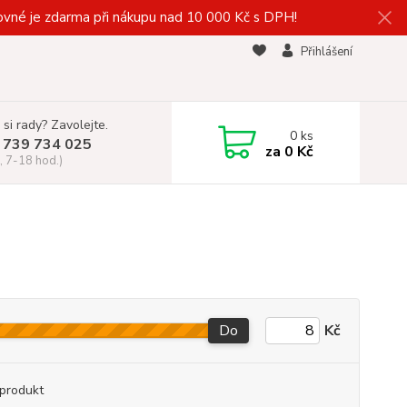
vné je zdarma při nákupu nad 10 000 Kč s DPH!
Přihlášení
 si rady? Zavolejte.
0
ks
 739 734 025
za
0 Kč
, 7-18 hod.)
Do
Kč
produkt