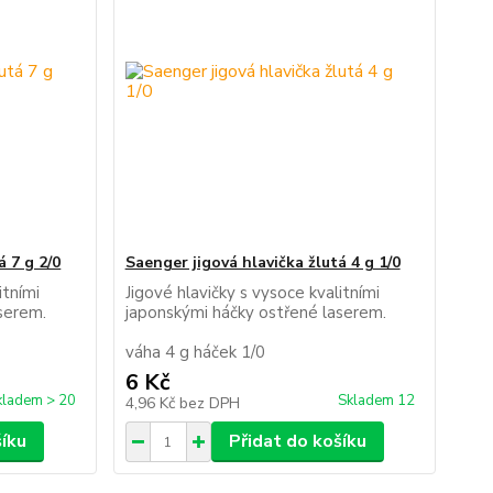
á 7 g 2/0
Saenger jigová hlavička žlutá 4 g 1/0
itními
Jigové hlavičky s vysoce kvalitními
 laserem.
japonskými háčky ostřené laserem.
váha 4 g háček 1/0
6 Kč
kladem > 20
Skladem 12
4,96 Kč
bez DPH
šíku
Přidat do košíku