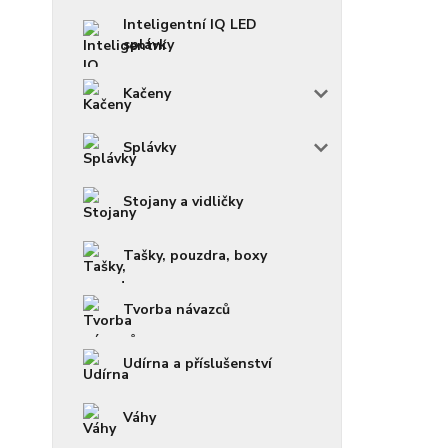
Inteligentní IQ LED
splávky
Kačeny
Splávky
Stojany a vidličky
Tašky, pouzdra, boxy
Tvorba návazců
Udírna a příslušenství
Váhy