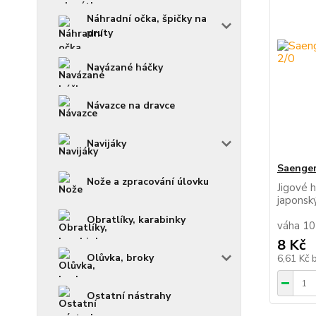
Náhradní očka, špičky na
pruty
Navázané háčky
Návazce na dravce
Navijáky
Saenger 
Nože a zpracování úlovku
Jigové h
japons
Obratlíky, karabinky
váha 10
8 Kč
Olůvka, broky
6,61 Kč
Ostatní nástrahy