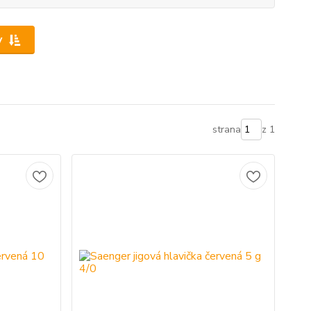
y
strana
z 1