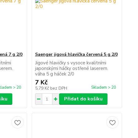
ená 7 g 2/0
Saenger jigová hlavička červená 5 g 2/0
itními
Jigové hlavičky s vysoce kvalitními
serem.
japonskými háčky ostřené laserem.
váha 5 g háček 2/0
7 Kč
kladem > 20
Skladem > 20
5,79 Kč
bez DPH
šíku
Přidat do košíku