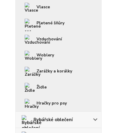
Vlasce
Pletené šňůry
Vzduchování
Woblery
Zarážky a korálky
Židle
Hračky pro psy
Rybářské oblečení