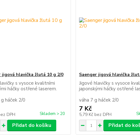
jigová hlavička žlutá 10 g 2/0
Saenger jigová hlavička žlut
lavičky s vysoce kvalitními
Jigové hlavičky s vysoce kval
kými háčky ostřené laserem.
japonskými háčky ostřené
 g háček 2/0
váha 7 g háček 2/0
7 Kč
Skladem > 20
S
bez DPH
5,79 Kč
bez DPH
Přidat do košíku
Přidat do ko