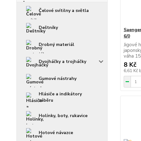
Čelové svítilny a světla
Deštníky
Saenger
6/0
Jigové h
Drobný materiál
japonsk
váha 15
Dvojháčky a trojháčky
8 Kč
6,61 Kč
Gumové nástrahy
Hlásiče a indikátory
záběru
Holínky, boty, rukavice
Hotové návazce