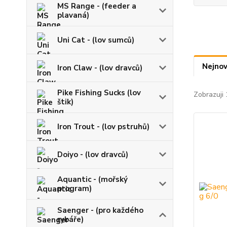
MS Range - (feeder a
plavaná)
Uni Cat - (lov sumců)
Nejnov
Iron Claw - (lov dravců)
Pike Fishing Sucks (lov
Zobrazuji 
štik)
Iron Trout - (lov pstruhů)
Doiyo - (lov dravců)
Aquantic - (mořský
program)
Saenger - (pro každého
rybáře)