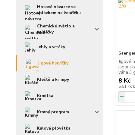
Hotové návazce se
splávkem na žebříčku
Chemické světlo a
rolničky
Jehly a vrtáky
Saenger 
Jigové h
Jigové hlavičky
japonsk
váha 3 
8 Kč
Kleště a krimpy
6,61 Kč
Krmítka
Krmný program
Kulová plovátka