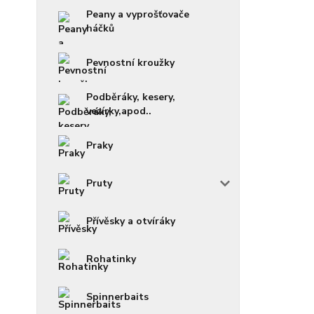
Peany a vyprošťovače
háčků
Pevnostní kroužky
Podběráky, kesery,
vezírky,apod..
Praky
Pruty
Přívěsky a otvíráky
Rohatinky
Spinnerbaits