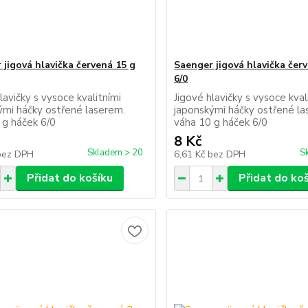
 jigová hlavička červená 15 g
Saenger jigová hlavička čer
6/0
lavičky s vysoce kvalitními
Jigové hlavičky s vysoce kval
ými háčky ostřené laserem.
japonskými háčky ostřené la
 g háček 6/0
váha 10 g háček 6/0
8 Kč
Skladem > 20
S
bez DPH
6,61 Kč
bez DPH
Přidat do košíku
Přidat do ko