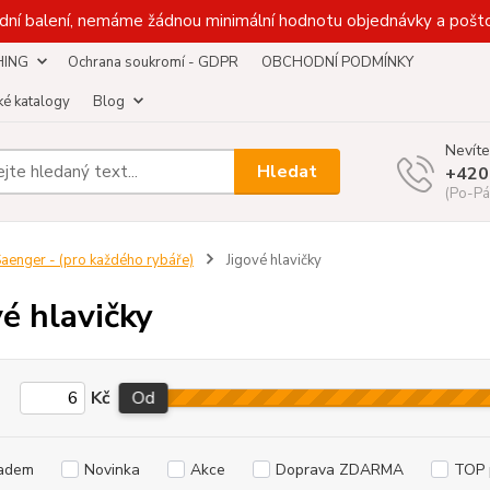
dní balení, nemáme žádnou minimální hodnotu objednávky a pošto
HING
Ochrana soukromí - GDPR
OBCHODNÍ PODMÍNKY
é katalogy
Blog
Nevíte
Hledat
+420
(Po-Pá
aenger - (pro každého rybáře)
Jigové hlavičky
vé hlavičky
Kč
Od
adem
Novinka
Akce
Doprava ZDARMA
TOP 