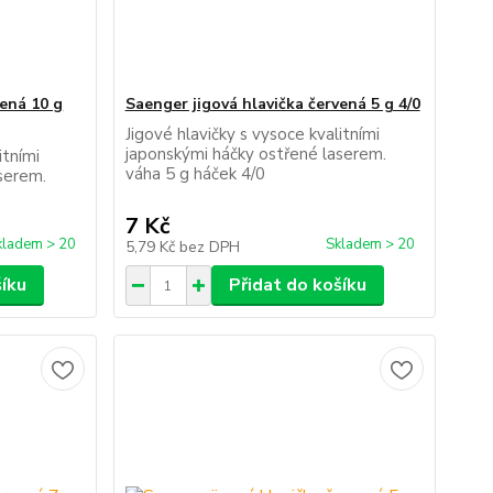
vená 10 g
Saenger jigová hlavička červená 5 g 4/0
Jigové hlavičky s vysoce kvalitními
japonskými háčky ostřené laserem.
itními
váha 5 g háček 4/0
serem.
7 Kč
kladem > 20
Skladem > 20
5,79 Kč
bez DPH
šíku
Přidat do košíku