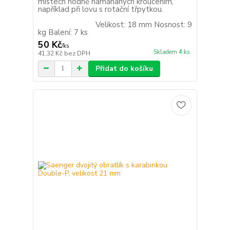
místech hodně namáhaných kroucením,
například při lovu s rotační třpytkou.
Velikost: 18 mm Nosnost: 9
kg Balení: 7 ks
50 Kč
/
ks
Skladem 4 ks
41,32 Kč
bez DPH
Přidat do košíku