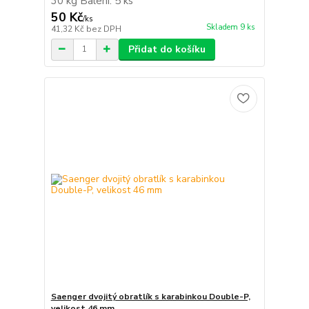
30 kg Balení: 5 ks
50 Kč
/
ks
Skladem 9 ks
41,32 Kč
bez DPH
Přidat do košíku
Saenger dvojitý obratlík s karabinkou Double-P,
velikost 46 mm