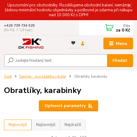
Upozornění pro obchodníky: Rozdělujeme obchodní balení, nemáme
žádnou minimální hodnotu objednávky a poštovné je zdarma při nákupu
nad 10 000 Kč s DPH!
0
ks
+420 739 734 025
za
0 Kč
(Po-Pá, 7-18 hod.)
Menu
Hledat
Úvod
Saenger - (pro každého rybáře)
Obratlíky, karabinky
Obratlíky, karabinky
Upřesnit parametry
Nejnovější
Nejlevnější
Nejdražší