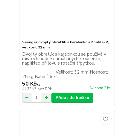
Saenger dvojitý obratlík s karabinkou Double-P,
velikost 32 mm
Dvojitý obratlík s karabinkou se používá v
místech hodně namáhaných kroucením,
například při lovu s rotační třpytkou.
Velikost: 32 mm Nosnost:
25 kg Balení: 6 ks
50 Kč
/
ks
Skladem 2 ks
41,32 Kč
bez DPH
Přidat do košíku