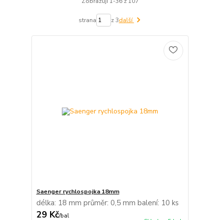
Zobrazuji 1-36 z 107
strana
z 3
další
Saenger rychlospojka 18mm
délka: 18 mm průměr: 0,5 mm balení: 10 ks
29 Kč
/
bal