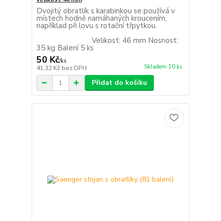
Dvojitý obratlík s karabinkou se používá v
místech hodně namáhaných kroucením,
například při lovu s rotační třpytkou.
Velikost: 46 mm Nosnost:
35 kg Balení 5 ks
50 Kč
/
ks
Skladem 10 ks
41,32 Kč
bez DPH
Přidat do košíku