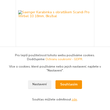
Saenger Karabinka s obratlíkem Scandi Pro
Pro lepší použitelnost tohoto webu používáme cookies.
Wirbel 10 18mm, 8ks/bal
Dodržujeme
Ochranu soukromí - GDPR
.
Obratlík s karabinkou pro rychlou výměnu
Více o cookies, které používáme nebo jejich nastavení, najdete v
nástrah. Velmi pevná karabinka, u které
"N
astavení"
.
nehrozí otevření během souboje ani při
nahazování. Velikost: 18 mm Nosnost: 9 kg
Balení: 8 ks Barva: matná černá
38 Kč
Souhlasím
Nastavení
/
ks
Skladem 5 ks
31,40 Kč
bez DPH
Přidat do košíku
Souhlas můžete odmítnout
zde
.