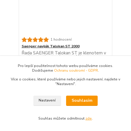
1 hodnocení
Saenger naviják Talokan ST 2000
Řada SAENGER Talokan ST je klenotem v
naší řadě přívlačových navijáků. Tělo je
vyrobeno ze 100% kvalitního karbonu
odolného proti zkroucení, který dodává
Pro lepší použitelnost tohoto webu používáme cookies.
navijáku nejen velmi nízkou hmotnost, ale
Dodržujeme
Ochranu soukromí - GDPR
.
také pevnost. Jedná se primárně o
přívlačový naviják, ale díky lehké konstrukci
Více o cookies, které používáme nebo jejich nastavení, najdete v
se dá skvěle použít i ja...
"N
astavení"
.
1 516 Kč
/
ks
Skladem 2 ks
1 252,89 Kč
bez DPH
Souhlasím
Nastavení
Přidat do košíku
Souhlas můžete odmítnout
zde
.