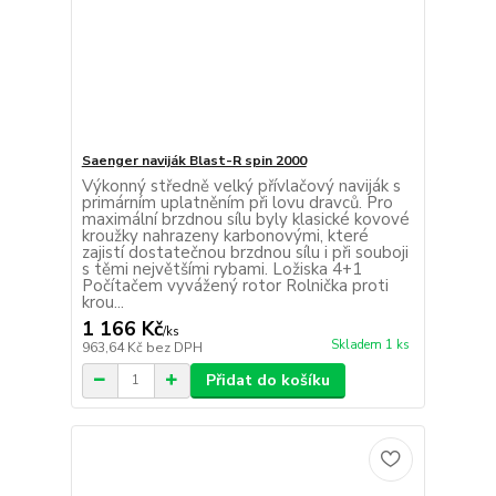
Saenger naviják Blast-R spin 2000
Výkonný středně velký přívlačový naviják s
primárním uplatněním při lovu dravců. Pro
maximální brzdnou sílu byly klasické kovové
kroužky nahrazeny karbonovými, které
zajistí dostatečnou brzdnou sílu i při souboji
s těmi největšími rybami. Ložiska 4+1
Počítačem vyvážený rotor Rolnička proti
krou...
1 166 Kč
/
ks
Skladem 1 ks
963,64 Kč
bez DPH
Přidat do košíku