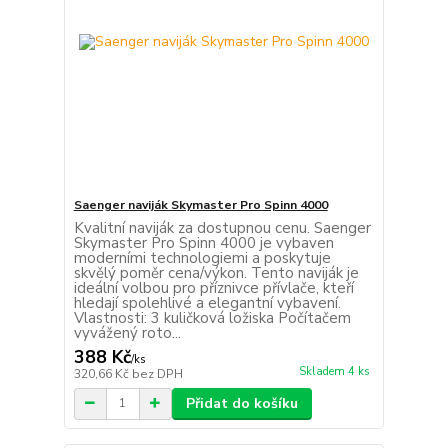
Saenger naviják Skymaster Pro Spinn 4000
Kvalitní naviják za dostupnou cenu. Saenger
Skymaster Pro Spinn 4000 je vybaven
moderními technologiemi a poskytuje
skvělý poměr cena/výkon. Tento naviják je
ideální volbou pro příznivce přívlače, kteří
hledají spolehlivé a elegantní vybavení.
Vlastnosti: 3 kuličková ložiska Počítačem
vyvážený roto...
388 Kč
/
ks
Skladem 4 ks
320,66 Kč
bez DPH
Přidat do košíku