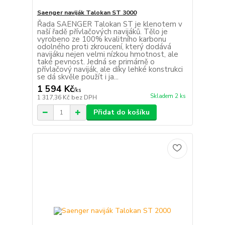
Saenger naviják Talokan ST 3000
Řada SAENGER Talokan ST je klenotem v
naší řadě přívlačových navijáků. Tělo je
vyrobeno ze 100% kvalitního karbonu
odolného proti zkroucení, který dodává
navijáku nejen velmi nízkou hmotnost, ale
také pevnost. Jedná se primárně o
přívlačový naviják, ale díky lehké konstrukci
se dá skvěle použít i ja...
1 594 Kč
/
ks
Skladem 2 ks
1 317,36 Kč
bez DPH
Přidat do košíku