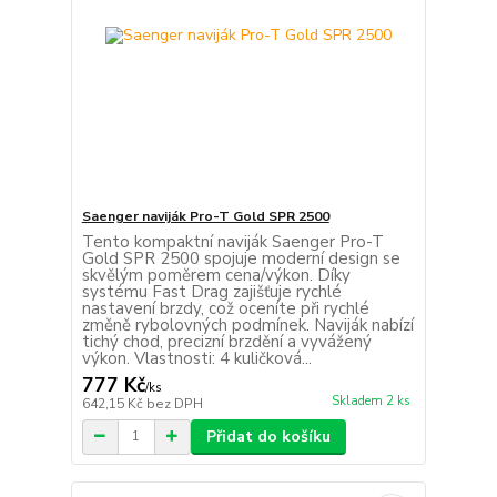
Saenger naviják Pro-T Gold SPR 2500
Tento kompaktní naviják Saenger Pro-T
Gold SPR 2500 spojuje moderní design se
skvělým poměrem cena/výkon. Díky
systému Fast Drag zajišťuje rychlé
nastavení brzdy, což oceníte při rychlé
změně rybolovných podmínek. Naviják nabízí
tichý chod, precizní brzdění a vyvážený
výkon. Vlastnosti: 4 kuličková...
777 Kč
/
ks
Skladem 2 ks
642,15 Kč
bez DPH
Přidat do košíku