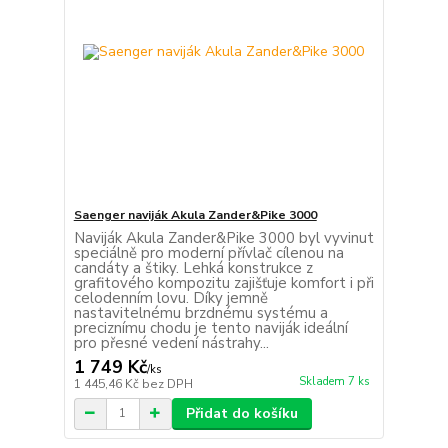
Saenger naviják Akula Zander&Pike 3000
Naviják Akula Zander&Pike 3000 byl vyvinut
speciálně pro moderní přívlač cílenou na
candáty a štiky. Lehká konstrukce z
grafitového kompozitu zajišťuje komfort i při
celodenním lovu. Díky jemně
nastavitelnému brzdnému systému a
preciznímu chodu je tento naviják ideální
pro přesné vedení nástrahy...
1 749 Kč
/
ks
Skladem 7 ks
1 445,46 Kč
bez DPH
Přidat do košíku