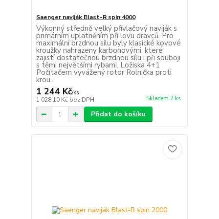
Saenger naviják Blast-R spin 4000
Výkonný středně velký přívlačový naviják s
primárním uplatněním při lovu dravců. Pro
maximální brzdnou sílu byly klasické kovové
kroužky nahrazeny karbonovými, které
zajistí dostatečnou brzdnou sílu i při souboji
s těmi největšími rybami. Ložiska 4+1
Počítačem vyvážený rotor Rolnička proti
krou...
1 244 Kč
/
ks
Skladem 2 ks
1 028,10 Kč
bez DPH
Přidat do košíku