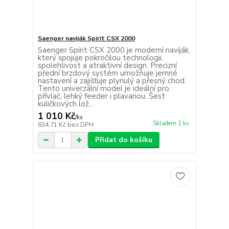
Saenger naviják Spirit CSX 2000
Saenger Spirit CSX 2000 je moderní naviják,
který spojuje pokročilou technologii,
spolehlivost a atraktivní design. Precizní
přední brzdový systém umožňuje jemné
nastavení a zajišťuje plynulý a přesný chod.
Tento univerzální model je ideální pro
přívlač, lehký feeder i plavanou. Šest
kuličkových lož...
1 010 Kč
/
ks
Skladem 2 ks
834,71 Kč
bez DPH
Přidat do košíku