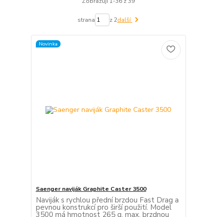
Zobrazuji 1-36 z 39
strana
z 2
další
Novinka
Saenger naviják Graphite Caster 3500
Naviják s rychlou přední brzdou Fast Drag a
pevnou konstrukcí pro širší použití. Model
3500 má hmotnost 265 g, max. brzdnou