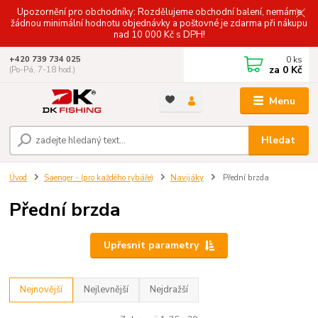
Upozornění pro obchodníky: Rozdělujeme obchodní balení, nemáme
žádnou minimální hodnotu objednávky a poštovné je zdarma při nákupu
nad 10 000 Kč s DPH!
0
ks
+420 739 734 025
za
0 Kč
(Po-Pá, 7-18 hod.)
Menu
Hledat
Úvod
Saenger - (pro každého rybáře)
Navijáky
Přední brzda
Přední brzda
Upřesnit parametry
Nejnovější
Nejlevnější
Nejdražší