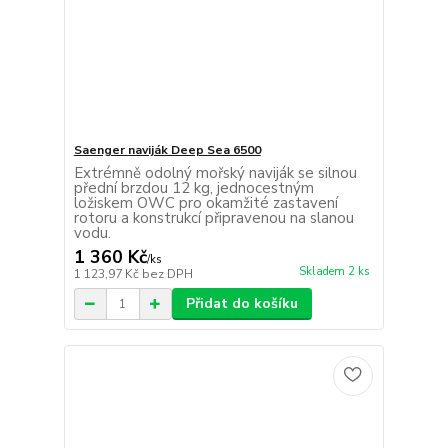
Saenger naviják Deep Sea 6500
Extrémně odolný mořský naviják se silnou
přední brzdou 12 kg, jednocestným
ložiskem OWC pro okamžité zastavení
rotoru a konstrukcí připravenou na slanou
vodu.
1 360 Kč
/
ks
Skladem 2 ks
1 123,97 Kč
bez DPH
Přidat do košíku