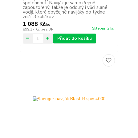
spolehnout. Naviják je samozřejmě
zapouzdřený, takže je odolný i vůči slané
vodě, která obyčejné navijáky do týdne
zničí. 3 kuličkov...
1 088 Kč
/
ks
Skladem 2 ks
899,17 Kč
bez DPH
Přidat do košíku