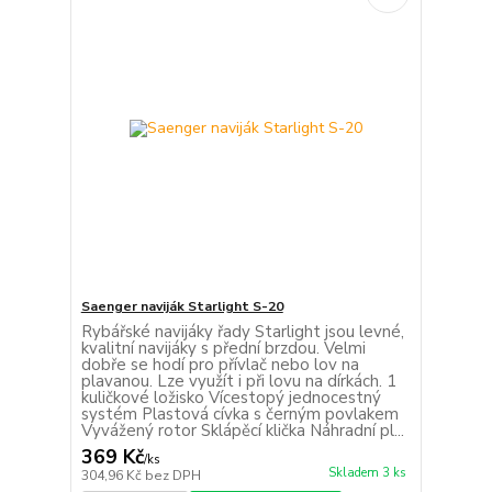
Saenger naviják Starlight S-20
Rybářské navijáky řady Starlight jsou levné,
kvalitní navijáky s přední brzdou. Velmi
dobře se hodí pro přívlač nebo lov na
plavanou. Lze využít i při lovu na dírkách. 1
kuličkové ložisko Vícestopý jednocestný
systém Plastová cívka s černým povlakem
Vyvážený rotor Sklápěcí klička Náhradní pl...
369 Kč
/
ks
Skladem 3 ks
304,96 Kč
bez DPH