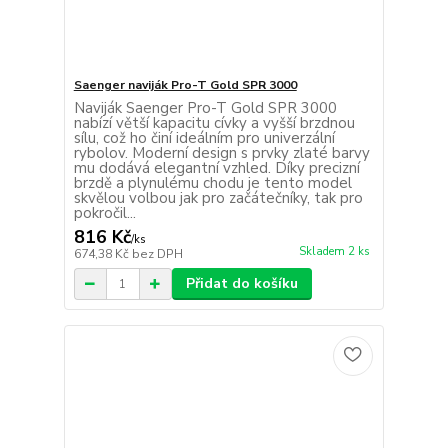
Saenger naviják Pro-T Gold SPR 3000
Naviják Saenger Pro-T Gold SPR 3000
nabízí větší kapacitu cívky a vyšší brzdnou
sílu, což ho činí ideálním pro univerzální
rybolov. Moderní design s prvky zlaté barvy
mu dodává elegantní vzhled. Díky precizní
brzdě a plynulému chodu je tento model
skvělou volbou jak pro začátečníky, tak pro
pokročil...
816 Kč
/
ks
Skladem 2 ks
674,38 Kč
bez DPH
Přidat do košíku