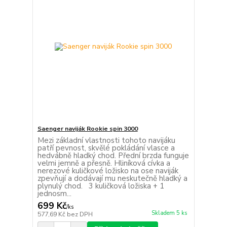
Saenger naviják Rookie spin 3000
Mezi základní vlastnosti tohoto navijáku
patří pevnost, skvělé pokládání vlasce a
hedvábně hladký chod. Přední brzda funguje
velmi jemně a přesně. Hliníková cívka a
nerezové kuličkové ložisko na ose naviják
zpevňují a dodávají mu neskutečně hladký a
plynulý chod. 3 kuličková ložiska + 1
jednosm...
699 Kč
/
ks
Skladem 5 ks
577,69 Kč
bez DPH