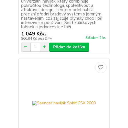
univerzální naviják, který kombinuje
pokročilou technologii, spolehlivost a
atraktivní design. Tento model nabízí
precizní přední brzdový systém s jemným
nastavením, což zajišťuje plynulý chod i při
intenzivním používání. Šest kuličkových
ložisek a jednocestné loži...
1 049 Kč
/
ks
Skladem 2 ks
866,94 Kč
bez DPH
Přidat do košíku