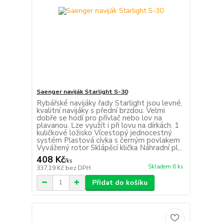
Saenger naviják Starlight S-30
Rybářské navijáky řady Starlight jsou levné,
kvalitní navijáky s přední brzdou. Velmi
dobře se hodí pro přívlač nebo lov na
plavanou. Lze využít i při lovu na dírkách. 1
kuličkové ložisko Vícestopý jednocestný
systém Plastová cívka s černým povlakem
Vyvážený rotor Sklápěcí klička Náhradní pl...
408 Kč
/
ks
Skladem 6 ks
337,19 Kč
bez DPH
Přidat do košíku