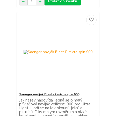
Přidat do košíku
Saenger naviják Blast-R micro spin 900
Jak název napovídá, jedná se o malý
přívlačový naviják velikosti 900 pro Ultra
Light. Hodí se na lov okounů, jelců a
pstruhů. Díky malým rozměrům a nízké
hmotnosti lze naviják použít i na lehkou