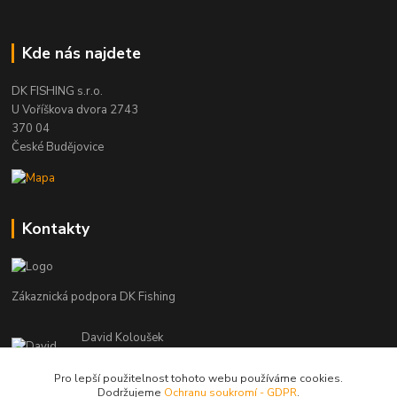
Kde nás najdete
DK FISHING s.r.o.
U Voříškova dvora 2743
370 04
České Budějovice
Kontakty
Zákaznická podpora DK Fishing
David Koloušek
+420 739 734 025
(Po-Pá, 7-18 hod.)
Pro lepší použitelnost tohoto webu používáme cookies.
Dodržujeme
Ochranu soukromí - GDPR
.