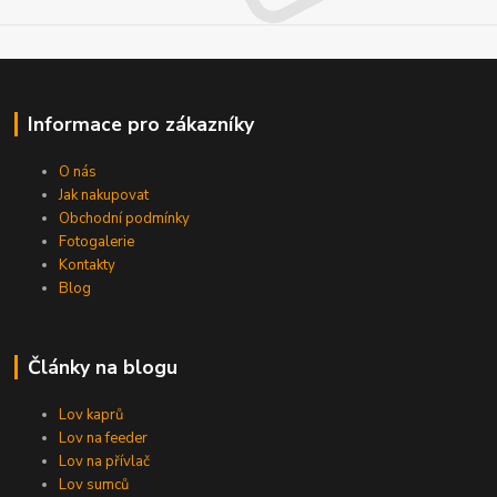
Informace pro zákazníky
O nás
Jak nakupovat
Obchodní podmínky
Fotogalerie
Kontakty
Blog
Články na blogu
Lov kaprů
Lov na feeder
Lov na přívlač
Lov sumců