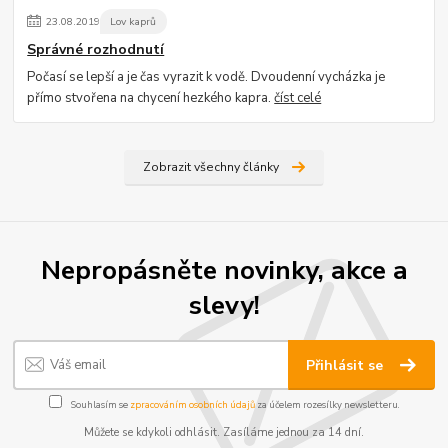
23
.
08
.
2019
Lov kaprů
Správné rozhodnutí
Počasí se lepší a je čas vyrazit k vodě. Dvoudenní vycházka je
přímo stvořena na chycení hezkého kapra.
číst celé
Zobrazit všechny články
Nepropásněte novinky, akce a
slevy!
Přihlásit se
Souhlasím se
zpracováním osobních údajů
za účelem rozesílky newsletteru.
Můžete se kdykoli odhlásit. Zasíláme jednou za 14 dní.