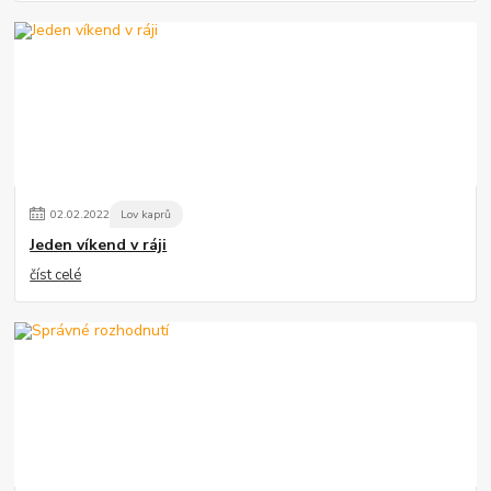
02
.
02
.
2022
Lov kaprů
Jeden víkend v ráji
číst celé