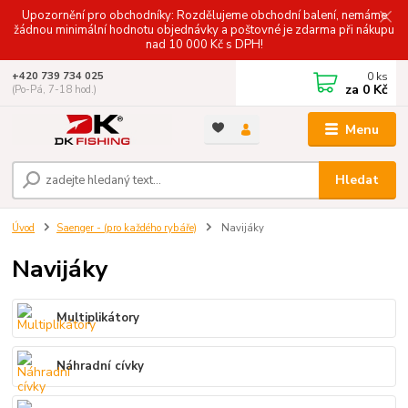
Upozornění pro obchodníky: Rozdělujeme obchodní balení, nemáme
žádnou minimální hodnotu objednávky a poštovné je zdarma při nákupu
nad 10 000 Kč s DPH!
0
ks
+420 739 734 025
za
0 Kč
(Po-Pá, 7-18 hod.)
Menu
Hledat
Úvod
Saenger - (pro každého rybáře)
Navijáky
Navijáky
Multiplikátory
Náhradní cívky