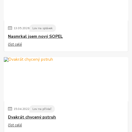
13
.
05
.
2026
Lov na splávek
Nasmrkal jsem nový SOPEL
číst celé
15
.
04
.
2022
Lov na přívlač
Dvakrát chycený pstruh
číst celé