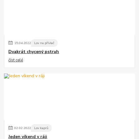
15
.
04
.
2022
Lov na přívlač
Dvakrát chycený pstruh
číst celé
02
.
02
.
2022
Lov kaprů
Jeden víkend v ráji