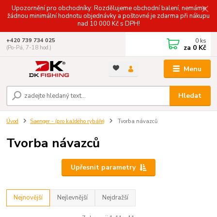
Upozornění pro obchodníky: Rozdělujeme obchodní balení, nemáme
žádnou minimální hodnotu objednávky a poštovné je zdarma při nákupu
nad 10 000 Kč s DPH!
0
ks
+420 739 734 025
za
0 Kč
(Po-Pá, 7-18 hod.)
Menu
Hledat
Úvod
Saenger - (pro každého rybáře)
Tvorba návazců
Tvorba návazců
Upřesnit parametry
Nejnovější
Nejlevnější
Nejdražší