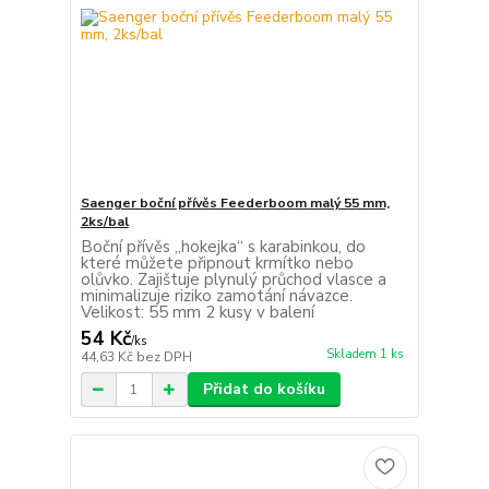
Saenger boční přívěs Feederboom malý 55 mm,
2ks/bal
Boční přívěs „hokejka“ s karabinkou, do
které můžete připnout krmítko nebo
olůvko. Zajištuje plynulý průchod vlasce a
minimalizuje riziko zamotání návazce.
Velikost: 55 mm 2 kusy v balení
54 Kč
/
ks
Skladem 1 ks
44,63 Kč
bez DPH
Přidat do košíku