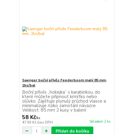
Saenger boční přívěs Feederboom malý 85 mm,
2ks/bal
Boční přívěs „hokejka“ s karabinkou, do
které můžete připnout krmítko nebo
olůvko. Zajištuje plynulý průchod vlasce a
minimalizuje riziko zamotání návazce.
Velikost: 85 mm 2 kusy v balení
58 Kč
/
ks
Skladem 2 ks
47,93 Kč
bez DPH
Přidat do košíku