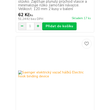
olůvko. Zajištuje plynulý průchod vlasce a
minimalizuje riziko zamotání návazce.
Velikost: 120 mm 2 kusy v balení
62 Kč
/
ks
Skladem 17 ks
51,24 Kč
bez DPH
Přidat do košíku