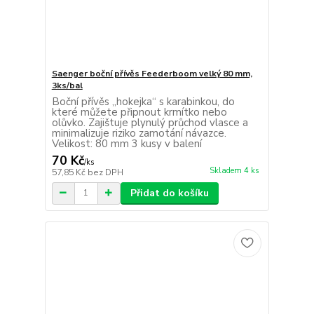
Saenger boční přívěs Feederboom velký 80 mm,
3ks/bal
Boční přívěs „hokejka“ s karabinkou, do
které můžete připnout krmítko nebo
olůvko. Zajištuje plynulý průchod vlasce a
minimalizuje riziko zamotání návazce.
Velikost: 80 mm 3 kusy v balení
70 Kč
/
ks
Skladem 4 ks
57,85 Kč
bez DPH
Přidat do košíku