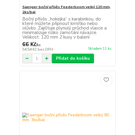
Saenger boční přívěs Feederboom velký 120 mm,
2ks/bal
Boční přívěs „hokejka“ s karabinkou, do
které můžete připnout krmítko nebo
olůvko. Zajištuje plynulý průchod vlasce a
minimalizuje riziko zamotání návazce.
Velikost: 120 mm 2 kusy v balení
66 Kč
/
ks
Skladem 11 ks
54,54 Kč
bez DPH
Přidat do košíku