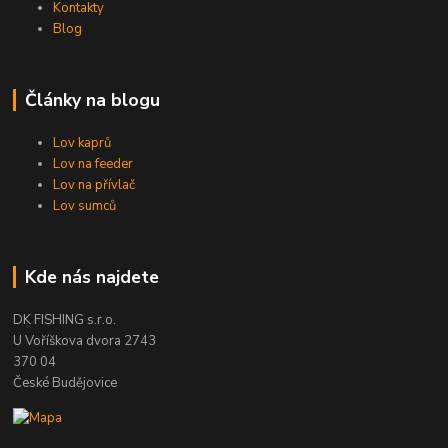
Kontakty
Blog
Články na blogu
Lov kaprů
Lov na feeder
Lov na přívlač
Lov sumců
Kde nás najdete
DK FISHING s.r.o.
U Voříškova dvora 2743
370 04
České Budějovice