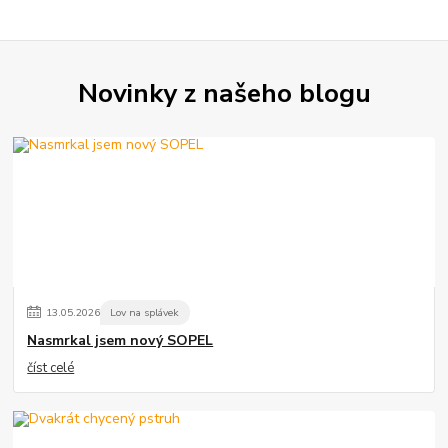
Novinky z našeho blogu
13
.
05
.
2026
Lov na splávek
Nasmrkal jsem nový SOPEL
číst celé