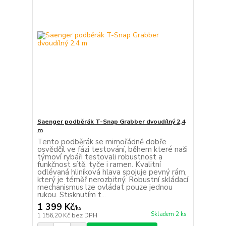
Saenger podběrák T-Snap Grabber dvoudílný 2,4
m
Tento podběrák se mimořádně dobře
osvědčil ve fázi testování, během které naši
týmoví rybáři testovali robustnost a
funkčnost sítě, tyče i ramen. Kvalitní
odlévaná hliníková hlava spojuje pevný rám,
který je téměř nerozbitný. Robustní skládací
mechanismus lze ovládat pouze jednou
rukou. Stisknutím t...
1 399 Kč
/
ks
Skladem 2 ks
1 156,20 Kč
bez DPH