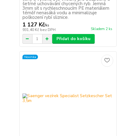
šetrné uchovávání chycených ryb. Jemná
3mm síť s rychleschnoucím PE materiálem
téměř nenasáká vodu a minimalizuje
poškození rybí sliznice.
1 127 Kč
/
ks
Skladem 2 ks
931,40 Kč
bez DPH
Přidat do košíku
Novinka