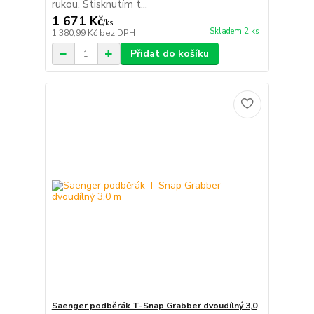
rukou. Stisknutím t...
1 671 Kč
/
ks
Skladem 2 ks
1 380,99 Kč
bez DPH
Přidat do košíku
Saenger podběrák T-Snap Grabber dvoudílný 3,0