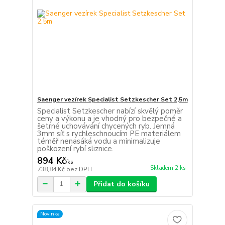
Saenger vezírek Specialist Setzkescher Set 2,5m
Specialist Setzkescher nabízí skvělý poměr
ceny a výkonu a je vhodný pro bezpečné a
šetrné uchovávání chycených ryb. Jemná
3mm síť s rychleschnoucím PE materiálem
téměř nenasáká vodu a minimalizuje
poškození rybí sliznice.
894 Kč
/
ks
Skladem 2 ks
738,84 Kč
bez DPH
Přidat do košíku
Novinka