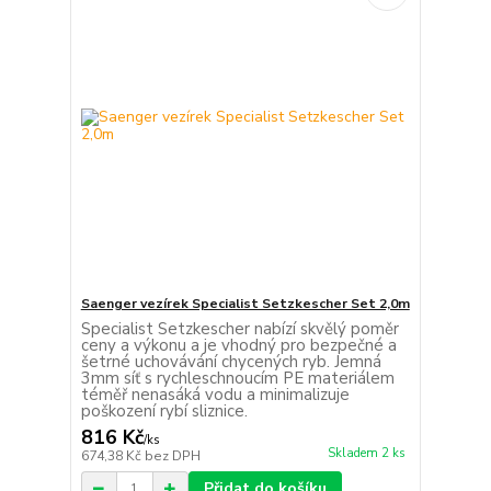
Saenger vezírek Specialist Setzkescher Set 2,0m
Specialist Setzkescher nabízí skvělý poměr
ceny a výkonu a je vhodný pro bezpečné a
šetrné uchovávání chycených ryb. Jemná
3mm síť s rychleschnoucím PE materiálem
téměř nenasáká vodu a minimalizuje
poškození rybí sliznice.
816 Kč
/
ks
Skladem 2 ks
674,38 Kč
bez DPH
Přidat do košíku