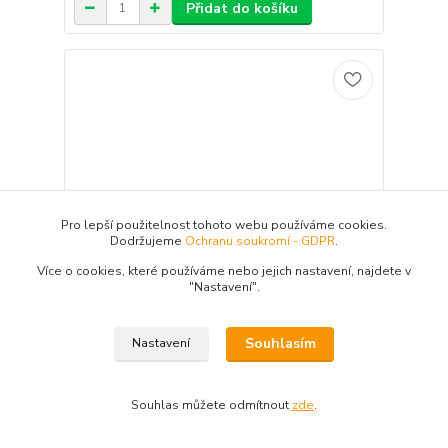
Přidat do košíku
Pro lepší použitelnost tohoto webu používáme cookies.
Dodržujeme
Ochranu soukromí - GDPR
.
Více o cookies, které používáme nebo jejich nastavení, najdete v
"N
astavení"
.
Souhlasím
Nastavení
Saenger skládací podběrák Specialist
Tento skládací podběrák je primárně
vyrobený pro příznivce přívlače, snadno s
Souhlas můžete odmítnout
zde
.
ním však podeberete také kapra či amura.
Síťka je lehce pogumovaná, šetrná k rybám