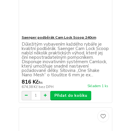
Saenger podběrák Cam Lock Scoop 240cm
Důležitým vybavením každého rybáře je
kvalitní podběrák. Saenger Cam Lock Scoop
nabízí několik praktických výhod, které jej
činí nepostradatelným pomocníkem.
Disponuje inovativním systémem Camlock,
který umožňuje snadné nastavení
požadované délky. Síťovina „One Shake
Nano Mesh“ o tloušťce 6 mm je ex...
816 Kč
/
ks
Skladem 1 ks
674,38 Kč
bez DPH
Přidat do košíku