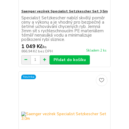
Saenger vezírek Specialist Setzkescher Set 3,5m
Specialist Setzkescher nabízí skvělý poměr
ceny a výkonu a je vhodný pro bezpečné a
šetrné uchovávání chycených ryb. Jemná
3mm síť s rychleschnoucím PE materiálem
téměř nenasáká vodu a minimalizuje
poškození rybí sliznice.
1 049 Kč
/
ks
Skladem 2 ks
866,94 Kč
bez DPH
Přidat do košíku
Novinka