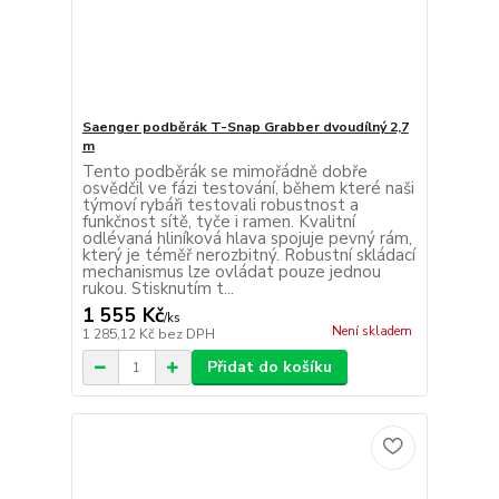
Saenger podběrák T-Snap Grabber dvoudílný 2,7
m
Tento podběrák se mimořádně dobře
osvědčil ve fázi testování, během které naši
týmoví rybáři testovali robustnost a
funkčnost sítě, tyče i ramen. Kvalitní
odlévaná hliníková hlava spojuje pevný rám,
který je téměř nerozbitný. Robustní skládací
mechanismus lze ovládat pouze jednou
rukou. Stisknutím t...
1 555 Kč
/
ks
Není skladem
1 285,12 Kč
bez DPH
Přidat do košíku