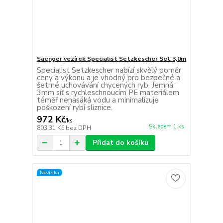
Saenger vezírek Specialist Setzkescher Set 3,0m
Specialist Setzkescher nabízí skvělý poměr
ceny a výkonu a je vhodný pro bezpečné a
šetrné uchovávání chycených ryb. Jemná
3mm síť s rychleschnoucím PE materiálem
téměř nenasáká vodu a minimalizuje
poškození rybí sliznice.
972 Kč
/
ks
Skladem 1 ks
803,31 Kč
bez DPH
Přidat do košíku
Novinka