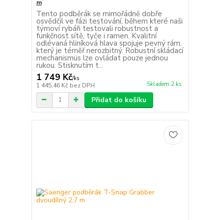
m
Tento podběrák se mimořádně dobře
osvědčil ve fázi testování, během které naši
týmoví rybáři testovali robustnost a
funkčnost sítě, tyče i ramen. Kvalitní
odlévaná hliníková hlava spojuje pevný rám,
který je téměř nerozbitný. Robustní skládací
mechanismus lze ovládat pouze jednou
rukou. Stisknutím t...
1 749 Kč
/
ks
Skladem 2 ks
1 445,46 Kč
bez DPH
Přidat do košíku