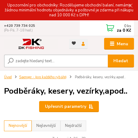
Upozornění pro obchodníky: Rozdělujeme obchodní balení, nemáme
žádnou minimální hodnotu objednávky a poštovné je zdarma při nákupu
nad 10 000 Kč s DPH!
0
ks
+420 739 734 025
za
0 Kč
(Po-Pá, 7-18 hod.)
Menu
Hledat
Úvod
Saenger - (pro každého rybáře)
Podběráky, kesery, vezírky,apod..
Podběráky, kesery, vezírky,apod..
Upřesnit parametry
Nejnovější
Nejlevnější
Nejdražší