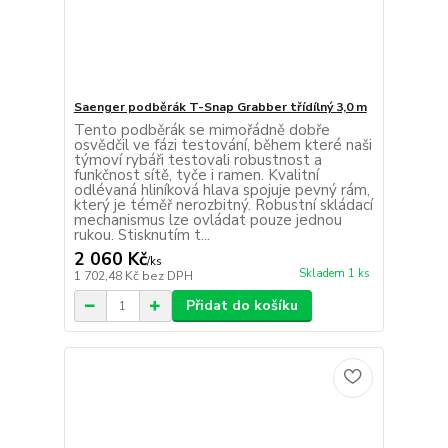
Saenger podběrák T-Snap Grabber třídílný 3,0 m
Tento podběrák se mimořádně dobře
osvědčil ve fázi testování, během které naši
týmoví rybáři testovali robustnost a
funkčnost sítě, tyče i ramen. Kvalitní
odlévaná hliníková hlava spojuje pevný rám,
který je téměř nerozbitný. Robustní skládací
mechanismus lze ovládat pouze jednou
rukou. Stisknutím t...
2 060 Kč
/
ks
Skladem 1 ks
1 702,48 Kč
bez DPH
Přidat do košíku