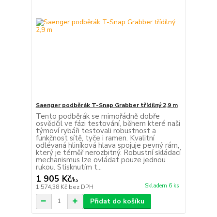
Saenger podběrák T-Snap Grabber třídílný 2,9 m
Tento podběrák se mimořádně dobře
osvědčil ve fázi testování, během které naši
týmoví rybáři testovali robustnost a
funkčnost sítě, tyče i ramen. Kvalitní
odlévaná hliníková hlava spojuje pevný rám,
který je téměř nerozbitný. Robustní skládací
mechanismus lze ovládat pouze jednou
rukou. Stisknutím t...
1 905 Kč
/
ks
Skladem 6 ks
1 574,38 Kč
bez DPH
Přidat do košíku