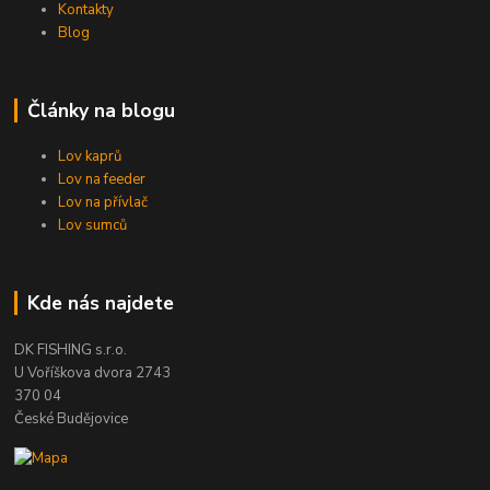
Kontakty
Blog
Články na blogu
Lov kaprů
Lov na feeder
Lov na přívlač
Lov sumců
Kde nás najdete
DK FISHING s.r.o.
U Voříškova dvora 2743
370 04
České Budějovice