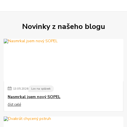
Novinky z našeho blogu
13
.
05
.
2026
Lov na splávek
Nasmrkal jsem nový SOPEL
číst celé