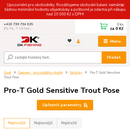
Upozornění pro obchodníky: Rozdělujeme obchodní balení, nemáme
žádnou minimální hodnotu objednávky a poštovné je zdarma při nákupu
nad 10 000 Kč s DPH!
0
ks
+420 739 734 025
za
0 Kč
(Po-Pá, 7-18 hod.)
Menu
Hledat
Úvod
Saenger - (pro každého rybáře)
Splávky
Pro-T Gold Sensitive
Trout Pose
Pro-T Gold Sensitive Trout Pose
Upřesnit parametry
Nejnovější
Nejlevnější
Nejdražší