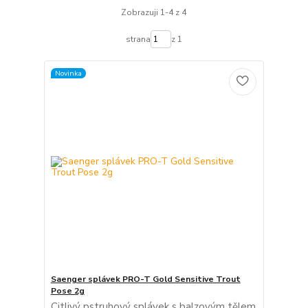
Zobrazuji 1-4 z 4
strana
z 1
Novinka
Saenger splávek PRO-T Gold Sensitive Trout
Pose 2g
Citlivý pstruhový splávek s balzovým tělem