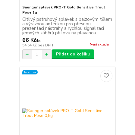
Saenger splávek PRO-T Gold Sensitive Trout
Pose 1g
Citlivý pstruhový splávek s balzovým tělem
a výraznou anténkou pro přesnou
prezentaci nástrahy a rychlou signalizaci
jemných záběrů při lovu na plavanou.
66 Kč
/
ks
Není skladem
54,54 Kč
bez DPH
Přidat do košíku
Novinka