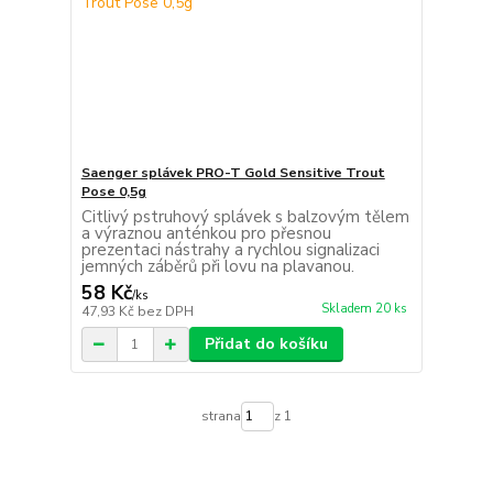
Saenger splávek PRO-T Gold Sensitive Trout
Pose 0,5g
Citlivý pstruhový splávek s balzovým tělem
a výraznou anténkou pro přesnou
prezentaci nástrahy a rychlou signalizaci
jemných záběrů při lovu na plavanou.
58 Kč
/
ks
Skladem 20 ks
47,93 Kč
bez DPH
Přidat do košíku
strana
z 1