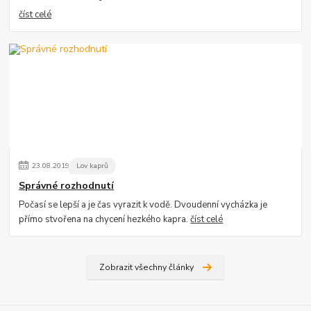
číst celé
23
.
08
.
2019
Lov kaprů
Správné rozhodnutí
Počasí se lepší a je čas vyrazit k vodě. Dvoudenní vycházka je
přímo stvořena na chycení hezkého kapra.
číst celé
Zobrazit všechny články