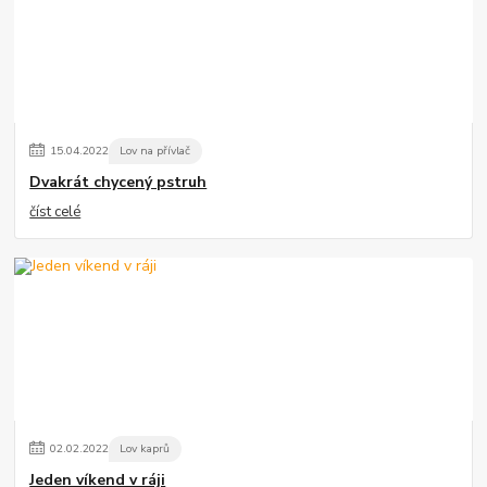
15
.
04
.
2022
Lov na přívlač
Dvakrát chycený pstruh
číst celé
02
.
02
.
2022
Lov kaprů
Jeden víkend v ráji