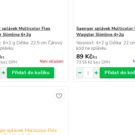
 splávek Multicolor Flex
Saenger splávek Multicolor 
 Slimline 6+2g
Waggler Slimline 4+2g
: 6+2 g Délka: 22,5 cm Čárový
Nosnost: 4+2 g Délka: 22 c
splávku
kód na splávku
89 Kč
/
ks
/
ks
Není skladem
N
č
bez DPH
73,55 Kč
bez DPH
Přidat do košíku
Přidat do ko