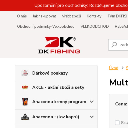
Upozornění pro obchodníky: Rozdělujeme obcho
O nás
Jak nakupovat
Vrátit zboží
Kontakty
Tým DKFIS
Obchodní podmínky-Velkoobchod
VELKOOBCHOD
Rybářsk
Úvod
S
Dárkové poukazy
Mult
AKCE - akční zboží a sety !
Anaconda krmný program
Cena:
Anaconda - (lov kaprů)
Skl