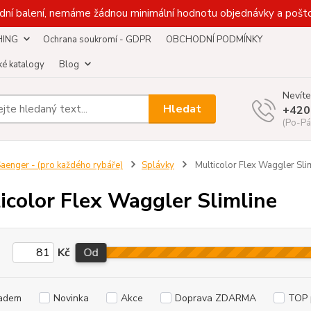
dní balení, nemáme žádnou minimální hodnotu objednávky a pošto
HING
Ochrana soukromí - GDPR
OBCHODNÍ PODMÍNKY
é katalogy
Blog
Nevíte
Hledat
+420
(Po-Pá
aenger - (pro každého rybáře)
Splávky
Multicolor Flex Waggler Sli
icolor Flex Waggler Slimline
Kč
Od
adem
Novinka
Akce
Doprava ZDARMA
TOP 