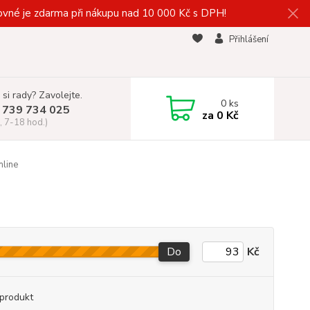
vné je zdarma při nákupu nad 10 000 Kč s DPH!
Přihlášení
 si rady? Zavolejte.
0
ks
 739 734 025
za
0 Kč
, 7-18 hod.)
mline
Do
Kč
produkt