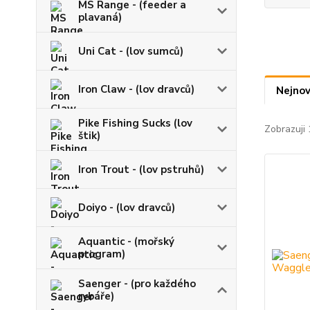
MS Range - (feeder a
plavaná)
Uni Cat - (lov sumců)
Iron Claw - (lov dravců)
Nejnov
Pike Fishing Sucks (lov
Zobrazuji 
štik)
Iron Trout - (lov pstruhů)
Doiyo - (lov dravců)
Aquantic - (mořský
program)
Saenger - (pro každého
rybáře)