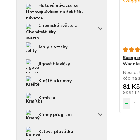
Hotové návazce se
splávkem na žebříčku
Chemické světlo a
rolničky
Jehly a vrtáky
Saenger
Jigové hlavičky
Waggler
Nosnost
kód na 
Kleště a krimpy
81 Kč
66,94 K
Krmítka
Krmný program
Kulová plovátka