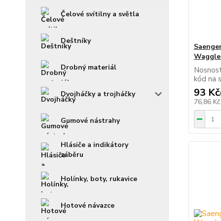
Čelové svítilny a světla
Deštníky
Saenger
Waggler
Drobný materiál
Nosnost
kód na 
93 Kč
Dvojháčky a trojháčky
76,86 K
Gumové nástrahy
Hlásiče a indikátory
záběru
Holínky, boty, rukavice
Hotové návazce