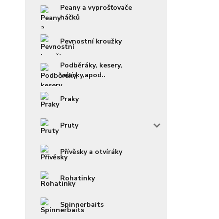
Peany a vyprošťovače
háčků
Pevnostní kroužky
Podběráky, kesery,
vezírky,apod..
Praky
Pruty
Přívěsky a otvíráky
Rohatinky
Spinnerbaits