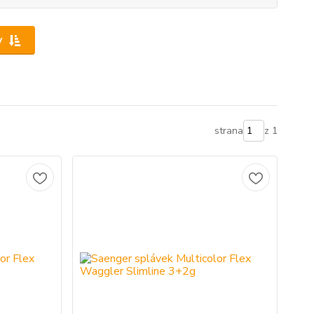
y
strana
z 1