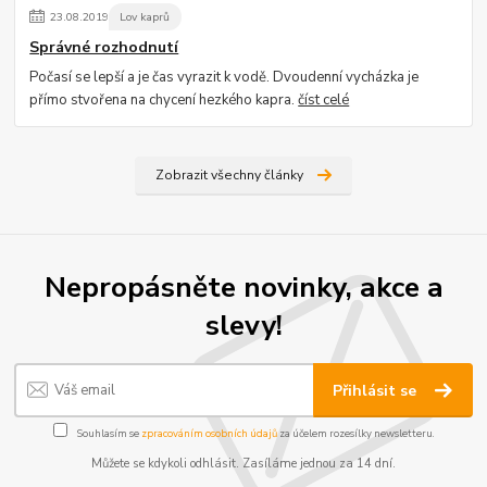
23
.
08
.
2019
Lov kaprů
Správné rozhodnutí
Počasí se lepší a je čas vyrazit k vodě. Dvoudenní vycházka je
přímo stvořena na chycení hezkého kapra.
číst celé
Zobrazit všechny články
Nepropásněte novinky, akce a
slevy!
Přihlásit se
Souhlasím se
zpracováním osobních údajů
za účelem rozesílky newsletteru.
Můžete se kdykoli odhlásit. Zasíláme jednou za 14 dní.