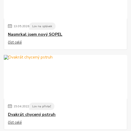
13
.
05
.
2026
Lov na splávek
Nasmrkal jsem nový SOPEL
číst celé
15
.
04
.
2022
Lov na přívlač
Dvakrát chycený pstruh
číst celé