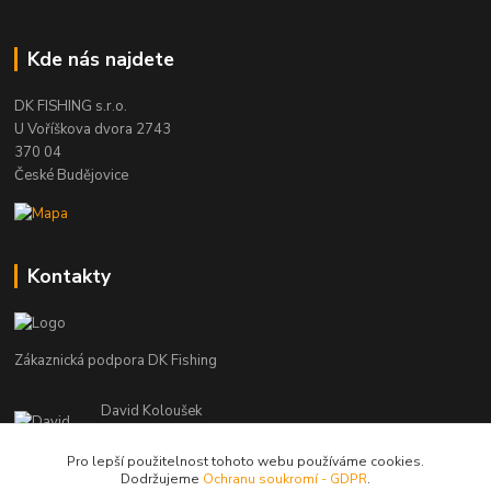
Kde nás najdete
DK FISHING s.r.o.
U Voříškova dvora 2743
370 04
České Budějovice
Kontakty
Zákaznická podpora DK Fishing
David Koloušek
+420 739 734 025
(Po-Pá, 7-18 hod.)
Pro lepší použitelnost tohoto webu používáme cookies.
Dodržujeme
Ochranu soukromí - GDPR
.