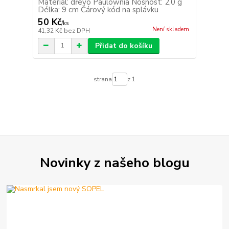
Materiál: dřevo Paulownia Nosnost: 2,0 g
Délka: 9 cm Čárový kód na splávku
50 Kč
/
ks
Není skladem
41,32 Kč
bez DPH
Přidat do košíku
strana
z 1
Novinky z našeho blogu