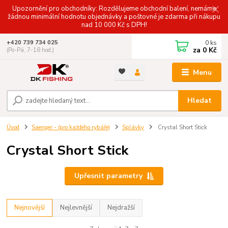
Upozornění pro obchodníky: Rozdělujeme obchodní balení, nemáme
žádnou minimální hodnotu objednávky a poštovné je zdarma při nákupu
nad 10 000 Kč s DPH!
0
ks
+420 739 734 025
za
0 Kč
(Po-Pá, 7-18 hod.)
Menu
Hledat
Úvod
Saenger - (pro každého rybáře)
Splávky
Crystal Short Stick
Crystal Short Stick
Upřesnit parametry
Nejnovější
Nejlevnější
Nejdražší