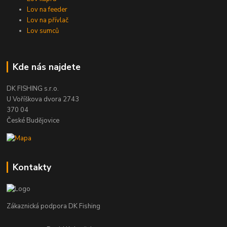
Lov na feeder
Lov na přívlač
Lov sumců
Kde nás najdete
DK FISHING s.r.o.
U Voříškova dvora 2743
370 04
České Budějovice
Kontakty
Zákaznická podpora DK Fishing