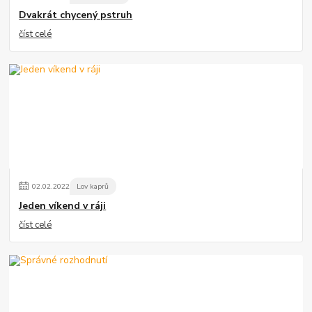
Dvakrát chycený pstruh
číst celé
02
.
02
.
2022
Lov kaprů
Jeden víkend v ráji
číst celé