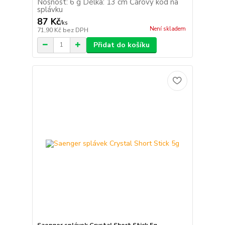
Nosnost: 6 g Délka: 13 cm Čárový kód na
splávku
87 Kč
/
ks
Není skladem
71,90 Kč
bez DPH
Přidat do košíku