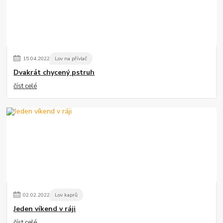
15
.
04
.
2022
Lov na přívlač
Dvakrát chycený pstruh
číst celé
02
.
02
.
2022
Lov kaprů
Jeden víkend v ráji
číst celé