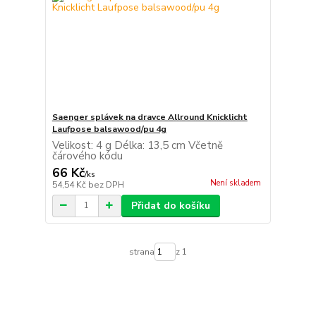
Saenger splávek na dravce Allround Knicklicht
Laufpose balsawood/pu 4g
Velikost: 4 g Délka: 13,5 cm Včetně
čárového kódu
66 Kč
/
ks
Není skladem
54,54 Kč
bez DPH
Přidat do košíku
strana
z 1