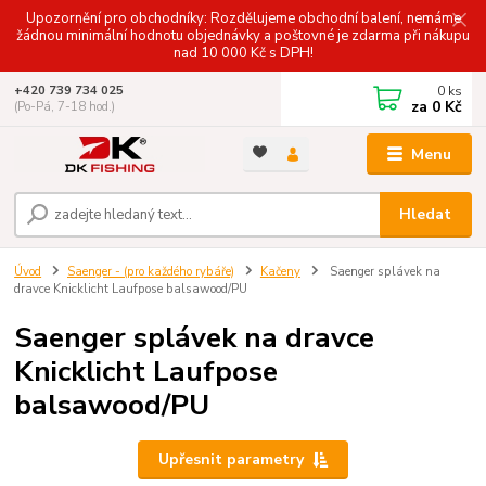
Upozornění pro obchodníky: Rozdělujeme obchodní balení, nemáme
žádnou minimální hodnotu objednávky a poštovné je zdarma při nákupu
nad 10 000 Kč s DPH!
0
ks
+420 739 734 025
za
0 Kč
(Po-Pá, 7-18 hod.)
Menu
Hledat
Úvod
Saenger - (pro každého rybáře)
Kačeny
Saenger splávek na
dravce Knicklicht Laufpose balsawood/PU
Saenger splávek na dravce
Knicklicht Laufpose
balsawood/PU
Upřesnit parametry