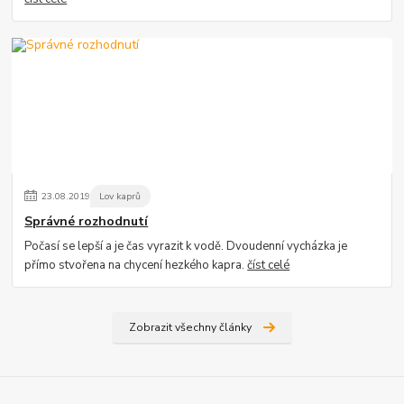
23
.
08
.
2019
Lov kaprů
Správné rozhodnutí
Počasí se lepší a je čas vyrazit k vodě. Dvoudenní vycházka je
přímo stvořena na chycení hezkého kapra.
číst celé
Zobrazit všechny články