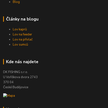
Blog
Články na blogu
Lov kaprů
Lov na feeder
Lov na přívlač
Lov sumců
Kde nás najdete
DK FISHING s.r.o.
U Voříškova dvora 2743
370 04
České Budějovice