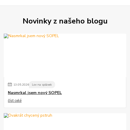
Novinky z našeho blogu
13
.
05
.
2026
Lov na splávek
Nasmrkal jsem nový SOPEL
číst celé