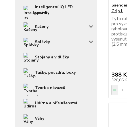
Saenger
Inteligentní IQ LED
Grip L
splávky
Tyto ru
pro vyz
Kačeny
rybolovu
protisk
vysunut
Splávky
(2,5 mm
Stojany a vidličky
Tašky, pouzdra, boxy
388 K
320,66 
Tvorba návazců
Udírna a příslušenství
Váhy