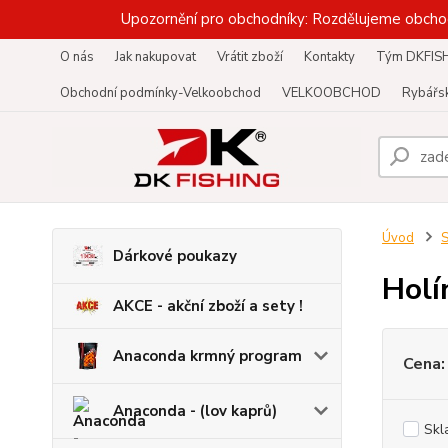
Upozornění pro obchodníky: Rozdělujeme obcho
O nás
Jak nakupovat
Vrátit zboží
Kontakty
Tým DKFIS
Obchodní podmínky-Velkoobchod
VELKOOBCHOD
Rybářsk
Úvod
S
Dárkové poukazy
Holí
AKCE - akční zboží a sety !
Anaconda krmný program
Cena:
Anaconda - (lov kaprů)
Skl