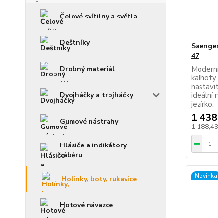
Čelové svítilny a světla
Deštníky
Saenger
47
Moderní
Drobný materiál
kalhoty
nastavi
ideální 
Dvojháčky a trojháčky
jezírko.
1 438
Gumové nástrahy
1 188,4
Hlásiče a indikátory
záběru
Novinka
Holínky, boty, rukavice
Hotové návazce