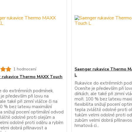
1 hodnocení
Saenger rukavice Thermo 
L
 rukavice Thermo MAXX Touch
Rukavice do extrémních pod
Oceníte je především při lov
e do extrémních podmínek.
dírkách, ale také při zimní vlá
je především při lovu na
moři. 100 % bez latexu max
 ale také při zimní vláčce či na
flexibilita snižují pocení opt
00 % bez latexu maximální
tepla zvláště odolné proti o
ita snižují pocení optimální odvod
tukům velmi odolné proti od
vláště odolné proti olejům a
zubům velmi dobrá přilnavos
elmi odolné proti oděru a rybím
hmatová ci...
elmi dobrá přilnavost a