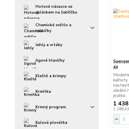
Hotové návazce se
splávkem na žebříčku
Chemické světlo a
rolničky
Jehly a vrtáky
Jigové hlavičky
Saenger
44
Moderní
Kleště a krimpy
kalhoty
nastavi
ideální 
Krmítka
jezírko.
1 438
Krmný program
1 188,4
Kulová plovátka