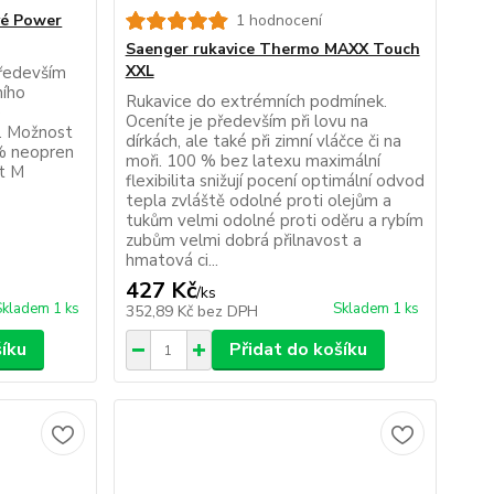
vé Power
1 hodnocení
Saenger rukavice Thermo MAXX Touch
XXL
především
ního
Rukavice do extrémních podmínek.
e
Oceníte je především při lovu na
ý. Možnost
dírkách, ale také při zimní vláčce či na
 % neopren
moři. 100 % bez latexu maximální
st M
flexibilita snižují pocení optimální odvod
tepla zvláště odolné proti olejům a
tukům velmi odolné proti oděru a rybím
zubům velmi dobrá přilnavost a
hmatová ci...
427 Kč
/
ks
Skladem 1 ks
Skladem 1 ks
352,89 Kč
bez DPH
šíku
Přidat do košíku