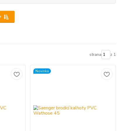
y
strana
z 1
Novinka