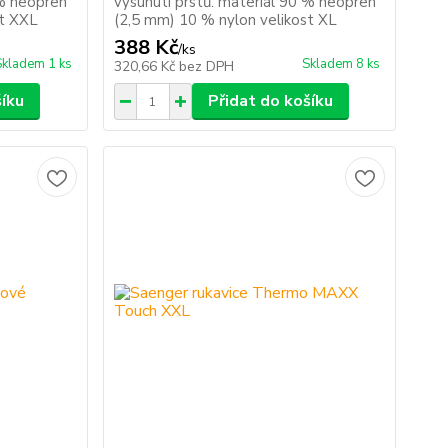
 % neopren
vysunutí prstů. materiál 90 % neopren
st XXL
(2,5 mm) 10 % nylon velikost XL
388 Kč
/
ks
Skladem 1 ks
Skladem 8 ks
320,66 Kč
bez DPH
šíku
Přidat do košíku