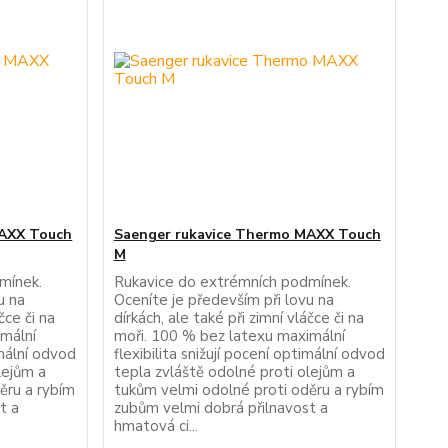
MAXX Touch
Saenger rukavice Thermo MAXX Touch
M
mínek.
Rukavice do extrémních podmínek.
u na
Oceníte je především při lovu na
čce či na
dírkách, ale také při zimní vláčce či na
imální
moři. 100 % bez latexu maximální
imální odvod
flexibilita snižují pocení optimální odvod
lejům a
tepla zvláště odolné proti olejům a
ěru a rybím
tukům velmi odolné proti oděru a rybím
t a
zubům velmi dobrá přilnavost a
hmatová ci...