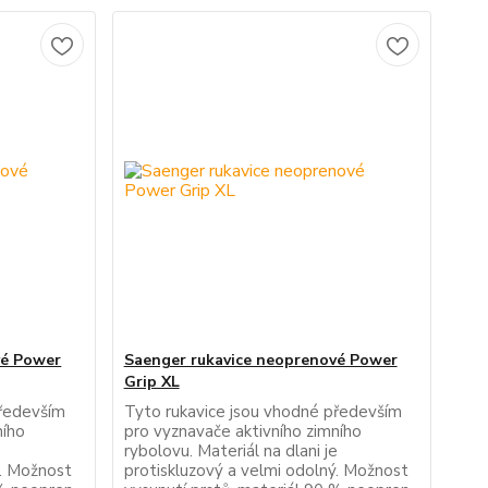
vé Power
Saenger rukavice neoprenové Power
Grip XL
především
Tyto rukavice jsou vhodné především
ního
pro vyznavače aktivního zimního
e
rybolovu. Materiál na dlani je
ý. Možnost
protiskluzový a velmi odolný. Možnost