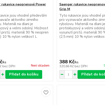
 rukavice neoprenové Power
Saenger rukavice neopreno
Grip M
kavice jsou vhodné především
Tyto rukavice jsou vhodné 
navače aktivního zimního
pro vyznavače aktivního zim
. Materiál na dlani je
rybolovu. Materiál na dlani j
luzový a velmi odolný. Možnost
protiskluzový a velmi odoln
í prstů. materiál 90 % neopren
vysunutí prstů. materiál 90
) 10 % nylon velikost L
(2,5 mm) 10 % nylon veliko
č
388 Kč
/
ks
/
ks
Není skladem
Kč
bez DPH
320,66 Kč
bez DPH
Přidat do košíku
Přidat do ko