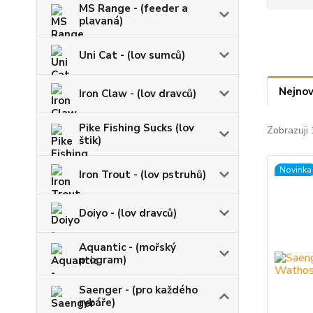
MS Range - (feeder a
plavaná)
Uni Cat - (lov sumců)
Nejnov
Iron Claw - (lov dravců)
Pike Fishing Sucks (lov
Zobrazuji 
štik)
Novinka
Iron Trout - (lov pstruhů)
Doiyo - (lov dravců)
Aquantic - (mořský
program)
Saenger - (pro každého
rybáře)