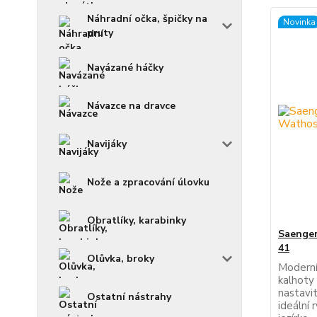
Náhradní očka, špičky na
Novinka
pruty
Navázané háčky
Návazce na dravce
Navijáky
Nože a zpracování úlovku
Obratlíky, karabinky
Saenger
41
Olůvka, broky
Moderní
kalhoty
nastavi
Ostatní nástrahy
ideální 