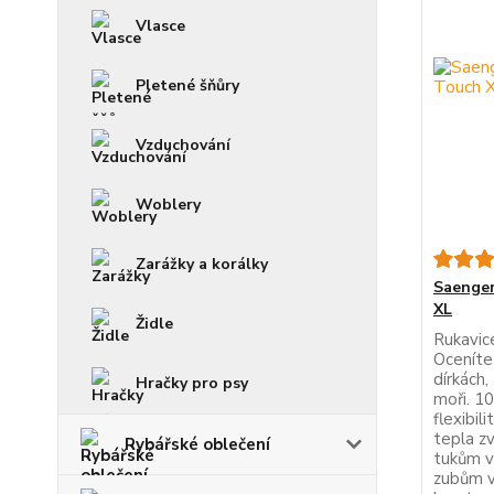
Vlasce
Pletené šňůry
Vzduchování
Woblery
Zarážky a korálky
Saenger
XL
Židle
Rukavic
Oceníte 
dírkách,
Hračky pro psy
moři. 1
flexibil
tepla z
Rybářské oblečení
tukům v
zubům v