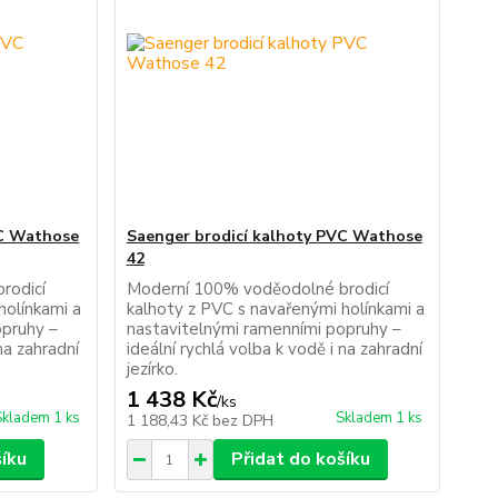
VC Wathose
Saenger brodicí kalhoty PVC Wathose
42
rodicí
Moderní 100% voděodolné brodicí
holínkami a
kalhoty z PVC s navařenými holínkami a
opruhy –
nastavitelnými ramenními popruhy –
na zahradní
ideální rychlá volba k vodě i na zahradní
jezírko.
1 438 Kč
/
ks
Skladem 1 ks
Skladem 1 ks
1 188,43 Kč
bez DPH
šíku
Přidat do košíku