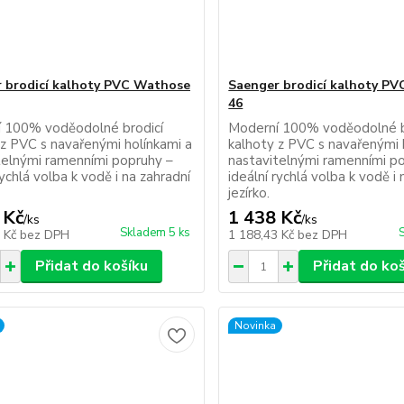
 brodicí kalhoty PVC Wathose
Saenger brodicí kalhoty P
46
 100% voděodolné brodicí
Moderní 100% voděodolné b
 z PVC s navařenými holínkami a
kalhoty z PVC s navařenými 
telnými ramenními popruhy –
nastavitelnými ramenními p
rychlá volba k vodě i na zahradní
ideální rychlá volba k vodě i 
jezírko.
 Kč
1 438 Kč
/
ks
/
ks
Skladem 5 ks
3 Kč
bez DPH
1 188,43 Kč
bez DPH
Přidat do košíku
Přidat do ko
Novinka