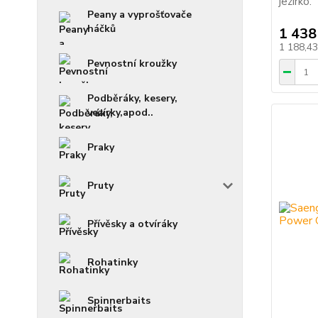
jezírko.
Peany a vyprošťovače
háčků
1 438
1 188,4
Pevnostní kroužky
Podběráky, kesery,
vezírky,apod..
Praky
Pruty
Přívěsky a otvíráky
Rohatinky
Spinnerbaits