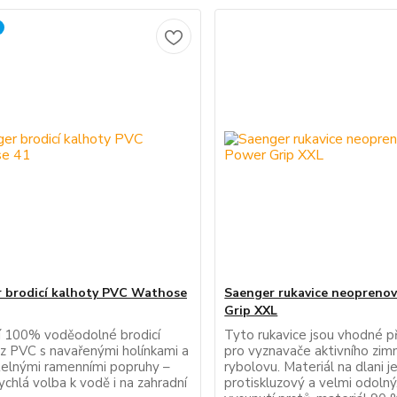
 brodicí kalhoty PVC Wathose
Saenger rukavice neopreno
Grip XXL
 100% voděodolné brodicí
Tyto rukavice jsou vhodné 
 z PVC s navařenými holínkami a
pro vyznavače aktivního zim
telnými ramenními popruhy –
rybolovu. Materiál na dlani j
rychlá volba k vodě i na zahradní
protiskluzový a velmi odoln