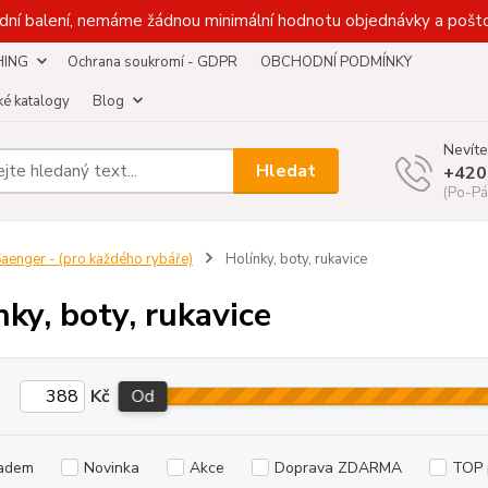
dní balení, nemáme žádnou minimální hodnotu objednávky a pošto
HING
Ochrana soukromí - GDPR
OBCHODNÍ PODMÍNKY
é katalogy
Blog
Nevíte
Hledat
+420
(Po-Pá
aenger - (pro každého rybáře)
Holínky, boty, rukavice
nky, boty, rukavice
Kč
Od
adem
Novinka
Akce
Doprava ZDARMA
TOP 