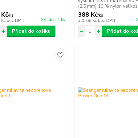
vysunutí prstů. materiál 90
(2,5 mm) 10 % nylon veliko
 Kč
388 Kč
/
ks
/
ks
Skladem 1 ks
3 Kč
bez DPH
320,66 Kč
bez DPH
Přidat do košíku
Přidat do ko