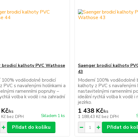
 brodicí kalhoty PVC Wathose
Saenger brodicí kalhoty P
43
 100% voděodolné brodicí
Moderní 100% voděodolné b
 z PVC s navařenými holínkami a
kalhoty z PVC s navařenými 
telnými ramenními popruhy –
nastavitelnými ramenními p
rychlá volba k vodě i na zahradní
ideální rychlá volba k vodě i 
jezírko.
 Kč
1 438 Kč
/
ks
/
ks
Skladem 1 ks
3 Kč
bez DPH
1 188,43 Kč
bez DPH
Přidat do košíku
Přidat do ko