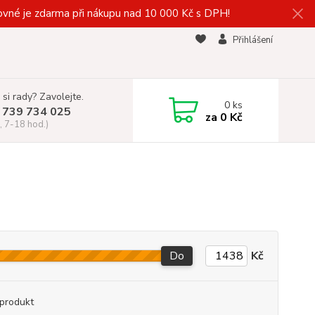
vné je zdarma při nákupu nad 10 000 Kč s DPH!
Přihlášení
 si rady? Zavolejte.
0
ks
 739 734 025
za
0 Kč
, 7-18 hod.)
Do
Kč
produkt