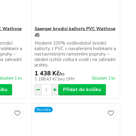
VC Wathose
Saenger brodicí kalhoty PVC Wathose
45
rodicí
Moderní 100% voděodolné brodicí
holínkami a
kalhoty z PVC s navařenými holínkami a
opruhy –
nastavitelnými ramenními popruhy –
na zahradní
ideální rychlá volba k vodě i na zahradní
jezírko.
1 438 Kč
/
ks
Skladem 1 ks
Skladem 1 ks
1 188,43 Kč
bez DPH
šíku
Přidat do košíku
Novinka