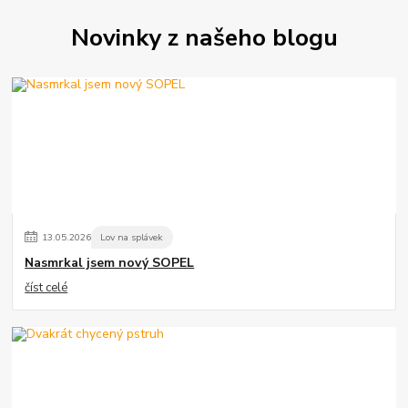
Novinky z našeho blogu
13
.
05
.
2026
Lov na splávek
Nasmrkal jsem nový SOPEL
číst celé