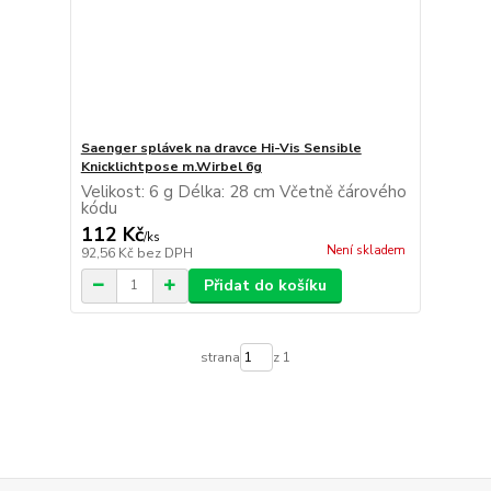
Saenger splávek na dravce Hi-Vis Sensible
Knicklichtpose m.Wirbel 6g
Velikost: 6 g Délka: 28 cm Včetně čárového
kódu
112 Kč
/
ks
Není skladem
92,56 Kč
bez DPH
Přidat do košíku
strana
z 1