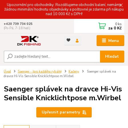
Upozornění pro obchodníky: Rozdělujeme obchodní balení, nemáme
žádnou minimální hodnotu objednávky a poštovné je zdarma při nákupu
nad 10 000 Kč s DPH!
0
ks
+420 739 734 025
za
0 Kč
(Po-Pá, 7-18 hod.)
Menu
Hledat
Úvod
Saenger - (pro každého rybáře)
Kačeny
Saenger splávek na
dravce Hi-Vis Sensible Knicklichtpose m.Wirbel
Saenger splávek na dravce Hi-Vis
Sensible Knicklichtpose m.Wirbel
Upřesnit parametry