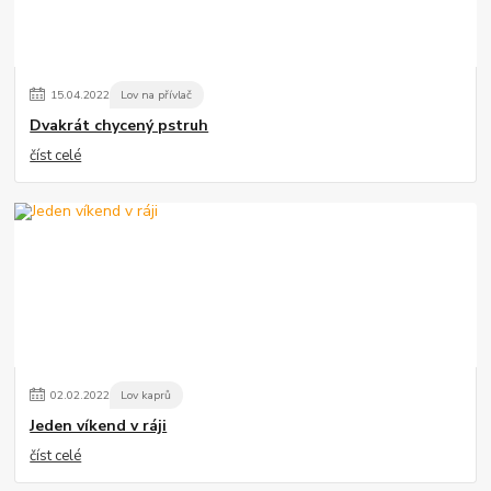
15
.
04
.
2022
Lov na přívlač
Dvakrát chycený pstruh
číst celé
02
.
02
.
2022
Lov kaprů
Jeden víkend v ráji
číst celé