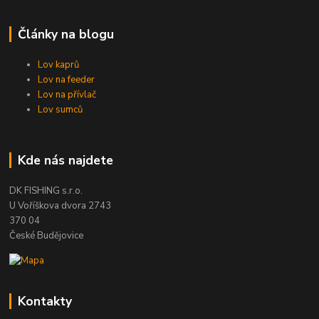
Články na blogu
Lov kaprů
Lov na feeder
Lov na přívlač
Lov sumců
Kde nás najdete
DK FISHING s.r.o.
U Voříškova dvora 2743
370 04
České Budějovice
Kontakty