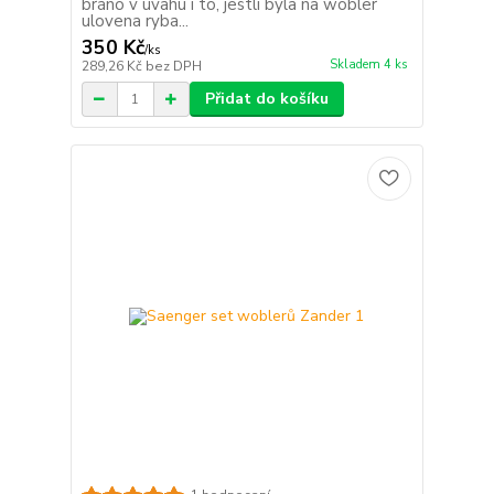
bráno v úvahu i to, jestli byla na wobler
ulovena ryba...
350 Kč
/
ks
Skladem 4 ks
289,26 Kč
bez DPH
Přidat do košíku