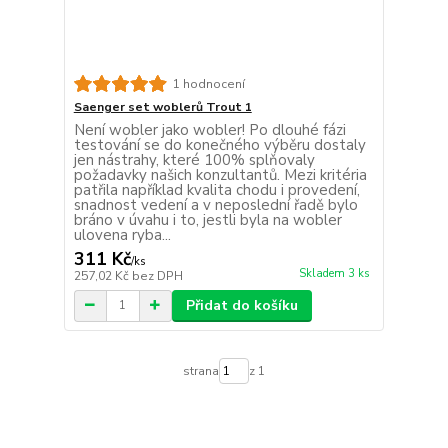
1 hodnocení
Saenger set woblerů Trout 1
Není wobler jako wobler! Po dlouhé fázi
testování se do konečného výběru dostaly
jen nástrahy, které 100% splňovaly
požadavky našich konzultantů. Mezi kritéria
patřila například kvalita chodu i provedení,
snadnost vedení a v neposlední řadě bylo
bráno v úvahu i to, jestli byla na wobler
ulovena ryba...
311 Kč
/
ks
Skladem 3 ks
257,02 Kč
bez DPH
Přidat do košíku
strana
z 1