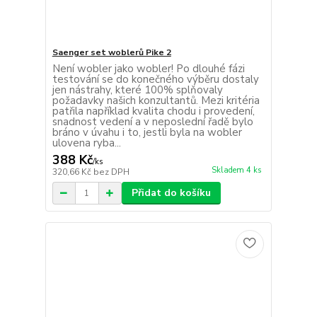
Saenger set woblerů Pike 2
Není wobler jako wobler! Po dlouhé fázi
testování se do konečného výběru dostaly
jen nástrahy, které 100% splňovaly
požadavky našich konzultantů. Mezi kritéria
patřila například kvalita chodu i provedení,
snadnost vedení a v neposlední řadě bylo
bráno v úvahu i to, jestli byla na wobler
ulovena ryba...
388 Kč
/
ks
Skladem 4 ks
320,66 Kč
bez DPH
Přidat do košíku