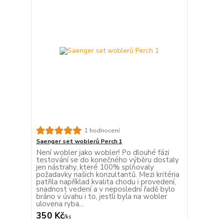
1 hodnocení
Saenger set woblerů Perch 1
Není wobler jako wobler! Po dlouhé fázi
testování se do konečného výběru dostaly
jen nástrahy, které 100% splňovaly
požadavky našich konzultantů. Mezi kritéria
patřila například kvalita chodu i provedení,
snadnost vedení a v neposlední řadě bylo
bráno v úvahu i to, jestli byla na wobler
ulovena ryba...
350 Kč
/
ks