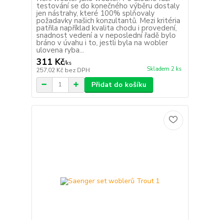
testování se do konečného výběru dostaly
jen nástrahy, které 100% splňovaly
požadavky našich konzultantů. Mezi kritéria
patřila například kvalita chodu i provedení,
snadnost vedení a v neposlední řadě bylo
bráno v úvahu i to, jestli byla na wobler
ulovena ryba...
311 Kč
/
ks
Skladem 2 ks
257,02 Kč
bez DPH
Přidat do košíku