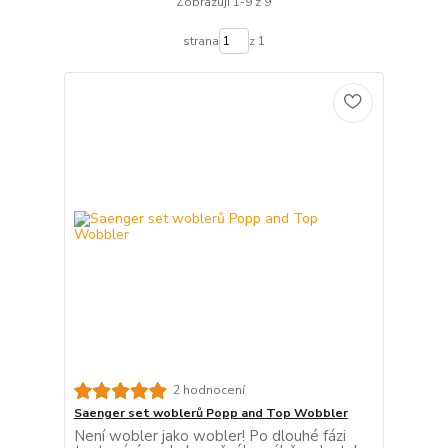
Zobrazuji 1-9 z 9
strana
z 1
2 hodnocení
Saenger set woblerů Popp and Top Wobbler
Není wobler jako wobler! Po dlouhé fázi