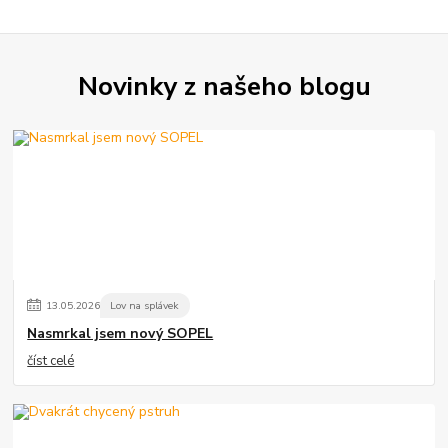
Novinky z našeho blogu
13
.
05
.
2026
Lov na splávek
Nasmrkal jsem nový SOPEL
číst celé