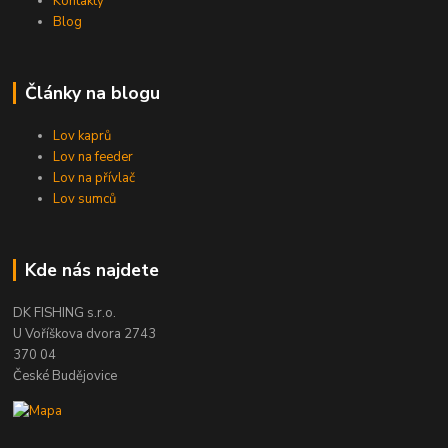
Kontakty
Blog
Články na blogu
Lov kaprů
Lov na feeder
Lov na přívlač
Lov sumců
Kde nás najdete
DK FISHING s.r.o.
U Voříškova dvora 2743
370 04
České Budějovice