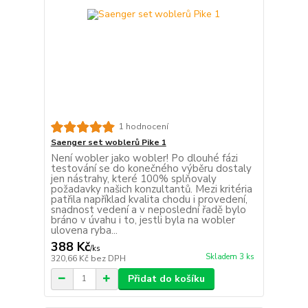
1 hodnocení
Saenger set woblerů Pike 1
Není wobler jako wobler! Po dlouhé fázi
testování se do konečného výběru dostaly
jen nástrahy, které 100% splňovaly
požadavky našich konzultantů. Mezi kritéria
patřila například kvalita chodu i provedení,
snadnost vedení a v neposlední řadě bylo
bráno v úvahu i to, jestli byla na wobler
ulovena ryba...
388 Kč
/
ks
Skladem 3 ks
320,66 Kč
bez DPH
Přidat do košíku