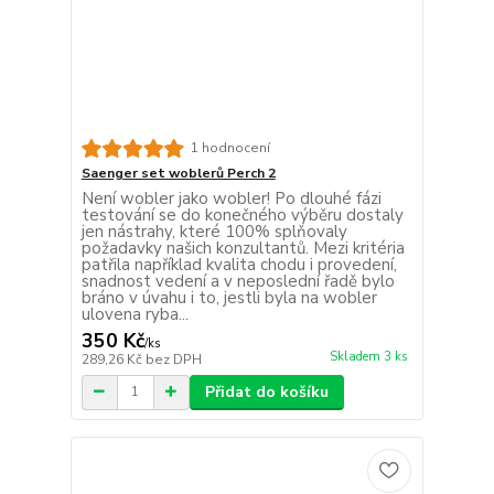
1 hodnocení
Saenger set woblerů Perch 2
Není wobler jako wobler! Po dlouhé fázi
testování se do konečného výběru dostaly
jen nástrahy, které 100% splňovaly
požadavky našich konzultantů. Mezi kritéria
patřila například kvalita chodu i provedení,
snadnost vedení a v neposlední řadě bylo
bráno v úvahu i to, jestli byla na wobler
ulovena ryba...
350 Kč
/
ks
Skladem 3 ks
289,26 Kč
bez DPH
Přidat do košíku