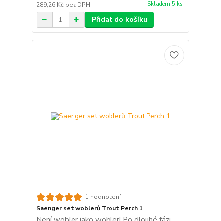
Skladem 5 ks
289,26 Kč
bez DPH
Přidat do košíku
1 hodnocení
Saenger set woblerů Trout Perch 1
Není wobler jako wobler! Po dlouhé fázi