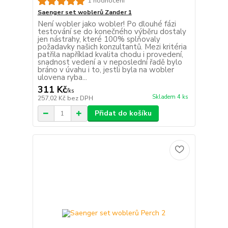
1 hodnocení
Saenger set woblerů Zander 1
Není wobler jako wobler! Po dlouhé fázi
testování se do konečného výběru dostaly
jen nástrahy, které 100% splňovaly
požadavky našich konzultantů. Mezi kritéria
patřila například kvalita chodu i provedení,
snadnost vedení a v neposlední řadě bylo
bráno v úvahu i to, jestli byla na wobler
ulovena ryba...
311 Kč
/
ks
Skladem 4 ks
257,02 Kč
bez DPH
Přidat do košíku