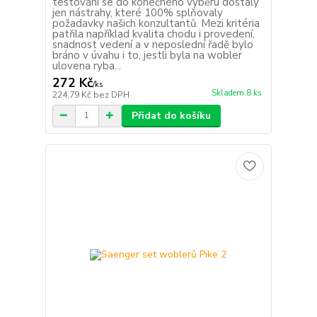
testování se do konečného výběru dostaly
jen nástrahy, které 100% splňovaly
požadavky našich konzultantů. Mezi kritéria
patřila například kvalita chodu i provedení,
snadnost vedení a v neposlední řadě bylo
bráno v úvahu i to, jestli byla na wobler
ulovena ryba...
272 Kč
/
ks
Skladem 8 ks
224,79 Kč
bez DPH
Přidat do košíku