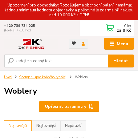
Upozornění pro obchodníky: Rozdělujeme obchodní balení, nemáme
žádnou minimální hodnotu objednávky a poštovné je zdarma při nákupu
nad 10 000 Kč s DPH!
0
ks
+420 739 734 025
za
0 Kč
(Po-Pá, 7-18 hod.)
Menu
Hledat
Úvod
Saenger - (pro každého rybáře)
Woblery
Woblery
Upřesnit parametry
Nejnovější
Nejlevnější
Nejdražší