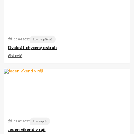
15
.
04
.
2022
Lov na přívlač
Dvakrát chycený pstruh
číst celé
02
.
02
.
2022
Lov kaprů
Jeden víkend v ráji