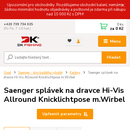
Upozornění pro obchodníky: Rozdělujeme obchodní balení, nemáme
žádnou minimální hodnotu objednávky a poštovné je zdarma při nákupu
nad 10 000 Kč s DPH!
0
ks
+420 739 734 025
za
0 Kč
(Po-Pá, 7-18 hod.)
Menu
Hledat
Úvod
Saenger - (pro každého rybáře)
Kačeny
Saenger splávek na
dravce Hi-Vis Allround Knicklichtpose m.Wirbel
Saenger splávek na dravce Hi-Vis
Allround Knicklichtpose m.Wirbel
Upřesnit parametry