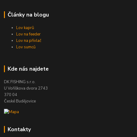
Články na blogu
Lov kaprů
Lov na feeder
Lov na přívlač
Lov sumců
Kde nás najdete
DK FISHING s.r.o.
U Voříškova dvora 2743
370 04
České Budějovice
Kontakty