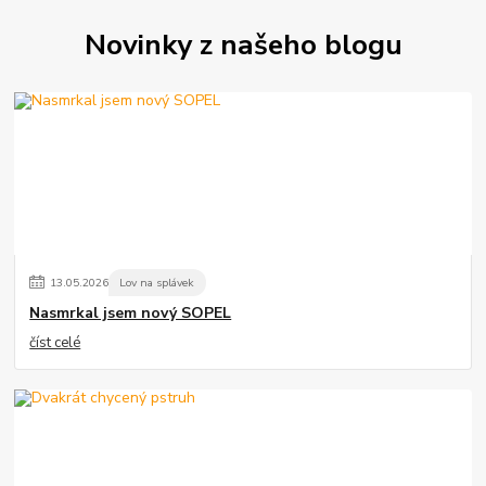
Novinky z našeho blogu
13
.
05
.
2026
Lov na splávek
Nasmrkal jsem nový SOPEL
číst celé