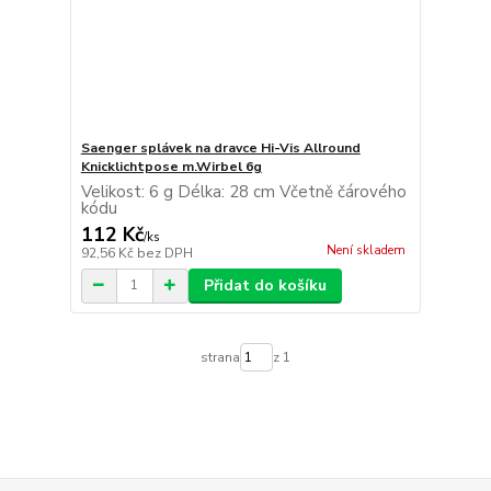
Saenger splávek na dravce Hi-Vis Allround
Knicklichtpose m.Wirbel 6g
Velikost: 6 g Délka: 28 cm Včetně čárového
kódu
112 Kč
/
ks
Není skladem
92,56 Kč
bez DPH
Přidat do košíku
strana
z 1