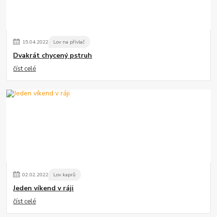
15
.
04
.
2022
Lov na přívlač
Dvakrát chycený pstruh
číst celé
02
.
02
.
2022
Lov kaprů
Jeden víkend v ráji
číst celé