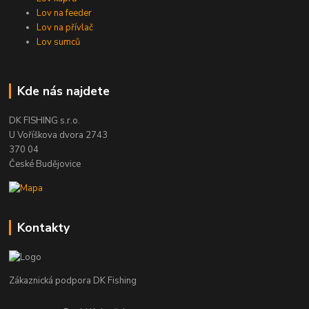
Lov na feeder
Lov na přívlač
Lov sumců
Kde nás najdete
DK FISHING s.r.o.
U Voříškova dvora 2743
370 04
České Budějovice
Kontakty
Zákaznická podpora DK Fishing