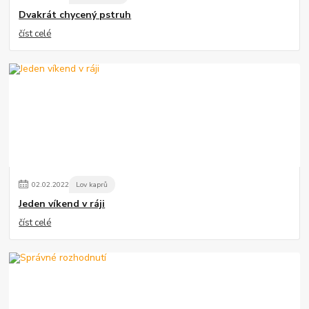
Dvakrát chycený pstruh
číst celé
02
.
02
.
2022
Lov kaprů
Jeden víkend v ráji
číst celé