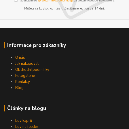
Souhlasím se
zpracováním osobních údajů
za účelem rozesílky newsletteru.
Můžete se kdykoli odhlásit. Zasíláme jednou za 14 dní.
Informace pro zákazníky
O nás
Jak nakupovat
Obchodní podmínky
Fotogalerie
Kontakty
Blog
Články na blogu
Lov kaprů
Lov na feeder