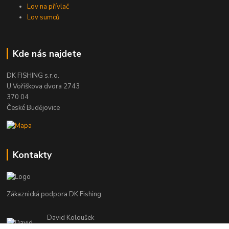
Lov na přívlač
Lov sumců
Kde nás najdete
DK FISHING s.r.o.
U Voříškova dvora 2743
370 04
České Budějovice
Kontakty
Zákaznická podpora DK Fishing
David Koloušek
+420 739 734 025