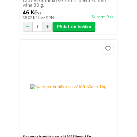
Drátěné krmítko se zátěží, délka 70 mm,
váha 30 g.
46 Kč
/
ks
Skladem 9 ks
38,02 Kč
bez DPH
Přidat do košíku
Saenger krmítko se zátěží 50mm 15g