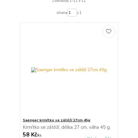
Zobrazuji 1-11 z 11
strana
z 1
Saenger krmítko se zátěží 27cm 45g
Krmítko se zátěží, délka 27 cm, váha 45 g.
58 Kč
/
ks