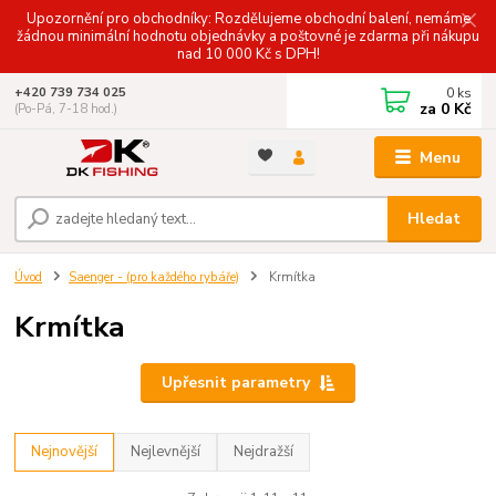
Upozornění pro obchodníky: Rozdělujeme obchodní balení, nemáme
žádnou minimální hodnotu objednávky a poštovné je zdarma při nákupu
nad 10 000 Kč s DPH!
0
ks
+420 739 734 025
za
0 Kč
(Po-Pá, 7-18 hod.)
Menu
Hledat
Úvod
Saenger - (pro každého rybáře)
Krmítka
Krmítka
Upřesnit parametry
Nejnovější
Nejlevnější
Nejdražší