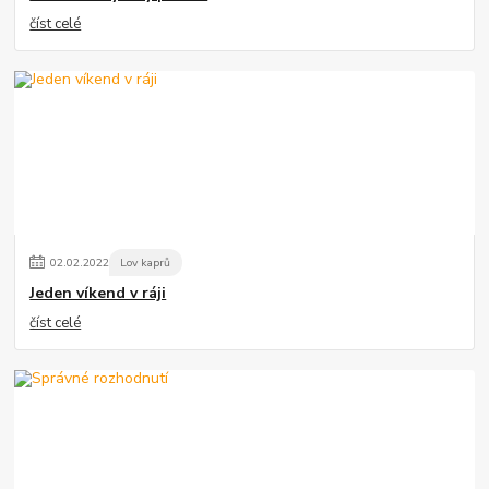
číst celé
02
.
02
.
2022
Lov kaprů
Jeden víkend v ráji
číst celé