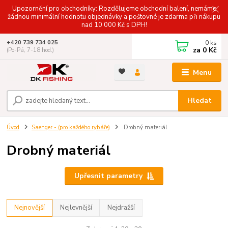
Upozornění pro obchodníky: Rozdělujeme obchodní balení, nemáme
žádnou minimální hodnotu objednávky a poštovné je zdarma při nákupu
nad 10 000 Kč s DPH!
0
ks
+420 739 734 025
za
0 Kč
(Po-Pá, 7-18 hod.)
Menu
Hledat
Úvod
Saenger - (pro každého rybáře)
Drobný materiál
Drobný materiál
Upřesnit parametry
Nejnovější
Nejlevnější
Nejdražší