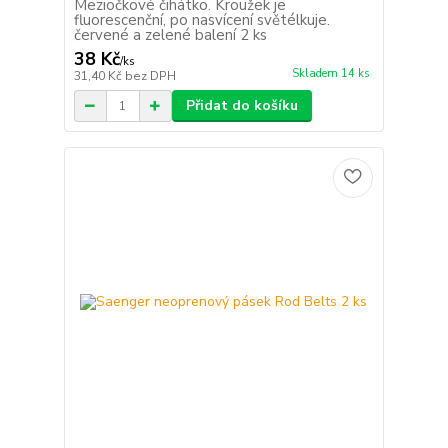
Meziočkové čihátko. Kroužek je
fluorescenční, po nasvícení světélkuje.
červené a zelené balení 2 ks
38 Kč
/
ks
Skladem 14 ks
31,40 Kč
bez DPH
Přidat do košíku