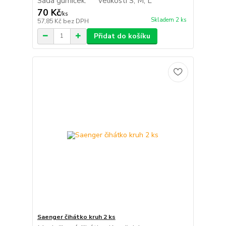
Sada gumiček. velikosti S, M, L
70 Kč
/
ks
Skladem 2 ks
57,85 Kč
bez DPH
Přidat do košíku
Saenger čihátko kruh 2 ks