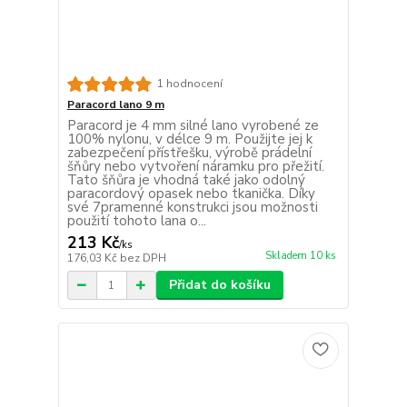
1 hodnocení
Paracord lano 9 m
Paracord je 4 mm silné lano vyrobené ze
100% nylonu, v délce 9 m. Použijte jej k
zabezpečení přístřešku, výrobě prádelní
šňůry nebo vytvoření náramku pro přežití.
Tato šňůra je vhodná také jako odolný
paracordový opasek nebo tkanička. Díky
své 7pramenné konstrukci jsou možnosti
použití tohoto lana o...
213 Kč
/
ks
Skladem 10 ks
176,03 Kč
bez DPH
Přidat do košíku