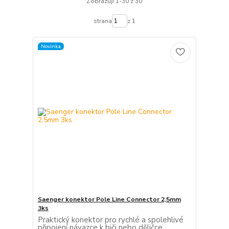
Zobrazuji 1-30 z 30
strana
z 1
Novinka
Saenger konektor Pole Line Connector 2,5mm
3ks
Praktický konektor pro rychlé a spolehlivé
připojení návazce k biči nebo děličce.