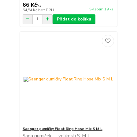
66 Kč
/
ks
Skladem 19 ks
54,54 Kč
bez DPH
Přidat do košíku
Saenger gumičky Float Ring Hose Mix S M L
Sada gumiček. velikosti S, M, L