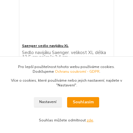
Saenger sedlo navijáku XL
Sedlo navijáku Saenger. velikost XL délka
13,5 cm průměr 2,4 cm
50 Kč
Pro lepší použitelnost tohoto webu používáme cookies.
Skladem > 20
41,32 Kč
bez DPH
Dodržujeme
Ochranu soukromí - GDPR
.
Přidat do košíku
Více o cookies, které používáme nebo jejich nastavení, najdete v
"N
astavení"
.
Souhlasím
Nastavení
Souhlas můžete odmítnout
zde
.