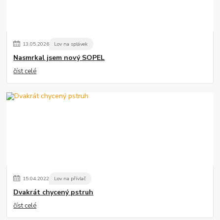
13
.
05
.
2026
Lov na splávek
Nasmrkal jsem nový SOPEL
číst celé
15
.
04
.
2022
Lov na přívlač
Dvakrát chycený pstruh
číst celé