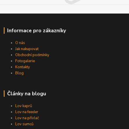
Informace pro zákazníky
O nás
Jak nakupovat
Obchodní podmínky
Fotogalerie
Kontakty
Blog
Články na blogu
Lov kaprů
Lov na feeder
Lov na přívlač
Lov sumců