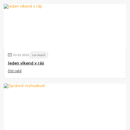
02
.
02
.
2022
Lov kaprů
Jeden víkend v ráji
číst celé