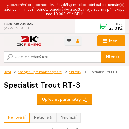
Upozornění pro obchodníky: Rozdělujeme obchodní balení, nemáme
žádnou minimální hodnotu objednávky a poštovné je zdarma při nákupu
nad 10 000 Kč s DPH!
0
ks
+420 739 734 025
za
0 Kč
(Po-Pá, 7-18 hod.)
Menu
Hledat
Úvod
Saenger - (pro každého rybáře)
Splávky
Specialist Trout RT-3
Specialist Trout RT-3
Upřesnit parametry
Nejnovější
Nejlevnější
Nejdražší