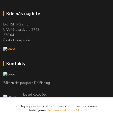
Kde nás najdete
DK FISHING s.r.o.
U Voříškova dvora 2743
370 04
České Budějovice
Kontakty
Zákaznická podpora DK Fishing
David Koloušek
+420 739 734 025
(Po-Pá, 7-18 hod.)
Pro lepší použitelnost tohoto webu používáme cookies.
Dodržujeme
Ochranu soukromí - GDPR
.