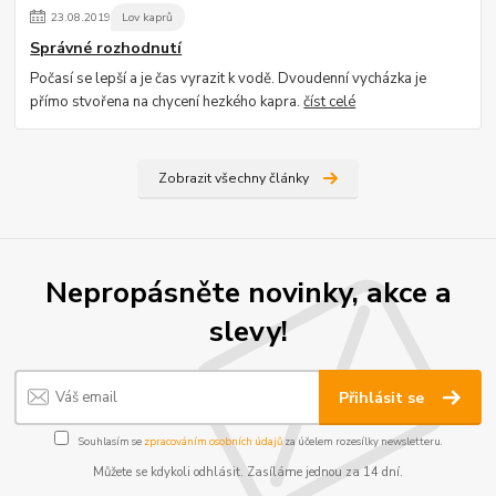
23
.
08
.
2019
Lov kaprů
Správné rozhodnutí
Počasí se lepší a je čas vyrazit k vodě. Dvoudenní vycházka je
přímo stvořena na chycení hezkého kapra.
číst celé
Zobrazit všechny články
Nepropásněte novinky, akce a
slevy!
Přihlásit se
Souhlasím se
zpracováním osobních údajů
za účelem rozesílky newsletteru.
Můžete se kdykoli odhlásit. Zasíláme jednou za 14 dní.