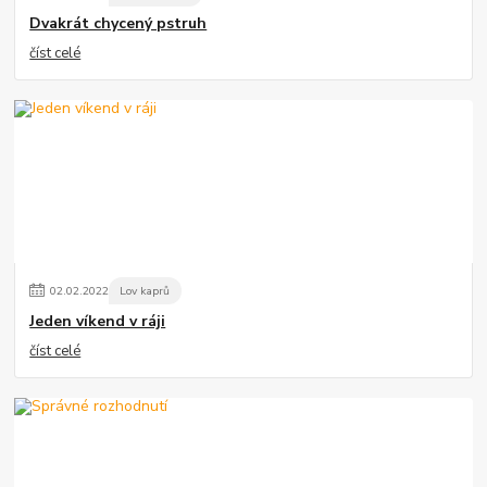
Dvakrát chycený pstruh
číst celé
02
.
02
.
2022
Lov kaprů
Jeden víkend v ráji
číst celé