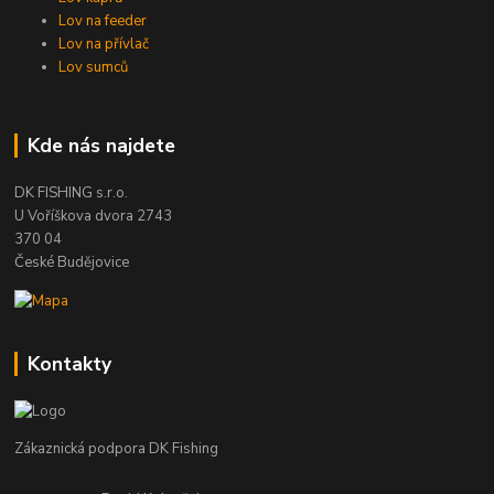
Lov na feeder
Lov na přívlač
Lov sumců
Kde nás najdete
DK FISHING s.r.o.
U Voříškova dvora 2743
370 04
České Budějovice
Kontakty
Zákaznická podpora DK Fishing