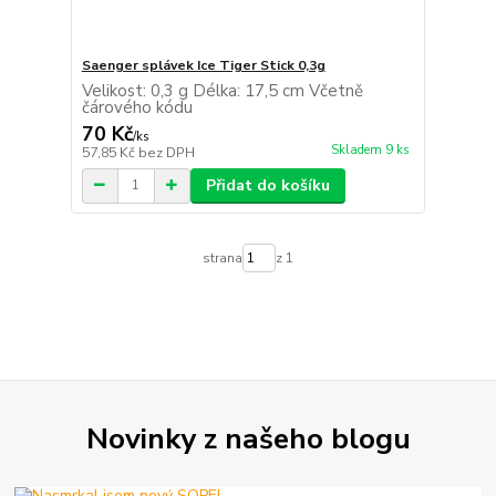
Saenger splávek Ice Tiger Stick 0,3g
Velikost: 0,3 g Délka: 17,5 cm Včetně
čárového kódu
70 Kč
/
ks
Skladem 9 ks
57,85 Kč
bez DPH
Přidat do košíku
strana
z 1
Novinky z našeho blogu