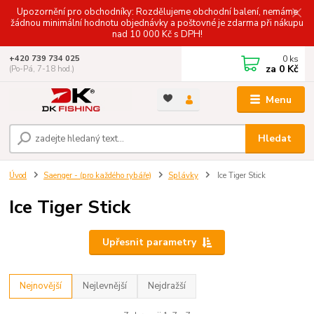
Upozornění pro obchodníky: Rozdělujeme obchodní balení, nemáme
žádnou minimální hodnotu objednávky a poštovné je zdarma při nákupu
nad 10 000 Kč s DPH!
0
ks
+420 739 734 025
za
0 Kč
(Po-Pá, 7-18 hod.)
Menu
Hledat
Úvod
Saenger - (pro každého rybáře)
Splávky
Ice Tiger Stick
Ice Tiger Stick
Upřesnit parametry
Nejnovější
Nejlevnější
Nejdražší