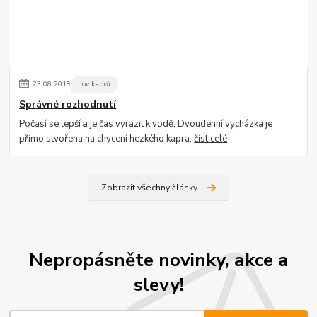
23
.
08
.
2019
Lov kaprů
Správné rozhodnutí
Počasí se lepší a je čas vyrazit k vodě. Dvoudenní vycházka je
přímo stvořena na chycení hezkého kapra.
číst celé
Zobrazit všechny články
Nepropásněte novinky, akce a
slevy!