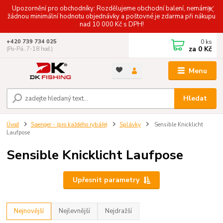
Upozornění pro obchodníky: Rozdělujeme obchodní balení, nemáme
žádnou minimální hodnotu objednávky a poštovné je zdarma při nákupu
nad 10 000 Kč s DPH!
0
ks
+420 739 734 025
za
0 Kč
(Po-Pá, 7-18 hod.)
Menu
Hledat
Úvod
Saenger - (pro každého rybáře)
Splávky
Sensible Knicklicht
Laufpose
Sensible Knicklicht Laufpose
Upřesnit parametry
Nejnovější
Nejlevnější
Nejdražší