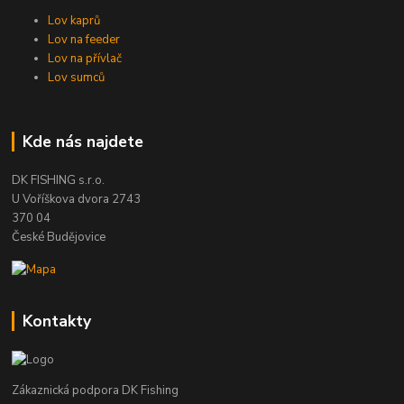
Lov kaprů
Lov na feeder
Lov na přívlač
Lov sumců
Kde nás najdete
DK FISHING s.r.o.
U Voříškova dvora 2743
370 04
České Budějovice
Kontakty
Zákaznická podpora DK Fishing