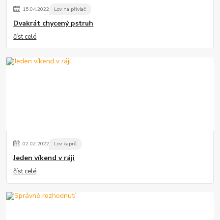
15
.
04
.
2022
Lov na přívlač
Dvakrát chycený pstruh
číst celé
02
.
02
.
2022
Lov kaprů
Jeden víkend v ráji
číst celé