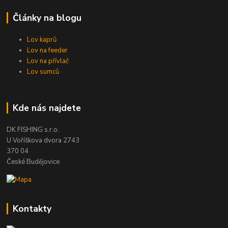
Články na blogu
Lov kaprů
Lov na feeder
Lov na přívlač
Lov sumců
Kde nás najdete
DK FISHING s.r.o.
U Voříškova dvora 2743
370 04
České Budějovice
Kontakty