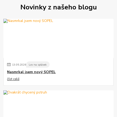
Novinky z našeho blogu
13
.
05
.
2026
Lov na splávek
Nasmrkal jsem nový SOPEL
číst celé