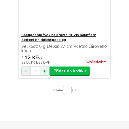
Saenger splávek na dravce Hi-Vis Raubfisch
Seitenl.Knicklichtpose 6g
Velikost: 6 g Délka: 27 cm Včetně čárového
kódu
112 Kč
/
ks
Není skladem
92,56 Kč
bez DPH
Přidat do košíku
strana
z 1