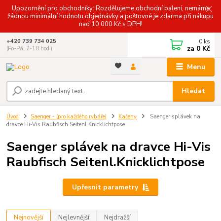
Upozornění pro obchodníky: Rozdělujeme obchodní balení, nemáme
žádnou minimální hodnotu objednávky a poštovné je zdarma při nákupu
nad 10 000 Kč s DPH!
0
ks
+420 739 734 025
za
0 Kč
(Po-Pá, 7-18 hod.)
Menu
Hledat
Úvod
Saenger - (pro každého rybáře)
Kačeny
Saenger splávek na
dravce Hi-Vis Raubfisch Seitenl.Knicklichtpose
Saenger splávek na dravce Hi-Vis
Raubfisch Seitenl.Knicklichtpose
Upřesnit parametry
Nejnovější
Nejlevnější
Nejdražší