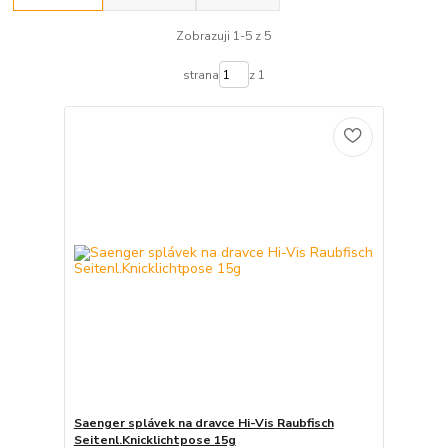
Zobrazuji 1-5 z 5
strana
z 1
Saenger splávek na dravce Hi-Vis Raubfisch
Seitenl.Knicklichtpose 15g