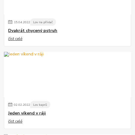
15
.
04
.
2022
Lov na přívlač
Dvakrát chycený pstruh
číst celé
02
.
02
.
2022
Lov kaprů
Jeden víkend v ráji
číst celé