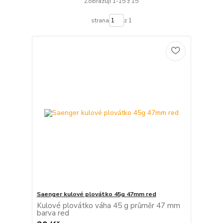
Zobrazuji 1-15 z 15
strana
z 1
Saenger kulové plovátko 45g 47mm red
Kulové plovátko váha 45 g průměr 47 mm
barva red