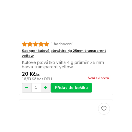
1 hodnocení
Saenger kulové plovátko 4g 25mm transparent
yellow
Kulové plovátko váha 4 g průměr 25 mm
barva transparent yellow
20 Kč
/
ks
Není skladem
16,53 Kč
bez DPH
Přidat do košíku