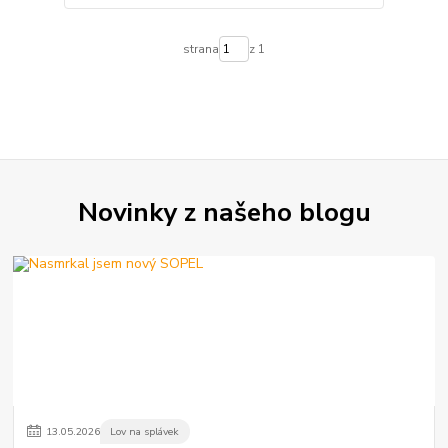
strana
z 1
Novinky z našeho blogu
13
.
05
.
2026
Lov na splávek