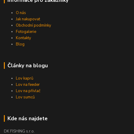
Informace pro zákazníky
O nás
Jak nakupovat
Obchodní podmínky
Fotogalerie
Kontakty
Blog
Články na blogu
Lov kaprů
Lov na feeder
Lov na přívlač
Lov sumců
Kde nás najdete
DK FISHING s.r.o.