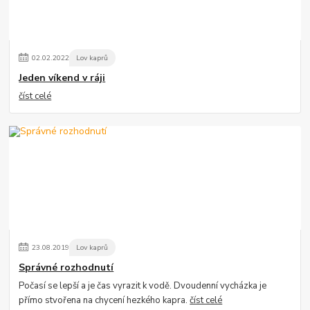
02
.
02
.
2022
Lov kaprů
Jeden víkend v ráji
číst celé
23
.
08
.
2019
Lov kaprů
Správné rozhodnutí
Počasí se lepší a je čas vyrazit k vodě. Dvoudenní vycházka je
přímo stvořena na chycení hezkého kapra.
číst celé