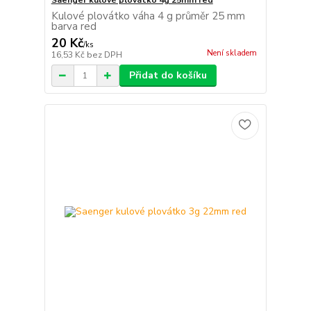
Saenger kulové plovátko 4g 25mm red
Kulové plovátko váha 4 g průměr 25 mm
barva red
20 Kč
/
ks
Není skladem
16,53 Kč
bez DPH
Přidat do košíku