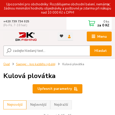
Upozornění pro obchodníky: Rozdělujeme obchodní balení, nemáme
žádnou minimální hodnotu objednávky a poštovné je zdarma při nákupu
nad 10 000 Kč s DPH!
0
ks
+420 739 734 025
za
0 Kč
(Po-Pá, 7-18 hod.)
Menu
Hledat
Úvod
Saenger - (pro každého rybáře)
Kulová plovátka
Kulová plovátka
Upřesnit parametry
Nejnovější
Nejlevnější
Nejdražší