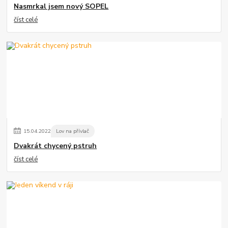
Nasmrkal jsem nový SOPEL
číst celé
15
.
04
.
2022
Lov na přívlač
Dvakrát chycený pstruh
číst celé