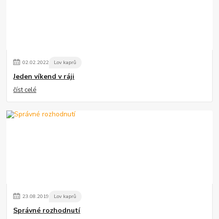
02
.
02
.
2022
Lov kaprů
Jeden víkend v ráji
číst celé
23
.
08
.
2019
Lov kaprů
Správné rozhodnutí