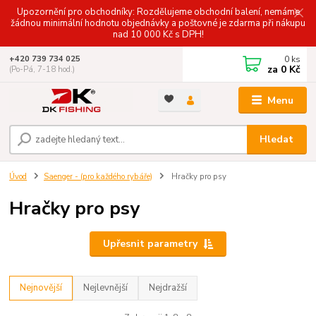
Upozornění pro obchodníky: Rozdělujeme obchodní balení, nemáme
žádnou minimální hodnotu objednávky a poštovné je zdarma při nákupu
nad 10 000 Kč s DPH!
0
ks
+420 739 734 025
za
0 Kč
(Po-Pá, 7-18 hod.)
Menu
Hledat
Úvod
Saenger - (pro každého rybáře)
Hračky pro psy
Hračky pro psy
Upřesnit parametry
Nejnovější
Nejlevnější
Nejdražší