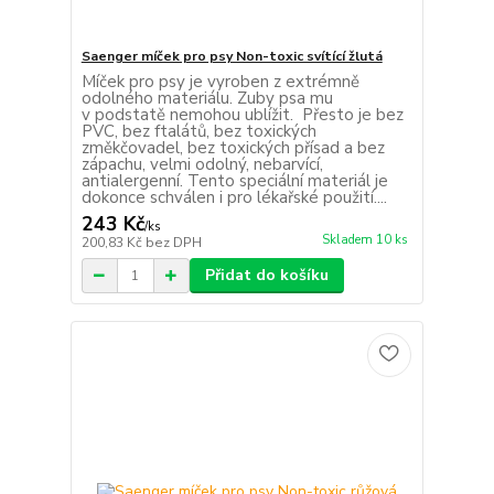
Saenger míček pro psy Non-toxic svítící žlutá
Míček pro psy je vyroben z extrémně
odolného materiálu. Zuby psa mu
v podstatě nemohou ublížit. Přesto je bez
PVC, bez ftalátů, bez toxických
změkčovadel, bez toxických přísad a bez
zápachu, velmi odolný, nebarvící,
antialergenní. Tento speciální materiál je
dokonce schválen i pro lékařské použití....
243 Kč
/
ks
Skladem 10 ks
200,83 Kč
bez DPH
Přidat do košíku