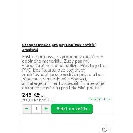
Saenger frisbee pro psy Non-toxic svítící
oranžová
Frisbee pro psy je vyrobeno z extrémně
odolného materiálu. Zuby psa mu
v podstatě nemohou ublížit. Přesto je bez
PVC, bez ftalátů, bez toxických
změkčovadel, bez toxických přísad a bez
zápachu, velmi odolný, nebarvící,
antialergenní. Tento speciální materiál je
dokonce schválen i pro lékařské použit...
243 Kč
/
ks
Skladem 1 ks
200,83 Kč
bez DPH
Přidat do košíku