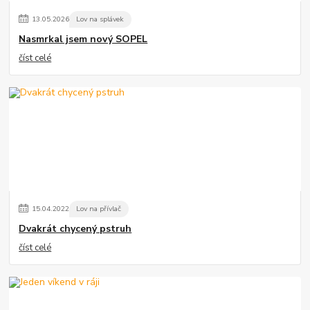
13
.
05
.
2026
Lov na splávek
Nasmrkal jsem nový SOPEL
číst celé
15
.
04
.
2022
Lov na přívlač
Dvakrát chycený pstruh
číst celé