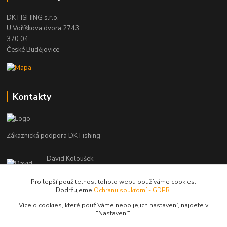
DK FISHING s.r.o.
U Voříškova dvora 2743
370 04
České Budějovice
Kontakty
Zákaznická podpora DK Fishing
David Koloušek
+420 739 734 025
(Po-Pá, 7-18 hod.)
Pro lepší použitelnost tohoto webu používáme cookies.
Dodržujeme
Ochranu soukromí - GDPR
.
david@dkfishing.cz
Více o cookies, které používáme nebo jejich nastavení, najdete v
"N
astavení"
.