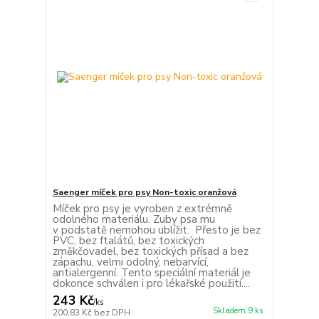
Saenger míček pro psy Non-toxic oranžová
Míček pro psy je vyroben z extrémně
odolného materiálu. Zuby psa mu
v podstatě nemohou ublížit. Přesto je bez
PVC, bez ftalátů, bez toxických
změkčovadel, bez toxických přísad a bez
zápachu, velmi odolný, nebarvící,
antialergenní. Tento speciální materiál je
dokonce schválen i pro lékařské použití....
243 Kč
/
ks
Skladem 9 ks
200,83 Kč
bez DPH