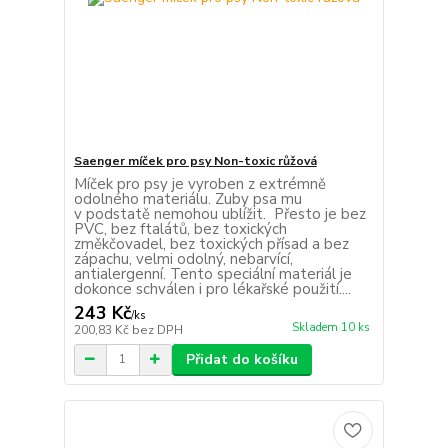
Saenger míček pro psy Non-toxic růžová
Míček pro psy je vyroben z extrémně
odolného materiálu. Zuby psa mu
v podstatě nemohou ublížit. Přesto je bez
PVC, bez ftalátů, bez toxických
změkčovadel, bez toxických přísad a bez
zápachu, velmi odolný, nebarvící,
antialergenní. Tento speciální materiál je
dokonce schválen i pro lékařské použití....
243 Kč
/
ks
Skladem 10 ks
200,83 Kč
bez DPH
Přidat do košíku