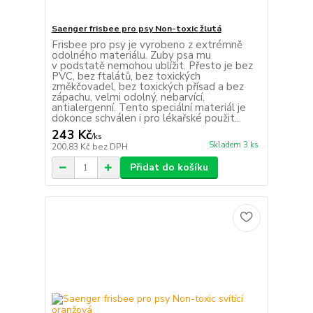
Saenger frisbee pro psy Non-toxic žlutá
Frisbee pro psy je vyrobeno z extrémně
odolného materiálu. Zuby psa mu
v podstatě nemohou ublížit. Přesto je bez
PVC, bez ftalátů, bez toxických
změkčovadel, bez toxických přísad a bez
zápachu, velmi odolný, nebarvící,
antialergenní. Tento speciální materiál je
dokonce schválen i pro lékařské použit...
243 Kč
/
ks
Skladem 3 ks
200,83 Kč
bez DPH
Přidat do košíku