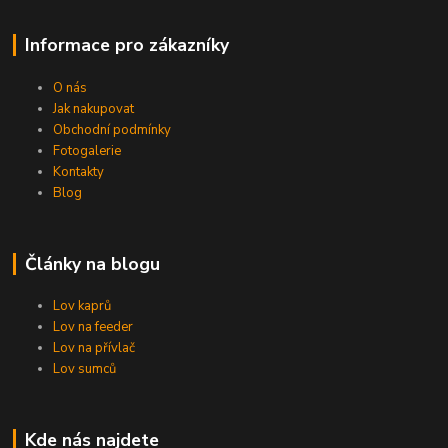
Informace pro zákazníky
O nás
Jak nakupovat
Obchodní podmínky
Fotogalerie
Kontakty
Blog
Články na blogu
Lov kaprů
Lov na feeder
Lov na přívlač
Lov sumců
Kde nás najdete