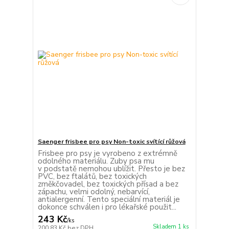
Saenger frisbee pro psy Non-toxic svítící růžová
Frisbee pro psy je vyrobeno z extrémně
odolného materiálu. Zuby psa mu
v podstatě nemohou ublížit. Přesto je bez
PVC, bez ftalátů, bez toxických
změkčovadel, bez toxických přísad a bez
zápachu, velmi odolný, nebarvící,
antialergenní. Tento speciální materiál je
dokonce schválen i pro lékařské použit...
243 Kč
/
ks
Skladem 1 ks
200,83 Kč
bez DPH