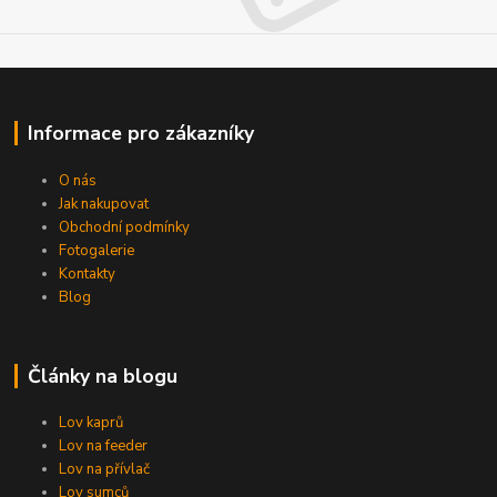
Informace pro zákazníky
O nás
Jak nakupovat
Obchodní podmínky
Fotogalerie
Kontakty
Blog
Články na blogu
Lov kaprů
Lov na feeder
Lov na přívlač
Lov sumců