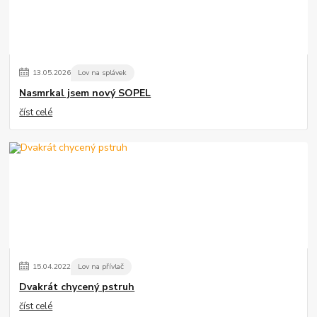
13
.
05
.
2026
Lov na splávek
Nasmrkal jsem nový SOPEL
číst celé
15
.
04
.
2022
Lov na přívlač
Dvakrát chycený pstruh
číst celé