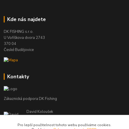
Kde nás najdete
DK FISHING s.r.o.
U Voříškova dvora 2743
370 04
České Budějovice
Kontakty
Zákaznická podpora DK Fishing
David Koloušek
+420 739 734 025
(Po-Pá, 7-18 hod.)
Pro lepší použitelnost tohoto webu používáme cookies.