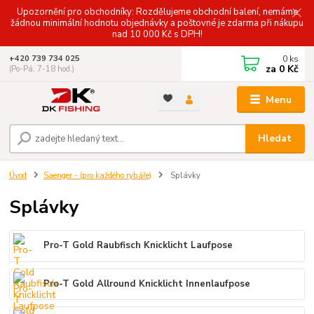
Upozornění pro obchodníky: Rozdělujeme obchodní balení, nemáme
žádnou minimální hodnotu objednávky a poštovné je zdarma při nákupu
nad 10 000 Kč s DPH!
0
ks
+420 739 734 025
za
0 Kč
(Po-Pá, 7-18 hod.)
Menu
Hledat
Úvod
Saenger - (pro každého rybáře)
Splávky
Splávky
Pro-T Gold Raubfisch Knicklicht Laufpose
Pro-T Gold Allround Knicklicht Innenlaufpose