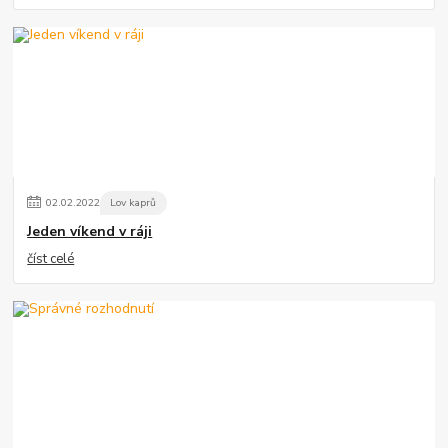
02
.
02
.
2022
Lov kaprů
Jeden víkend v ráji
číst celé