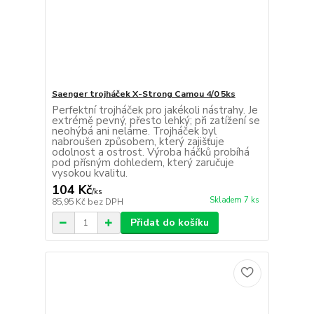
Saenger trojháček X-Strong Camou 4/0 5ks
Perfektní trojháček pro jakékoli nástrahy. Je
extrémě pevný, přesto lehký; při zatížení se
neohýbá ani neláme. Trojháček byl
nabroušen způsobem, který zajišťuje
odolnost a ostrost. Výroba háčků probíhá
pod přísným dohledem, který zaručuje
vysokou kvalitu.
104 Kč
/
ks
Skladem 7 ks
85,95 Kč
bez DPH
Přidat do košíku