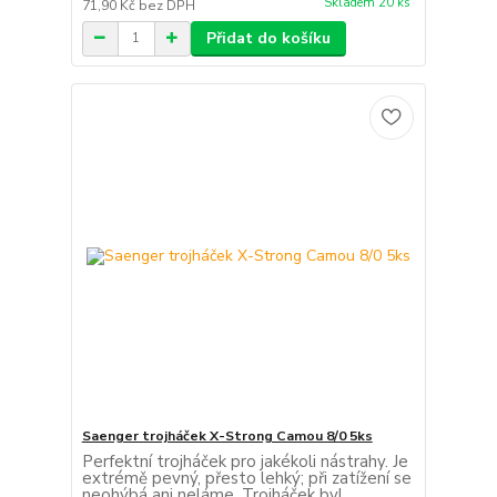
Skladem 20 ks
71,90 Kč
bez DPH
Přidat do košíku
Saenger trojháček X-Strong Camou 8/0 5ks
Perfektní trojháček pro jakékoli nástrahy. Je
extrémě pevný, přesto lehký; při zatížení se
neohýbá ani neláme. Trojháček byl