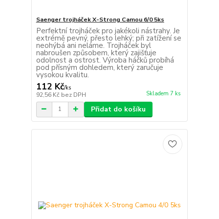
Saenger trojháček X-Strong Camou 6/0 5ks
Perfektní trojháček pro jakékoli nástrahy. Je
extrémě pevný, přesto lehký; při zatížení se
neohýbá ani neláme. Trojháček byl
nabroušen způsobem, který zajišťuje
odolnost a ostrost. Výroba háčků probíhá
pod přísným dohledem, který zaručuje
vysokou kvalitu.
112 Kč
/
ks
Skladem 7 ks
92,56 Kč
bez DPH
Přidat do košíku