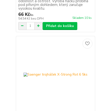
odolnost a ostrost. Výroba háčků probíhá
pod přísným dohledem, který zaručuje
vysokou kvalitu.
66 Kč
/
ks
Skladem 10 ks
54,54 Kč
bez DPH
Přidat do košíku