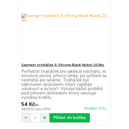
Saenger trojháček X-Strong Black Nickel 10 5ks
Perfektní trojháček pro jakékoli nástrahy. Je
extrémě pevný, přesto lehký; při zatížení se
neohýbá ani neláme. Trojháček byl
nabroušen způsobem, který zajišťuje
odolnost a ostrost. Výroba háčků probíhá
pod přísným dohledem, který zaručuje
vysokou kvalitu.
54 Kč
/
ks
Skladem 10 ks
44,63 Kč
bez DPH
Přidat do košíku