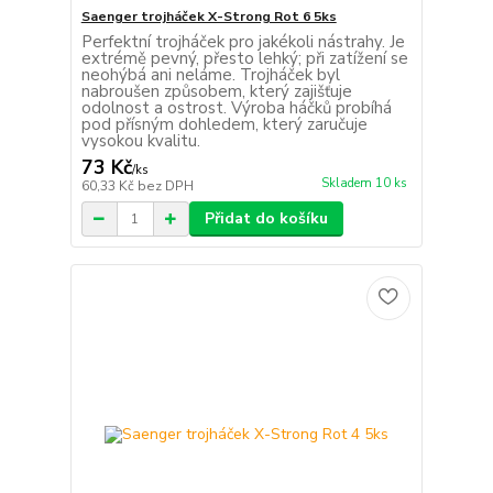
Saenger trojháček X-Strong Rot 6 5ks
Perfektní trojháček pro jakékoli nástrahy. Je
extrémě pevný, přesto lehký; při zatížení se
neohýbá ani neláme. Trojháček byl
nabroušen způsobem, který zajišťuje
odolnost a ostrost. Výroba háčků probíhá
pod přísným dohledem, který zaručuje
vysokou kvalitu.
73 Kč
/
ks
Skladem 10 ks
60,33 Kč
bez DPH
Přidat do košíku