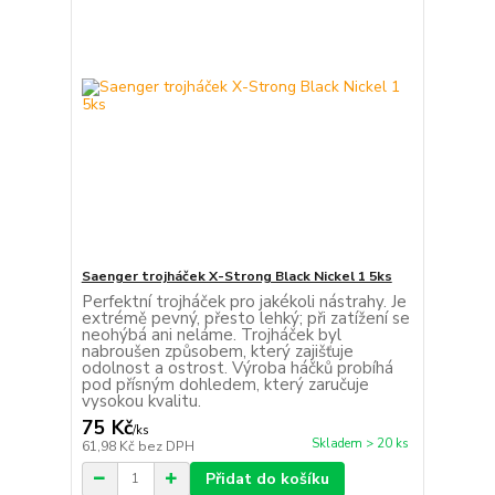
Saenger trojháček X-Strong Black Nickel 1 5ks
Perfektní trojháček pro jakékoli nástrahy. Je
extrémě pevný, přesto lehký; při zatížení se
neohýbá ani neláme. Trojháček byl
nabroušen způsobem, který zajišťuje
odolnost a ostrost. Výroba háčků probíhá
pod přísným dohledem, který zaručuje
vysokou kvalitu.
75 Kč
/
ks
Skladem > 20 ks
61,98 Kč
bez DPH
Přidat do košíku