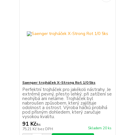
Saenger trojháček X-Strong Rot 1/0 5ks
Perfektní trojháček pro jakékoli nástrahy. Je
extrémě pevný, přesto lehký; při zatížení se
neohýbá ani neláme. Trojháček byl
nabroušen způsobem, který zajišťuje
odolnost a ostrost. Výroba háčků probíhá
pod přísným dohledem, který zaručuje
vysokou kvalitu.
91 Kč
/
ks
Skladem 20 ks
75,21 Kč
bez DPH