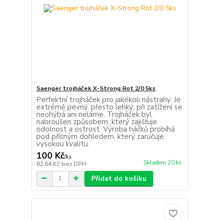
Saenger trojháček X-Strong Rot 2/0 5ks
Perfektní trojháček pro jakékoli nástrahy. Je
extrémě pevný, přesto lehký; při zatížení se
neohýbá ani neláme. Trojháček byl
nabroušen způsobem, který zajišťuje
odolnost a ostrost. Výroba háčků probíhá
pod přísným dohledem, který zaručuje
vysokou kvalitu.
100 Kč
/
ks
Skladem 20 ks
82,64 Kč
bez DPH
Přidat do košíku