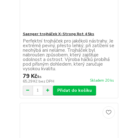
Saenger trojháček X-Strong Rot 4 5ks
Perfektní trojháček pro jakékoli nástrahy. Je
extrémě pevný, přesto lehký; při zatížení se
neohýbá ani neláme. Trojháček byl
nabroušen způsobem, který zajišťuje
odolnost a ostrost. Výroba háčků probíhá
pod přísným dohledem, který zaručuje
vysokou kvalitu.
79 Kč
/
ks
Skladem 20 ks
65,29 Kč
bez DPH
Přidat do košíku