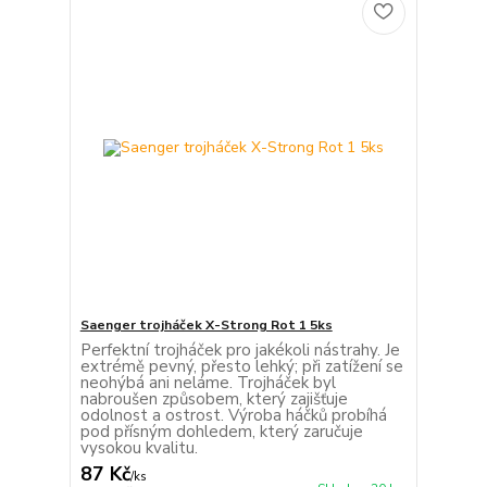
Saenger trojháček X-Strong Rot 1 5ks
Perfektní trojháček pro jakékoli nástrahy. Je
extrémě pevný, přesto lehký; při zatížení se
neohýbá ani neláme. Trojháček byl
nabroušen způsobem, který zajišťuje
odolnost a ostrost. Výroba háčků probíhá
pod přísným dohledem, který zaručuje
vysokou kvalitu.
87 Kč
/
ks