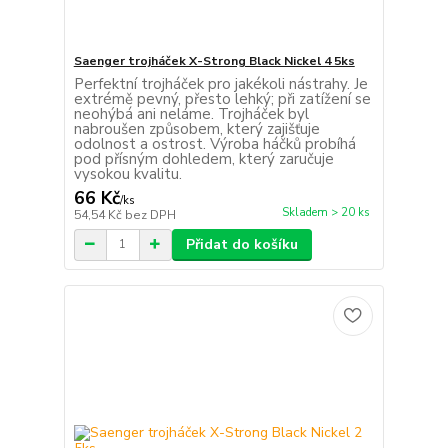
Saenger trojháček X-Strong Black Nickel 4 5ks
Perfektní trojháček pro jakékoli nástrahy. Je
extrémě pevný, přesto lehký; při zatížení se
neohýbá ani neláme. Trojháček byl
nabroušen způsobem, který zajišťuje
odolnost a ostrost. Výroba háčků probíhá
pod přísným dohledem, který zaručuje
vysokou kvalitu.
66 Kč
/
ks
Skladem > 20 ks
54,54 Kč
bez DPH
Přidat do košíku