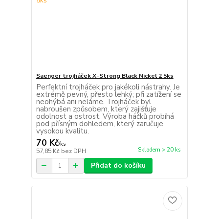
Saenger trojháček X-Strong Black Nickel 2 5ks
Perfektní trojháček pro jakékoli nástrahy. Je
extrémě pevný, přesto lehký; při zatížení se
neohýbá ani neláme. Trojháček byl
nabroušen způsobem, který zajišťuje
odolnost a ostrost. Výroba háčků probíhá
pod přísným dohledem, který zaručuje
vysokou kvalitu.
70 Kč
/
ks
Skladem > 20 ks
57,85 Kč
bez DPH
Přidat do košíku