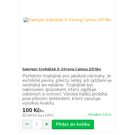
Saenger trojháček X-Strong Camou 2/0 5ks
Perfektní trojháček pro jakékoli nástrahy. Je
extrémě pevný, přesto lehký; při zatížení se
neohýbá ani neláme. Trojháček byl
nabroušen způsobem, který zajišťuje
odolnost a ostrost. Výroba háčků probíhá
pod přísným dohledem, který zaručuje
vysokou kvalitu.
100 Kč
/
ks
Skladem 18 ks
82,64 Kč
bez DPH
Přidat do košíku