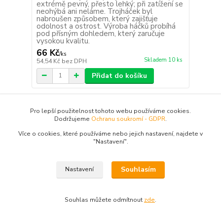
extrémě pevný, přesto lehký; při zatížení se
neohýbá ani neláme. Trojháček byl
nabroušen způsobem, který zajišťuje
odolnost a ostrost. Výroba háčků probíhá
pod přísným dohledem, který zaručuje
vysokou kvalitu.
66 Kč
/
ks
Skladem 10 ks
54,54 Kč
bez DPH
Přidat do košíku
Pro lepší použitelnost tohoto webu používáme cookies.
Dodržujeme
Ochranu soukromí - GDPR
.
Více o cookies, které používáme nebo jejich nastavení, najdete v
"N
astavení"
.
Souhlasím
Nastavení
Souhlas můžete odmítnout
zde
.