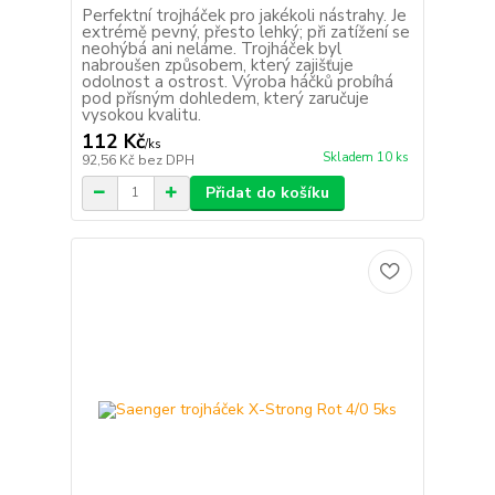
Perfektní trojháček pro jakékoli nástrahy. Je
extrémě pevný, přesto lehký; při zatížení se
neohýbá ani neláme. Trojháček byl
nabroušen způsobem, který zajišťuje
odolnost a ostrost. Výroba háčků probíhá
pod přísným dohledem, který zaručuje
vysokou kvalitu.
112 Kč
/
ks
Skladem 10 ks
92,56 Kč
bez DPH
Přidat do košíku