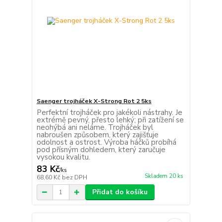
Saenger trojháček X-Strong Rot 2 5ks
Perfektní trojháček pro jakékoli nástrahy. Je
extrémě pevný, přesto lehký; při zatížení se
neohýbá ani neláme. Trojháček byl
nabroušen způsobem, který zajišťuje
odolnost a ostrost. Výroba háčků probíhá
pod přísným dohledem, který zaručuje
vysokou kvalitu.
83 Kč
/
ks
Skladem 20 ks
68,60 Kč
bez DPH
Přidat do košíku