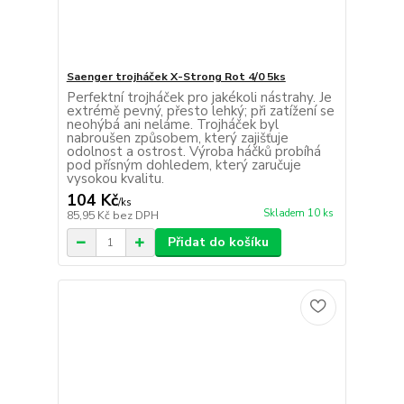
Saenger trojháček X-Strong Rot 4/0 5ks
Perfektní trojháček pro jakékoli nástrahy. Je
extrémě pevný, přesto lehký; při zatížení se
neohýbá ani neláme. Trojháček byl
nabroušen způsobem, který zajišťuje
odolnost a ostrost. Výroba háčků probíhá
pod přísným dohledem, který zaručuje
vysokou kvalitu.
104 Kč
/
ks
Skladem 10 ks
85,95 Kč
bez DPH
Přidat do košíku