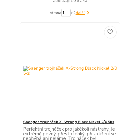
Zobrazuji 1-36 z 40
strana
z 2
další
Saenger trojháček X-Strong Black Nickel 2/0 5ks
Perfektní trojháček pro jakékoli nástrahy. Je
extrémě pevný, přesto lehký; při zatížení se
neohýbá ani neláme. Trojháček byl