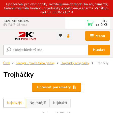
Upozornění pro obchodníky: Rozdělujeme obchodní balení, nemáme
žádnou minimální hodnotu objednávky a poštovné je zdarma při nákupu
nad 10 000 Kč s DPH!
0
ks
+420 739 734 025
za
0 Kč
(Po-Pá, 7-18 hod.)
Menu
Hledat
Úvod
Saenger - (pro každého rybáře)
Dvojháčky a trojháčky
Trojháčky
Trojháčky
Upřesnit parametry
Nejnovější
Nejlevnější
Nejdražší