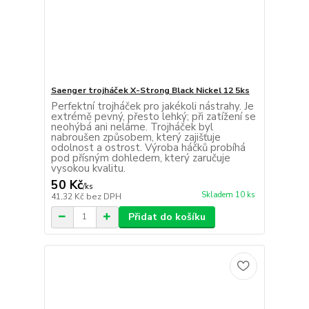
Saenger trojháček X-Strong Black Nickel 12 5ks
Perfektní trojháček pro jakékoli nástrahy. Je
extrémě pevný, přesto lehký; při zatížení se
neohýbá ani neláme. Trojháček byl
nabroušen způsobem, který zajišťuje
odolnost a ostrost. Výroba háčků probíhá
pod přísným dohledem, který zaručuje
vysokou kvalitu.
50 Kč
/
ks
Skladem 10 ks
41,32 Kč
bez DPH
Přidat do košíku