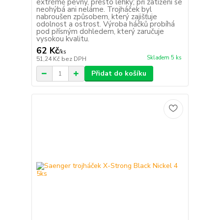
extrémě pevný, přesto lehký; při zatížení se
neohýbá ani neláme. Trojháček byl
nabroušen způsobem, který zajišťuje
odolnost a ostrost. Výroba háčků probíhá
pod přísným dohledem, který zaručuje
vysokou kvalitu.
62 Kč
/
ks
Skladem 5 ks
51,24 Kč
bez DPH
Přidat do košíku