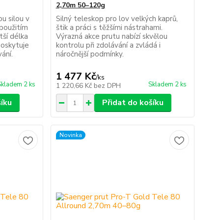
2,70m 50–120g
u silou v
Silný teleskop pro lov velkých kaprů,
 použitím
štik a práci s těžšími nástrahami.
tší délka
Výrazná akce prutu nabízí skvělou
poskytuje
kontrolu při zdolávání a zvládá i
ání.
náročnější podmínky.
1 477 Kč
/
ks
Skladem 2 ks
Skladem 2 ks
1 220,66 Kč
bez DPH
šíku
Přidat do košíku
Novinka