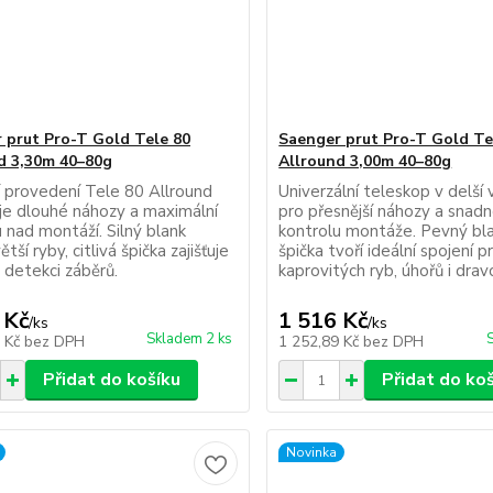
 prut Pro-T Gold Tele 80
Saenger prut Pro-T Gold Te
d 3,30m 40–80g
Allround 3,00m 40–80g
í provedení Tele 80 Allround
Univerzální teleskop v delší 
e dlouhé náhozy a maximální
pro přesnější náhozy a snad
 nad montáží. Silný blank
kontrolu montáže. Pevný blan
ětší ryby, citlivá špička zajišťuje
špička tvoří ideální spojení p
 detekci záběrů.
kaprovitých ryb, úhořů i drav
 Kč
1 516 Kč
/
ks
/
ks
Skladem 2 ks
6 Kč
bez DPH
1 252,89 Kč
bez DPH
Přidat do košíku
Přidat do ko
Novinka