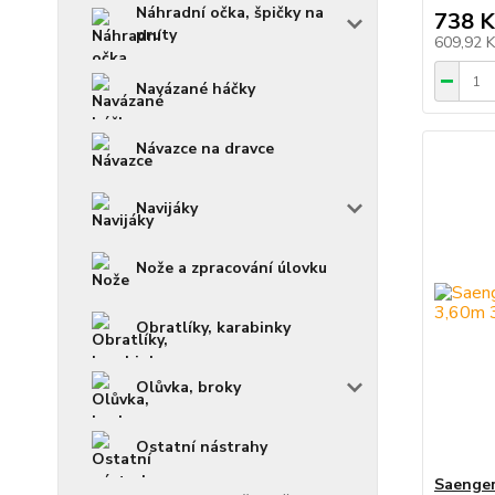
Náhradní očka, špičky na
738 K
pruty
609,92 
Navázané háčky
Návazce na dravce
Navijáky
Nože a zpracování úlovku
Obratlíky, karabinky
Olůvka, broky
Ostatní nástrahy
Saenger