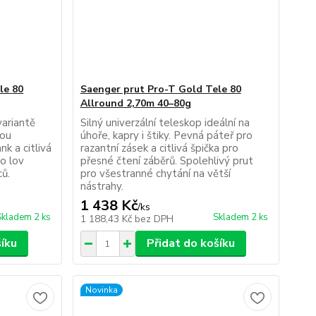
le 80
Saenger prut Pro-T Gold Tele 80
Allround 2,70m 40–80g
variantě
Silný univerzální teleskop ideální na
nou
úhoře, kapry i štiky. Pevná páteř pro
k a citlivá
razantní zásek a citlivá špička pro
ro lov
přesné čtení záběrů. Spolehlivý prut
ců.
pro všestranné chytání na větší
nástrahy.
1 438 Kč
/
ks
Skladem 2 ks
Skladem 2 ks
1 188,43 Kč
bez DPH
šíku
Přidat do košíku
Novinka