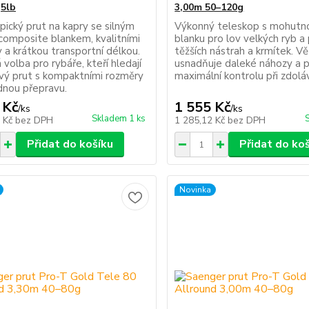
,5lb
3,00m 50–120g
pický prut na kapry se silným
Výkonný teleskop s mohutno
composite blankem, kvalitními
blanku pro lov velkých ryb a
 a krátkou transportní délkou.
těžších nástrah a krmítek. Vě
volba pro rybáře, kteří hledají
usnadňuje daleké náhozy a 
ivý prut s kompaktními rozměry
maximální kontrolu při zdoláv
dnou přepravu.
 Kč
1 555 Kč
/
ks
/
ks
Skladem 1 ks
9 Kč
bez DPH
1 285,12 Kč
bez DPH
Přidat do košíku
Přidat do ko
Novinka