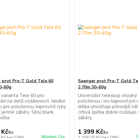
 prut Pro-T Gold Tele 60
Saenger prut Pro-T Gold Te
0–60g
2,70m 30–60g
 varianta Tele 60 pro
Univerzální teleskop vhodný
ní na delší vzdálenosti. Ideální
položenou i lov kaprovitých r
p pro položenou, kaprovité ryby
délka umožňuje přesnější ná
í jemné záběry. Silný blank,
citlivá špička dobře rozlišuje 
pička.
záběry.
 Kč
1 399 Kč
/
ks
/
ks
Skladem 2 ks
6 Kč
bez DPH
1 156,20 Kč
bez DPH