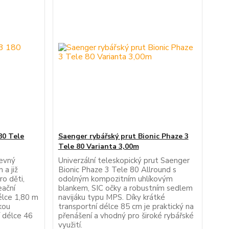
80 Tele
Saenger rybářský prut Bionic Phaze 3
Tele 80 Varianta 3,00m
evný
Univerzální teleskopický prut Saenger
 a již
Bionic Phaze 3 Tele 80 Allround s
ro děti,
odolným kompozitním uhlíkovým
eační
blankem, SIC očky a robustním sedlem
élce 1,80 m
navijáku typu MPS. Díky krátké
kou
transportní délce 85 cm je praktický na
í délce 46
přenášení a vhodný pro široké rybářské
využití.