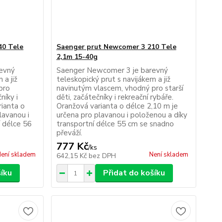
40 Tele
Saenger prut Newcomer 3 210 Tele
2,1m 15-40g
evný
Saenger Newcomer 3 je barevný
 a již
teleskopický prut s navijákem a již
pro
navinutým vlascem, vhodný pro starší
níky i
děti, začátečníky i rekreační rybáře.
rianta o
Oranžová varianta o délce 2,10 m je
lavanou i
určena pro plavanou i položenou a díky
í délce 56
transportní délce 55 cm se snadno
převáží.
777 Kč
/
ks
ení skladem
Není skladem
642,15 Kč
bez DPH
šíku
Přidat do košíku