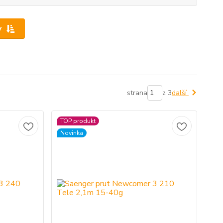
y
strana
z 3
další
TOP produkt
Novinka