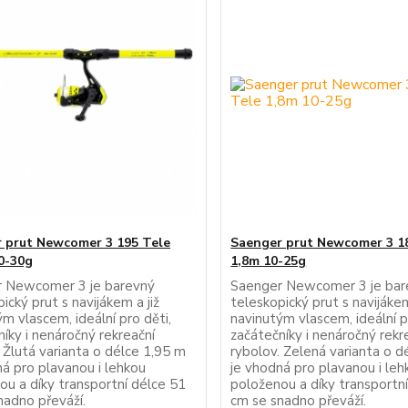
 prut Newcomer 3 195 Tele
Saenger prut Newcomer 3 1
0-30g
1,8m 10-25g
 Newcomer 3 je barevný
Saenger Newcomer 3 je bar
ický prut s navijákem a již
teleskopický prut s navijákem
m vlascem, ideální pro děti,
navinutým vlascem, ideální p
íky i nenáročný rekreační
začátečníky i nenáročný rekr
 Žlutá varianta o délce 1,95 m
rybolov. Zelená varianta o d
ná pro plavanou i lehkou
je vhodná pro plavanou i leh
ou a díky transportní délce 51
položenou a díky transportn
nadno převáží.
cm se snadno převáží.