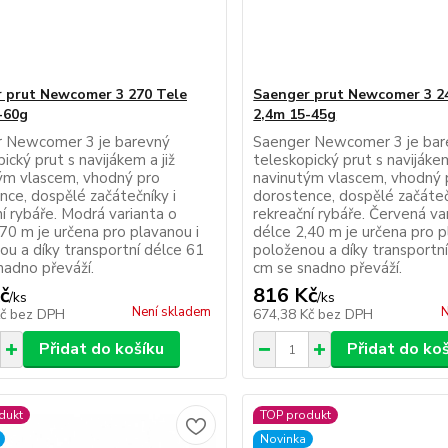
 prut Newcomer 3 270 Tele
Saenger prut Newcomer 3 2
-60g
2,4m 15-45g
 Newcomer 3 je barevný
Saenger Newcomer 3 je bar
ický prut s navijákem a již
teleskopický prut s navijákem
ým vlascem, vhodný pro
navinutým vlascem, vhodný 
nce, dospělé začátečníky i
dorostence, dospělé začáteč
í rybáře. Modrá varianta o
rekreační rybáře. Červená va
70 m je určena pro plavanou i
délce 2,40 m je určena pro p
ou a díky transportní délce 61
položenou a díky transportn
nadno převáží.
cm se snadno převáží.
č
816 Kč
/
ks
/
ks
Není skladem
N
Kč
bez DPH
674,38 Kč
bez DPH
Přidat do košíku
Přidat do ko
dukt
TOP produkt
Novinka