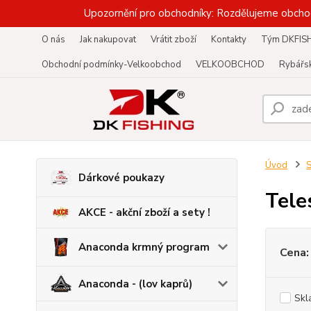
Upozornění pro obchodníky: Rozdělujeme obcho
O nás
Jak nakupovat
Vrátit zboží
Kontakty
Tým DKFIS
Obchodní podmínky-Velkoobchod
VELKOOBCHOD
Rybářsk
Úvod
S
Dárkové poukazy
Tele
AKCE - akční zboží a sety !
Anaconda krmný program
Cena:
Anaconda - (lov kaprů)
Skl