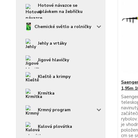
Hotové návazce se
splávkem na žebříčku
Chemické světlo a rolničky
Jehly a vrtáky
Jigové hlavičky
Kleště a krimpy
Saenger
1,95m 1
Krmítka
Saenger
teleskop
navinutý
Krmný program
začátečn
rybolov.
je vhod
Kulová plovátka
položen
cm se s