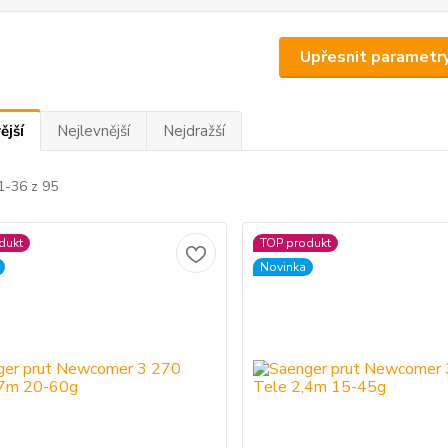
Upřesnit parametr
ější
Nejlevnější
Nejdražší
1-36 z 95
dukt
TOP produkt
Novinka