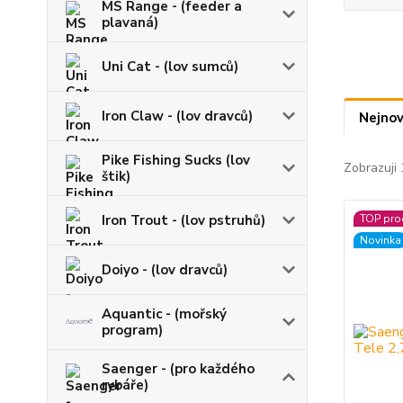
MS Range - (feeder a
plavaná)
Uni Cat - (lov sumců)
Iron Claw - (lov dravců)
Nejnov
Pike Fishing Sucks (lov
Zobrazuji 
štik)
Iron Trout - (lov pstruhů)
TOP pro
Novinka
Doiyo - (lov dravců)
Aquantic - (mořský
program)
Saenger - (pro každého
rybáře)