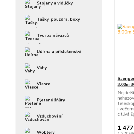
Stojany a vidličky
Tašky, pouzdra, boxy
Tvorba návazců
Udírna a příslušenství
Váhy
Saenger
Vlasce
3,00m 3
Nejdelší
nahazová
Pletené šňůry
telesko
i večern
citlivá š
Vzduchování
1 477
Woblery
1 220,6