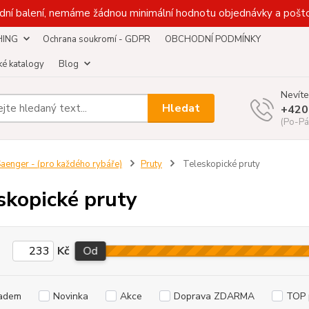
dní balení, nemáme žádnou minimální hodnotu objednávky a pošto
HING
Ochrana soukromí - GDPR
OBCHODNÍ PODMÍNKY
é katalogy
Blog
Nevíte
Hledat
+420
(Po-Pá
aenger - (pro každého rybáře)
Pruty
Teleskopické pruty
skopické pruty
Kč
Od
adem
Novinka
Akce
Doprava ZDARMA
TOP 