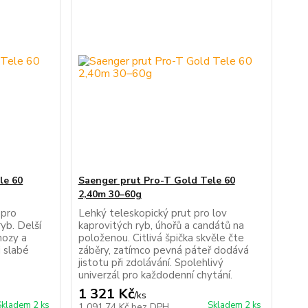
le 60
Saenger prut Pro-T Gold Tele 60
2,40m 30–60g
 pro
Lehký teleskopický prut pro lov
yb. Delší
kaprovitých ryb, úhořů a candátů na
hozy a
položenou. Citlivá špička skvěle čte
i slabé
záběry, zatímco pevná páteř dodává
jistotu při zdolávání. Spolehlivý
univerzál pro každodenní chytání.
1 321 Kč
/
ks
Skladem 2 ks
Skladem 2 ks
1 091,74 Kč
bez DPH