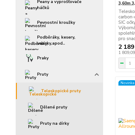
Peany a vyprošťovače
3,60m 3
háčků
Telesko
carbon-
SIC očky
Pevnostní kroužky
Výborná 
spolehl
Podběráky, kesery,
pro sna
vezírky,apod..
2 189
1 809,0
Praky
Pruty
Novinka
Teleskopické pruty
Dělené pruty
Pruty na dírky