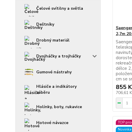
Čelové svítilny a světla
Deštníky
Saenger
2,7m 20
Drobný materiál
Saenger
teleskop
navinut
Dvojháčky a trojháčky
doroste
rekreačn
délce 2,
Gumové nástrahy
položen
cm se s
855 K
Hlásiče a indikátory
záběru
706,61 
Holínky, boty, rukavice
Hotové návazce
TOP pro
Novinka