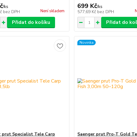
č
699 Kč
/
ks
/
ks
Není skladem
N
Kč
bez DPH
577,69 Kč
bez DPH
Přidat do košíku
Přidat do ko
Novinka
 prut Specialist Tele Carp
Saenger prut Pro-T Gold Tel