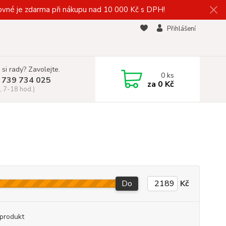
vné je zdarma při nákupu nad 10 000 Kč s DPH!
Přihlášení
 si rady? Zavolejte.
0
ks
 739 734 025
za
0 Kč
, 7-18 hod.)
Do
Kč
produkt