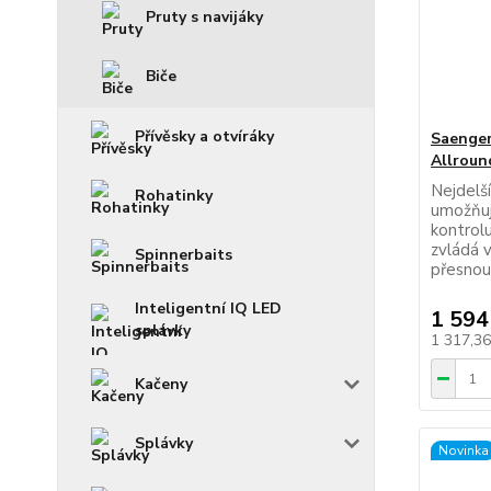
Pruty s navijáky
Biče
Přívěsky a otvíráky
Saenger
Allroun
Nejdelš
Rohatinky
umožňuj
kontrolu
zvládá v
Spinnerbaits
přesnou
Inteligentní IQ LED
1 594
splávky
1 317,3
Kačeny
Splávky
Novinka