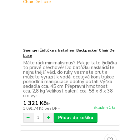
Saenger židlička s batohem Backpacker Chair De
Luxe
Máte rádi minimalismus? Pak je tato židlička
to pravé ořechové! Do batůžku naskládáte
nejnutnější věci, do ruky vezmete prut a
můžete vyrazit k vodě. ocelová konstrukce
pohodlná manipulace odolný potah Výška
sedadla cca. 45 cm Přepravní hmotnost:
cca. 2,8 kg Velikost balení: cca. 58 x 8 x 38
cm vyr...
1 321 Kč
/
ks
Skladem 1 ks
1 091,74 Kč
bez DPH
Přidat do košíku