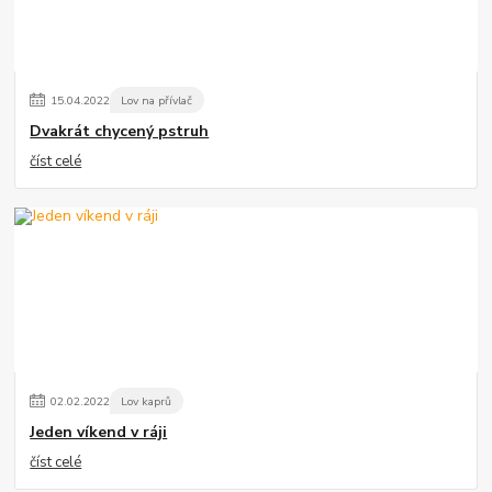
15
.
04
.
2022
Lov na přívlač
Dvakrát chycený pstruh
číst celé
02
.
02
.
2022
Lov kaprů
Jeden víkend v ráji
číst celé