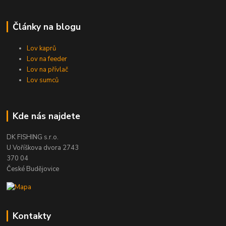
Články na blogu
Lov kaprů
Lov na feeder
Lov na přívlač
Lov sumců
Kde nás najdete
DK FISHING s.r.o.
U Voříškova dvora 2743
370 04
České Budějovice
Kontakty