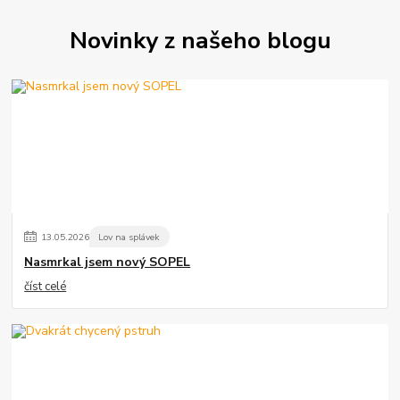
Novinky z našeho blogu
13
.
05
.
2026
Lov na splávek
Nasmrkal jsem nový SOPEL
číst celé