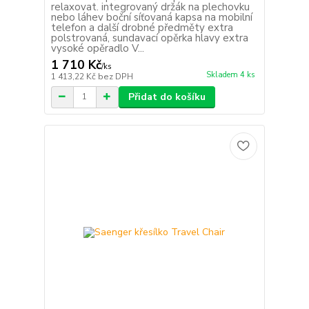
relaxovat. integrovaný držák na plechovku
nebo láhev boční síťovaná kapsa na mobilní
telefon a další drobné předměty extra
polstrovaná, sundavací opěrka hlavy extra
vysoké opěradlo V...
1 710 Kč
/
ks
Skladem 4 ks
1 413,22 Kč
bez DPH
Přidat do košíku