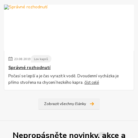
23
.
08
.
2019
Lov kaprů
Správné rozhodnutí
Počasí se lepší a je čas vyrazit k vodě. Dvoudenní vycházka je
přímo stvořena na chycení hezkého kapra.
číst celé
Zobrazit všechny články
Nepropásněte novinky, akce a