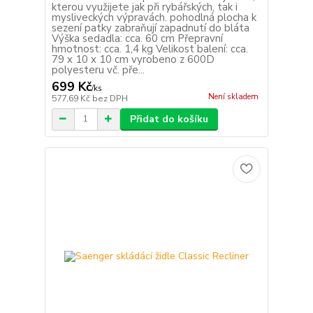
kterou využijete jak při rybářských, tak i
mysliveckých výpravách. pohodlná plocha k
sezení patky zabraňují zapadnutí do bláta
Výška sedadla: cca. 60 cm Přepravní
hmotnost: cca. 1,4 kg Velikost balení: cca.
79 x 10 x 10 cm vyrobeno z 600D
polyesteru vč. pře...
699 Kč
/
ks
Není skladem
577,69 Kč
bez DPH
Přidat do košíku