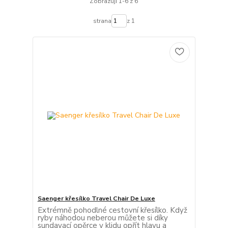
Zobrazuji 1-6 z 6
strana
z 1
Saenger křesílko Travel Chair De Luxe
Extrémně pohodlné cestovní křesílko. Když
ryby náhodou neberou můžete si díky
sundavací opěrce v klidu opřít hlavu a