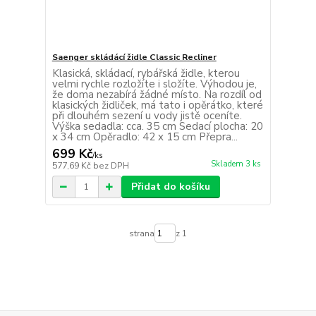
Saenger skládácí židle Classic Recliner
Klasická, skládací, rybářská židle, kterou
velmi rychle rozložíte i složíte. Výhodou je,
že doma nezabírá žádné místo. Na rozdíl od
klasických židliček, má tato i opěrátko, které
při dlouhém sezení u vody jistě oceníte.
Výška sedadla: cca. 35 cm Sedací plocha: 20
x 34 cm Opěradlo: 42 x 15 cm Přepra...
699 Kč
/
ks
Skladem 3 ks
577,69 Kč
bez DPH
Přidat do košíku
strana
z 1