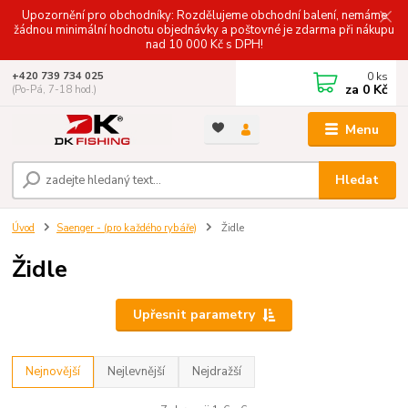
Upozornění pro obchodníky: Rozdělujeme obchodní balení, nemáme
žádnou minimální hodnotu objednávky a poštovné je zdarma při nákupu
nad 10 000 Kč s DPH!
0
ks
+420 739 734 025
za
0 Kč
(Po-Pá, 7-18 hod.)
Menu
Hledat
Úvod
Saenger - (pro každého rybáře)
Židle
Židle
Upřesnit parametry
Nejnovější
Nejlevnější
Nejdražší