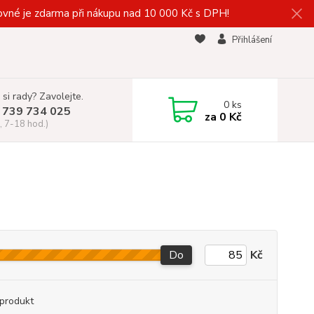
vné je zdarma při nákupu nad 10 000 Kč s DPH!
Přihlášení
 si rady? Zavolejte.
0
ks
 739 734 025
za
0 Kč
, 7-18 hod.)
Do
Kč
produkt