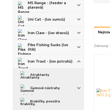
MS Range - (feeder a
plavaná)
Uni Cat - (lov sumců)
Nejnov
Iron Claw - (lov dravců)
Pike Fishing Sucks (lov
Zobrazuji 
štik)
Iron Trout - (lov pstruhů)
Atraktanty
Gumové nástrahy
Krabičky, pouzdra