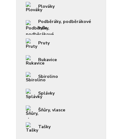
Plováky
Podběráky, podběrákové
tyče
Pruty
Rukavice
Sbirolino
Splávky
Šňůry, vlasce
Tašky