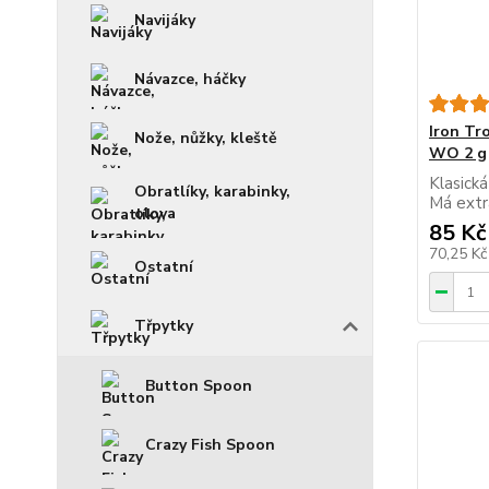
Navijáky
Návazce, háčky
Iron Tr
Nože, nůžky, kleště
WO 2 g
Klasická
Obratlíky, karabinky,
Má extr
olova
85 Kč
70,25 K
Ostatní
Třpytky
Button Spoon
Crazy Fish Spoon