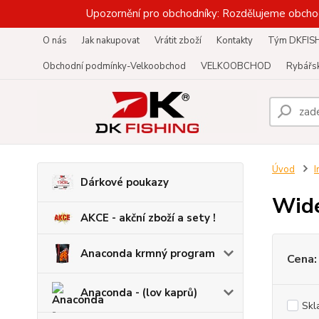
Upozornění pro obchodníky: Rozdělujeme obcho
O nás
Jak nakupovat
Vrátit zboží
Kontakty
Tým DKFIS
Obchodní podmínky-Velkoobchod
VELKOOBCHOD
Rybářsk
Úvod
I
Dárkové poukazy
Wid
AKCE - akční zboží a sety !
Anaconda krmný program
Cena:
Anaconda - (lov kaprů)
Skl