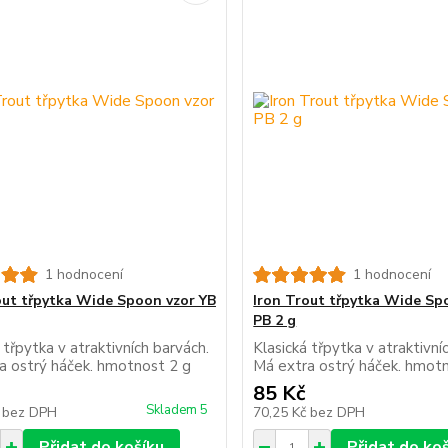
1 hodnocení
1 hodnocení
out třpytka Wide Spoon vzor YB
Iron Trout třpytka Wide Sp
PB 2 g
 třpytka v atraktivních barvách.
Klasická třpytka v atraktivní
a ostrý háček. hmotnost 2 g
Má extra ostrý háček. hmot
85 Kč
Skladem 5
č
bez DPH
70,25 Kč
bez DPH
Přidat do košíku
Přidat do ko