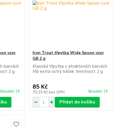
oon vzor
Iron Trout třpytka Wide Spoon vzor
GB 2 g
ch barvách.
Klasická třpytka v atraktivních barvách.
nost 2 g
Má extra ostrý háček. hmotnost 2 g
85 Kč
Skladem 19
Skladem 19
70,25 Kč
bez DPH
šíku
Přidat do košíku