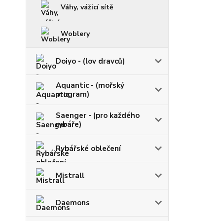
Váhy, vážicí sítě
Woblery
Doiyo - (lov dravců)
Aquantic - (mořský
program)
Saenger - (pro každého
rybáře)
Rybářské oblečení
Mistrall
Daemons