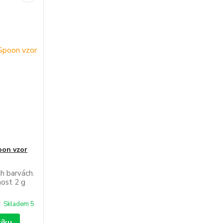
oon vzor
ch barvách.
nost 2 g
Skladem 5
šíku