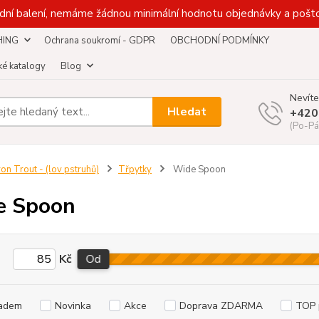
dní balení, nemáme žádnou minimální hodnotu objednávky a pošto
HING
Ochrana soukromí - GDPR
OBCHODNÍ PODMÍNKY
é katalogy
Blog
Nevíte
Hledat
+420
(Po-Pá
ron Trout - (lov pstruhů)
Třpytky
Wide Spoon
e Spoon
Kč
Od
adem
Novinka
Akce
Doprava ZDARMA
TOP 