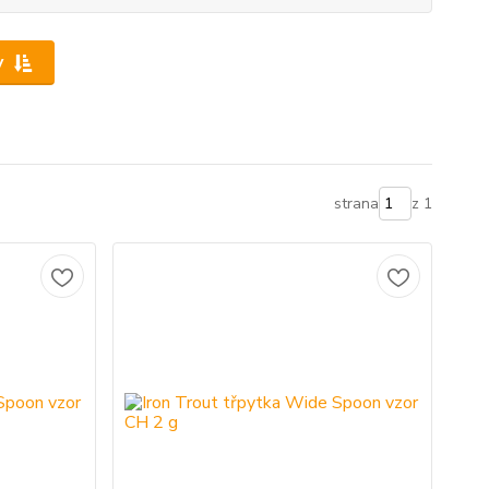
y
strana
z 1