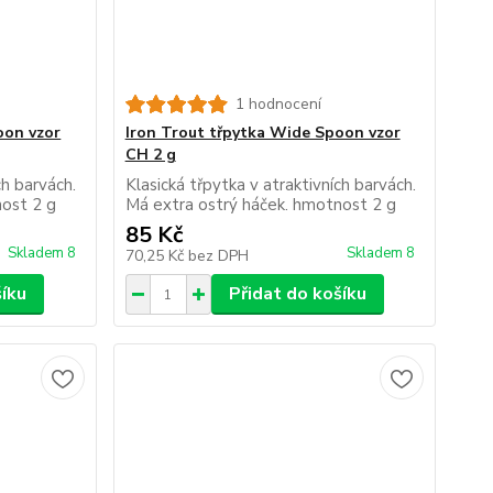
1 hodnocení
oon vzor
Iron Trout třpytka Wide Spoon vzor
CH 2 g
ch barvách.
Klasická třpytka v atraktivních barvách.
nost 2 g
Má extra ostrý háček. hmotnost 2 g
85 Kč
Skladem 8
Skladem 8
70,25 Kč
bez DPH
šíku
Přidat do košíku