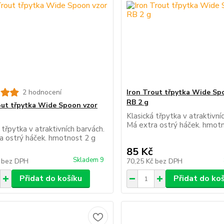
2 hodnocení
Iron Trout třpytka Wide Sp
RB 2 g
out třpytka Wide Spoon vzor
Klasická třpytka v atraktivní
Má extra ostrý háček. hmot
 třpytka v atraktivních barvách.
a ostrý háček. hmotnost 2 g
85 Kč
Skladem 9
č
bez DPH
70,25 Kč
bez DPH
Přidat do košíku
Přidat do ko