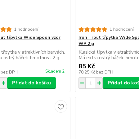
1 hodnocení
1 hodnocení
out třpytka Wide Spoon vzor
Iron Trout třpytka Wide Sp
WP 2 g
 třpytka v atraktivních barvách.
Klasická třpytka v atraktivní
a ostrý háček. hmotnost 2 g
Má extra ostrý háček. hmot
85 Kč
Skladem 2
č
bez DPH
70,25 Kč
bez DPH
Přidat do košíku
Přidat do ko