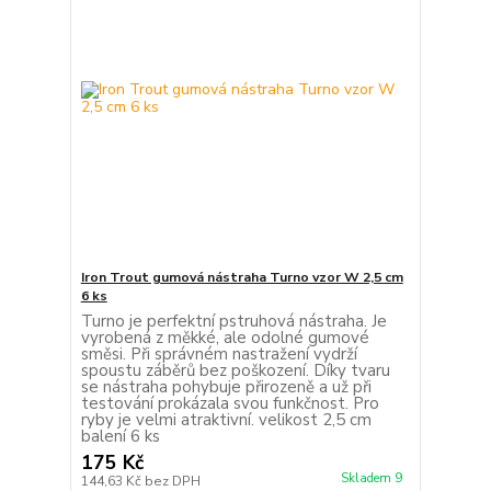
Iron Trout gumová nástraha Turno vzor W 2,5 cm
6 ks
Turno je perfektní pstruhová nástraha. Je
vyrobená z měkké, ale odolné gumové
směsi. Při správném nastražení vydrží
spoustu záběrů bez poškození. Díky tvaru
se nástraha pohybuje přirozeně a už při
testování prokázala svou funkčnost. Pro
ryby je velmi atraktivní. velikost 2,5 cm
balení 6 ks
175 Kč
Skladem 9
144,63 Kč
bez DPH