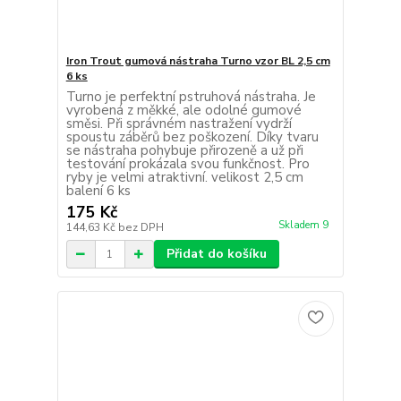
Iron Trout gumová nástraha Turno vzor BL 2,5 cm
6 ks
Turno je perfektní pstruhová nástraha. Je
vyrobená z měkké, ale odolné gumové
směsi. Při správném nastražení vydrží
spoustu záběrů bez poškození. Díky tvaru
se nástraha pohybuje přirozeně a už při
testování prokázala svou funkčnost. Pro
ryby je velmi atraktivní. velikost 2,5 cm
balení 6 ks
175 Kč
Skladem 9
144,63 Kč
bez DPH
Přidat do košíku