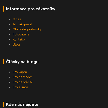
Informace pro zákazníky
O nás
Jak nakupovat
Obchodní podmínky
Fotogalerie
Kontakty
Blog
Články na blogu
Lov kaprů
Lov na feeder
Lov na přívlač
Lov sumců
Kde nás najdete