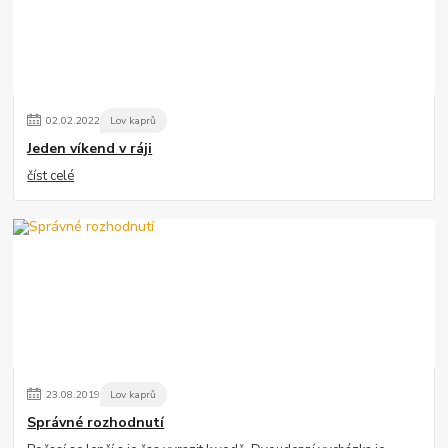
02
.
02
.
2022
Lov kaprů
Jeden víkend v ráji
číst celé
23
.
08
.
2019
Lov kaprů
Správné rozhodnutí