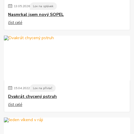
13
.
05
.
2026
Lov na splávek
Nasmrkal jsem nový SOPEL
číst celé
15
.
04
.
2022
Lov na přívlač
Dvakrát chycený pstruh
číst celé