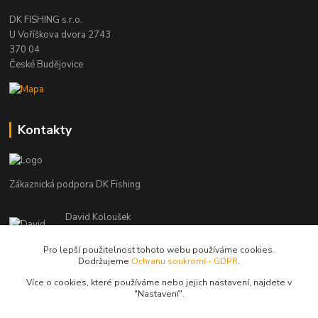
DK FISHING s.r.o.
U Voříškova dvora 2743
370 04
České Budějovice
Kontakty
Zákaznická podpora DK Fishing
David Koloušek
+420 739 734 025
(Po-Pá, 7-18 hod.)
Pro lepší použitelnost tohoto webu používáme cookies.
Dodržujeme
Ochranu soukromí - GDPR
.
david@dkfishing.cz
Více o cookies, které používáme nebo jejich nastavení, najdete v
"N
astavení"
.