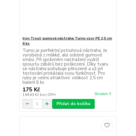
Iron Trout gumová nástraha Turno vzor PE 2,5 cm
6 ks
Turno je perfektní pstruhová nástraha. Je
vyrobená z měkké, ale odolné gumové
směsi. Při správném nastražení vydrží
spoustu záběrů bez poškození. Díky tvaru
se nástraha pohybuje přirozeně a už při
testování prokázala svou funkčnost. Pro
ryby je velmi atraktivní. velikost 2,5 cm
balení 6 ks
175 Kč
Skladem 5
144,63 Kč
bez DPH
Přidat do košíku