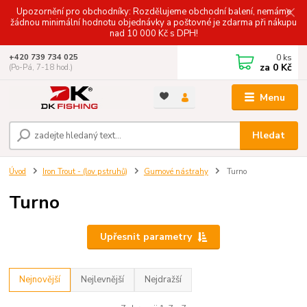
Upozornění pro obchodníky: Rozdělujeme obchodní balení, nemáme
žádnou minimální hodnotu objednávky a poštovné je zdarma při nákupu
nad 10 000 Kč s DPH!
0
ks
+420 739 734 025
za
0 Kč
(Po-Pá, 7-18 hod.)
Menu
Hledat
Úvod
Iron Trout - (lov pstruhů)
Gumové nástrahy
Turno
Turno
Upřesnit parametry
Nejnovější
Nejlevnější
Nejdražší