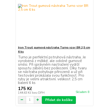
Iron Trout gumová nástraha Turno vzor BR 2,5 cm
6 ks
Turno je perfektní pstruhová nástraha. Je
vyrobená z měkké, ale odolné gumové
směsi. Při správném nastražení vydrží
spoustu záběrů bez poškození. Díky tvaru
se nástraha pohybuje přirozeně a už při
testování prokázala svou funkčnost. Pro
ryby je velmi atraktivní. velikost 2,5 cm
balení 6 ks
175 Kč
Skladem 8
144,63 Kč
bez DPH
Přidat do košíku