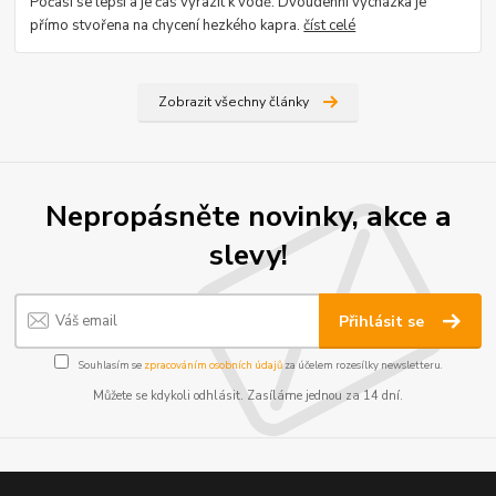
Počasí se lepší a je čas vyrazit k vodě. Dvoudenní vycházka je
přímo stvořena na chycení hezkého kapra.
číst celé
Zobrazit všechny články
Nepropásněte novinky, akce a
slevy!
Přihlásit se
Souhlasím se
zpracováním osobních údajů
za účelem rozesílky newsletteru.
Můžete se kdykoli odhlásit. Zasíláme jednou za 14 dní.