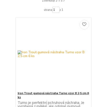
Zobrazuji 1-7 z 7
strana
z 1
Iron Trout gumová nástraha Turno vzor B 2,5 cm 6
ks
Turno je perfektní pstruhová nástraha. Je
vyrobená z měkké, ale odolné gumové