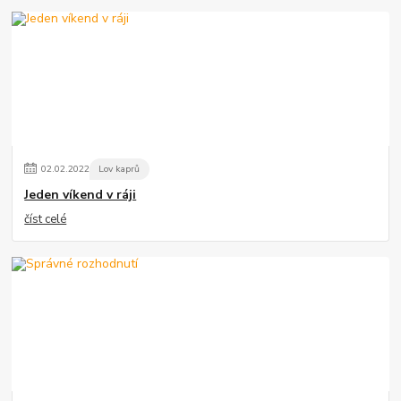
02
.
02
.
2022
Lov kaprů
Jeden víkend v ráji
číst celé