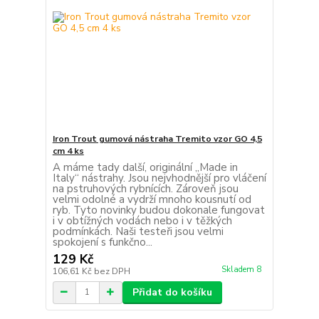
Iron Trout gumová nástraha Tremito vzor GO 4,5
cm 4 ks
A máme tady další, originální „Made in
Italy“ nástrahy. Jsou nejvhodnější pro vláčení
na pstruhových rybnících. Zároveň jsou
velmi odolné a vydrží mnoho kousnutí od
ryb. Tyto novinky budou dokonale fungovat
i v obtížných vodách nebo i v těžkých
podmínkách. Naši testeři jsou velmi
spokojení s funkčno...
129 Kč
Skladem 8
106,61 Kč
bez DPH
Přidat do košíku