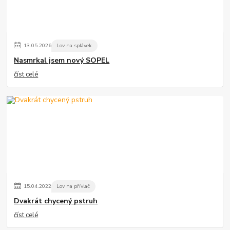
13
.
05
.
2026
Lov na splávek
Nasmrkal jsem nový SOPEL
číst celé
15
.
04
.
2022
Lov na přívlač
Dvakrát chycený pstruh
číst celé