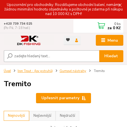
Upozornění pro obchodníky: Rozdělujeme obchodní balení, nemáme
žádnou minimální hodnotu objednávky a poštovné je zdarma při nákupu
nad 10 000 Kč s DPH!
0
ks
+420 739 734 025
za
0 Kč
(Po-Pá, 7-18 hod.)
Menu
Hledat
Úvod
Iron Trout - (lov pstruhů)
Gumové nástrahy
Tremito
Tremito
Upřesnit parametry
Nejnovější
Nejlevnější
Nejdražší