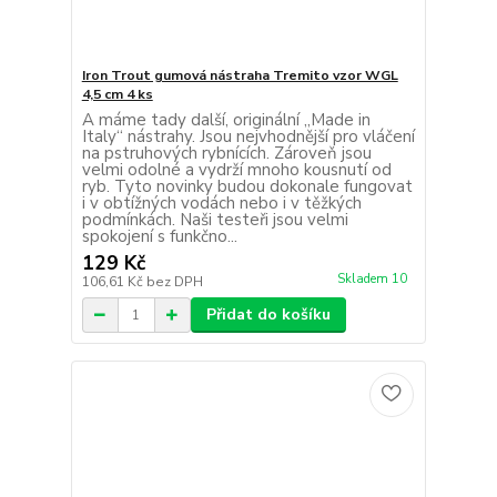
Iron Trout gumová nástraha Tremito vzor WGL
4,5 cm 4 ks
A máme tady další, originální „Made in
Italy“ nástrahy. Jsou nejvhodnější pro vláčení
na pstruhových rybnících. Zároveň jsou
velmi odolné a vydrží mnoho kousnutí od
ryb. Tyto novinky budou dokonale fungovat
i v obtížných vodách nebo i v těžkých
podmínkách. Naši testeři jsou velmi
spokojení s funkčno...
129 Kč
Skladem 10
106,61 Kč
bez DPH
Přidat do košíku