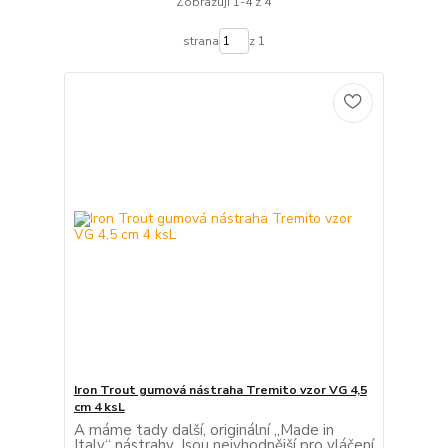
Zobrazuji 1-4 z 4
strana
z 1
Iron Trout gumová nástraha Tremito vzor VG 4,5
cm 4 ksL
A máme tady další, originální „Made in
Italy“ nástrahy. Jsou nejvhodnější pro vláčení