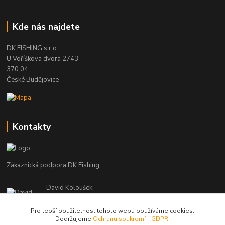
Kde nás najdete
DK FISHING s.r.o.
U Voříškova dvora 2743
370 04
České Budějovice
Kontakty
Zákaznická podpora DK Fishing
David Koloušek
+420 739 734 025
(Po-Pá, 7-18 hod.)
Pro lepší použitelnost tohoto webu používáme cookies.
Dodržujeme
Ochranu soukromí - GDPR
.