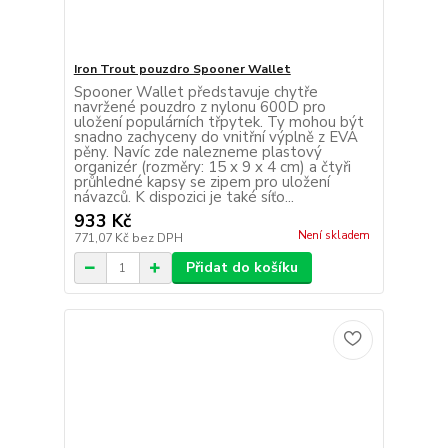
Iron Trout pouzdro Spooner Wallet
Spooner Wallet představuje chytře
navržené pouzdro z nylonu 600D pro
uložení populárních třpytek. Ty mohou být
snadno zachyceny do vnitřní výplně z EVA
pěny. Navíc zde nalezneme plastový
organizér (rozměry: 15 x 9 x 4 cm) a čtyři
průhledné kapsy se zipem pro uložení
návazců. K dispozici je také síťo...
933 Kč
Není skladem
771,07 Kč
bez DPH
Přidat do košíku