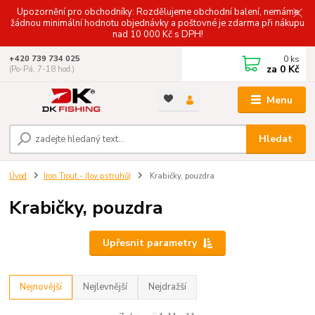
Upozornění pro obchodníky: Rozdělujeme obchodní balení, nemáme
žádnou minimální hodnotu objednávky a poštovné je zdarma při nákupu
nad 10 000 Kč s DPH!
0
ks
+420 739 734 025
za
0 Kč
(Po-Pá, 7-18 hod.)
Menu
Hledat
Úvod
Iron Trout - (lov pstruhů)
Krabičky, pouzdra
Krabičky, pouzdra
Upřesnit parametry
Nejnovější
Nejlevnější
Nejdražší