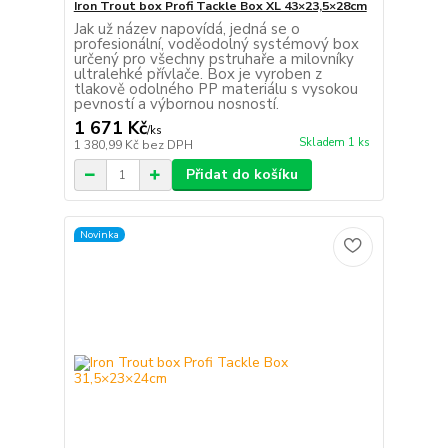
Iron Trout box Profi Tackle Box XL 43×23,5×28cm
Jak už název napovídá, jedná se o
profesionální, voděodolný systémový box
určený pro všechny pstruhaře a milovníky
ultralehké přívlače. Box je vyroben z
tlakově odolného PP materiálu s vysokou
pevností a výbornou nosností.
1 671 Kč
/
ks
Skladem 1 ks
1 380,99 Kč
bez DPH
Přidat do košíku
Novinka