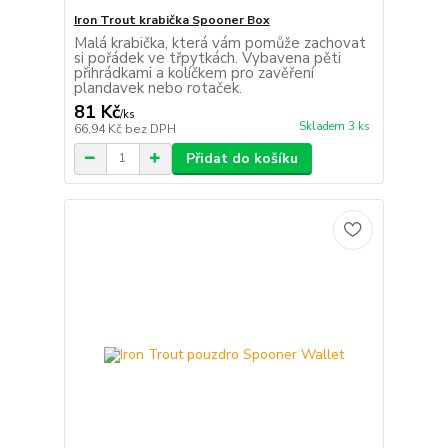
Iron Trout krabička Spooner Box
Malá krabička, která vám pomůže zachovat
si pořádek ve třpytkách. Vybavena pěti
přihrádkami a kolíčkem pro zavěření
plandavek nebo rotaček.
81 Kč
/
ks
Skladem 3 ks
66,94 Kč
bez DPH
Přidat do košíku