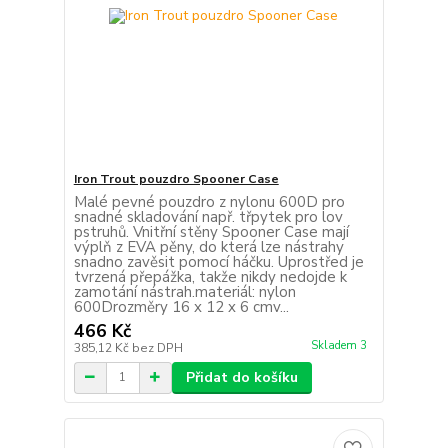
Iron Trout pouzdro Spooner Case
Malé pevné pouzdro z nylonu 600D pro
snadné skladování např. třpytek pro lov
pstruhů. Vnitřní stěny Spooner Case mají
výplň z EVA pěny, do která lze nástrahy
snadno zavěsit pomocí háčku. Uprostřed je
tvrzená přepážka, takže nikdy nedojde k
zamotání nástrah.materiál: nylon
600Drozměry 16 x 12 x 6 cmv...
466 Kč
Skladem 3
385,12 Kč
bez DPH
Přidat do košíku