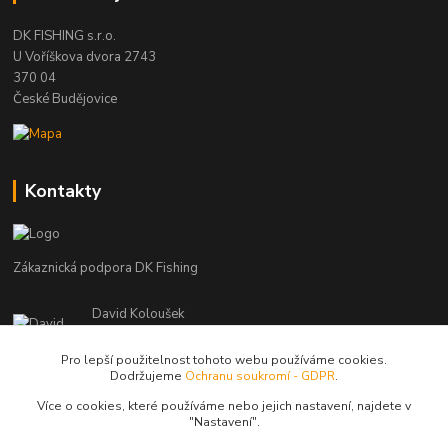
DK FISHING s.r.o.
U Voříškova dvora 2743
370 04
České Budějovice
Kontakty
Zákaznická podpora DK Fishing
David Koloušek
+420 739 734 025
(Po-Pá, 7-18 hod.)
Pro lepší použitelnost tohoto webu používáme cookies.
Dodržujeme
Ochranu soukromí - GDPR
.
david@dkfishing.cz
Více o cookies, které používáme nebo jejich nastavení, najdete v
"N
astavení"
.