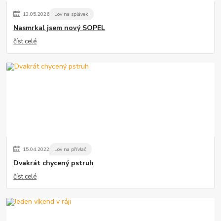
13
.
05
.
2026
Lov na splávek
Nasmrkal jsem nový SOPEL
číst celé
15
.
04
.
2022
Lov na přívlač
Dvakrát chycený pstruh
číst celé