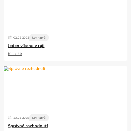
02
.
02
.
2022
Lov kaprů
Jeden víkend v ráji
číst celé
23
.
08
.
2019
Lov kaprů
Správné rozhodnutí