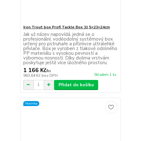
Iron Trout box Profi Tackle Box 31,5×23×24cm
Jak už název napovídá, jedná se o
profesionální, voděodolný systémový box
určený pro pstruhaře a příznivce ultralehké
přívlače. Box je vyroben z tlakově odolného
PP materiálu s vysokou pevností a
výbornou nosností. Díky dvěma vrstvám
poskytuje ještě více úložného prostoru.
1 166 Kč
/
ks
Skladem 1 ks
963,64 Kč
bez DPH
Přidat do košíku
Novinka