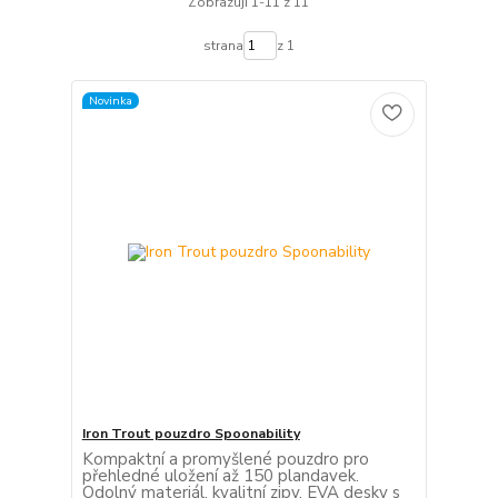
Zobrazuji 1-11 z 11
strana
z 1
Novinka
Iron Trout pouzdro Spoonability
Kompaktní a promyšlené pouzdro pro
přehledné uložení až 150 plandavek.
Odolný materiál, kvalitní zipy, EVA desky s