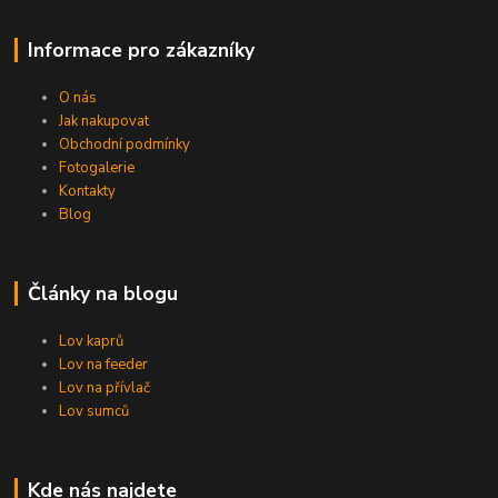
Informace pro zákazníky
O nás
Jak nakupovat
Obchodní podmínky
Fotogalerie
Kontakty
Blog
Články na blogu
Lov kaprů
Lov na feeder
Lov na přívlač
Lov sumců
Kde nás najdete