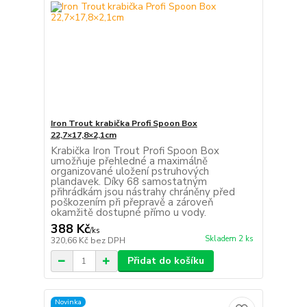
Iron Trout krabička Profi Spoon Box
22,7×17,8×2,1cm
Krabička Iron Trout Profi Spoon Box
umožňuje přehledné a maximálně
organizované uložení pstruhových
plandavek. Díky 68 samostatným
přihrádkám jsou nástrahy chráněny před
poškozením při přepravě a zároveň
okamžitě dostupné přímo u vody.
388 Kč
/
ks
Skladem 2 ks
320,66 Kč
bez DPH
Přidat do košíku
Novinka