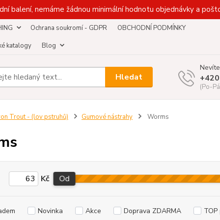
dní balení, nemáme žádnou minimální hodnotu objednávky a pošto
HING
Ochrana soukromí - GDPR
OBCHODNÍ PODMÍNKY
é katalogy
Blog
Nevíte
Hledat
+420
(Po-Pá
ron Trout - (lov pstruhů)
Gumové nástrahy
Worms
ms
Kč
Od
adem
Novinka
Akce
Doprava ZDARMA
TOP 