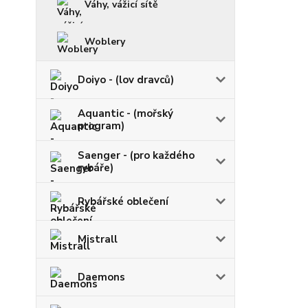
Váhy, vážicí sítě
Woblery
Doiyo - (lov dravců)
Aquantic - (mořský
program)
Saenger - (pro každého
rybáře)
Rybářské oblečení
Mistrall
Daemons