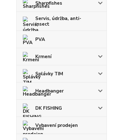
Sharpfishes
Servis, údržba, anti-
insect
PVA
Krmení
Splávky TIM
Headbanger
DK FISHING
Vybavení prodejen