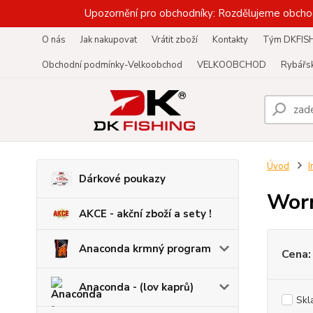
Upozornění pro obchodníky: Rozdělujeme obcho
O nás
Jak nakupovat
Vrátit zboží
Kontakty
Tým DKFIS
Obchodní podmínky-Velkoobchod
VELKOOBCHOD
Rybářsk
Úvod
I
Dárkové poukazy
Wor
AKCE - akční zboží a sety !
Anaconda krmný program
Cena:
Anaconda - (lov kaprů)
Skl