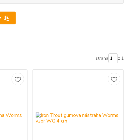
y
strana
z 1