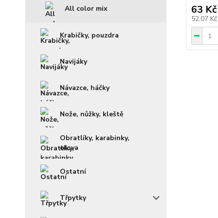
63 Kč
All color mix
52,07 K
Krabičky, pouzdra
Navijáky
Návazce, háčky
Nože, nůžky, kleště
Obratlíky, karabinky,
olova
Ostatní
Třpytky