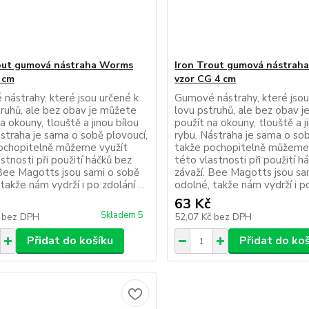
out gumová nástraha Worms
Iron Trout gumová nástrah
4 cm
vzor CG 4 cm
nástrahy, které jsou určené k
Gumové nástrahy, které jsou
truhů, ale bez obav je můžete
lovu pstruhů, ale bez obav 
a okouny, tlouště a jinou bílou
použít na okouny, tlouště a j
ástraha je sama o sobě plovoucí,
rybu. Nástraha je sama o sob
ochopitelně můžeme využít
takže pochopitelně můžeme
stnosti při použití háčků bez
této vlastnosti při použití h
 Bee Magotts jsou sami o sobě
závaží. Bee Magotts jsou sa
takže nám vydrží i po zdolání ...
odolné, takže nám vydrží i po 
63 Kč
Skladem 5
č
bez DPH
52,07 Kč
bez DPH
Přidat do košíku
Přidat do ko