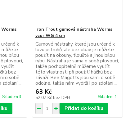
a Worms
Iron Trout gumová nástraha Worms
vzor WG 4 cm
 určené k
Gumové nástrahy, které jsou určené k
je můžete
lovu pstruhů, ale bez obav je můžete
inou bílou
použít na okouny, tlouště a jinou bílou
ě plovoucí,
rybu. Nástraha je sama o sobě plovoucí,
 využít
takže pochopitelně můžeme využít
áčků bez
této vlastnosti při použití háčků bez
mi o sobě
závaží. Bee Magotts jsou sami o sobě
zdolání ...
odolné, takže nám vydrží i po zdolání ...
63 Kč
Skladem 3
Skladem 1
52,07 Kč
bez DPH
šíku
Přidat do košíku