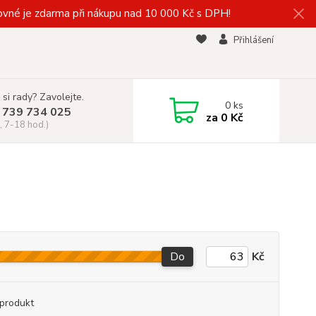
vné je zdarma při nákupu nad 10 000 Kč s DPH!
Přihlášení
 si rady? Zavolejte.
0
ks
 739 734 025
za
0 Kč
, 7-18 hod.)
Do
Kč
produkt