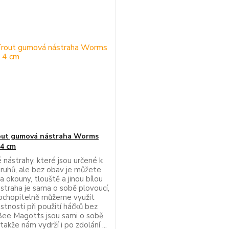
out gumová nástraha Worms
 4 cm
nástrahy, které jsou určené k
truhů, ale bez obav je můžete
a okouny, tlouště a jinou bílou
ástraha je sama o sobě plovoucí,
ochopitelně můžeme využít
stnosti při použití háčků bez
 Bee Magotts jsou sami o sobě
takže nám vydrží i po zdolání ...