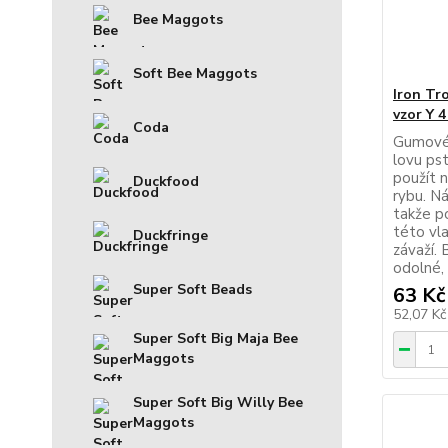
Bee Maggots
Soft Bee Maggots
Iron Tr
vzor Y 
Coda
Gumové 
lovu ps
použít n
Duckfood
rybu. N
takže p
této vla
Duckfringe
závaží.
odolné, 
Super Soft Beads
63 Kč
52,07 K
Super Soft Big Maja Bee
Maggots
Super Soft Big Willy Bee
Maggots