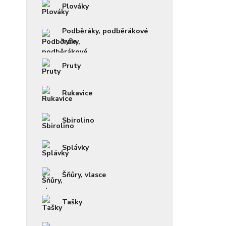
Plováky
Podběráky, podběrákové
tyče
Pruty
Rukavice
Sbirolino
Splávky
Šňůry, vlasce
Tašky