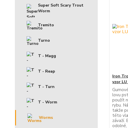
Super Soft Scary Trout
Worm
Tremito
Turno
T - Magg
T - Reap
Iron Tr
vzor LU
T - Turn
Gumové 
lovu ps
použít n
T - Worm
rybu. N
takže p
této vla
Worms
závaží.
odolné, 