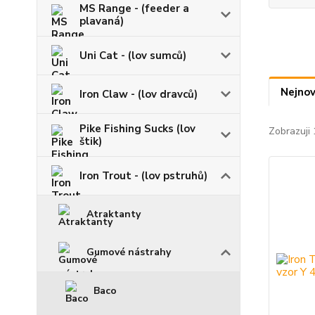
MS Range - (feeder a
plavaná)
Uni Cat - (lov sumců)
Nejnov
Iron Claw - (lov dravců)
Pike Fishing Sucks (lov
Zobrazuji 
štik)
Iron Trout - (lov pstruhů)
Atraktanty
Gumové nástrahy
Baco