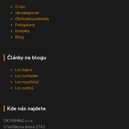
O nás
Jak nakupovat
Obchodní podmínky
Fotogalerie
Kontakty
Blog
Články na blogu
Lov kaprů
Lov na feeder
Lov na přívlač
Lov sumců
Kde nás najdete
DK FISHING s.r.o.
U Voříškova dvora 2743