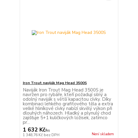
Iron Trout naviják Mag Head 3500S
Naviják Iron Trout Mag Head 3500S je
navržen pro rybáře, kteří požadují silný a
odolný naviják s větší kapacitou cívky. Díky
kombinaci lehkého grafitového těla a extra
velké hliníkové cívky nabízí skvělý výkon při
dlouhých náhozech. Hladký a plynulý chod
zajišťuje 5+1 kuličkových ložisek, zatímco
pr...
1 632 Kč
/
ks
Není skladem
1 348,76 Kč
bez DPH