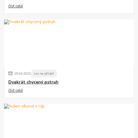
číst celé
15
.
04
.
2022
Lov na přívlač
Dvakrát chycený pstruh
číst celé