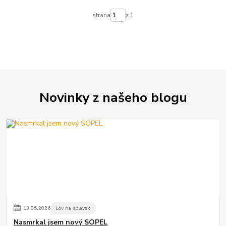
strana
z 1
Novinky z našeho blogu
13
.
05
.
2026
Lov na splávek
Nasmrkal jsem nový SOPEL