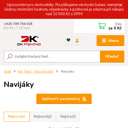
Upozornění pro obchodníky: Rozdělujeme obchodní balení, nemáme
žádnou minimální hodnotu objednávky a poštovné je zdarma při nákupu
nad 10 000 Kč s DPH!
0
ks
+420 739 734 025
za
0 Kč
(Po-Pá, 7-18 hod.)
Menu
Hledat
Úvod
Iron Trout - (lov pstruhů)
Navijáky
Navijáky
Upřesnit parametry
Nejnovější
Nejlevnější
Nejdražší