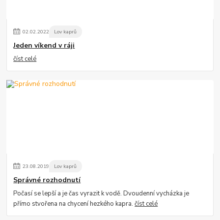
02
.
02
.
2022
Lov kaprů
Jeden víkend v ráji
číst celé
23
.
08
.
2019
Lov kaprů
Správné rozhodnutí
Počasí se lepší a je čas vyrazit k vodě. Dvoudenní vycházka je
přímo stvořena na chycení hezkého kapra.
číst celé