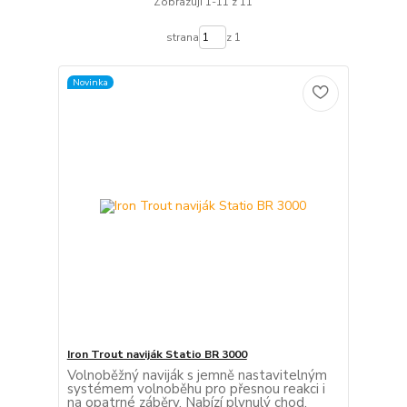
Zobrazuji 1-11 z 11
strana
z 1
Novinka
Iron Trout naviják Statio BR 3000
Volnoběžný naviják s jemně nastavitelným
systémem volnoběhu pro přesnou reakci i
na opatrné záběry. Nabízí plynulý chod,