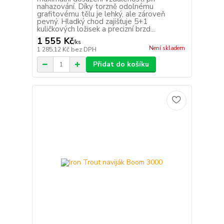
nahazování. Díky torzně odolnému
grafitovému tělu je lehký, ale zároveň
pevný. Hladký chod zajišťuje 5+1
kuličkových ložisek a precizní brzd...
1 555 Kč
/
ks
Není skladem
1 285,12 Kč
bez DPH
Přidat do košíku