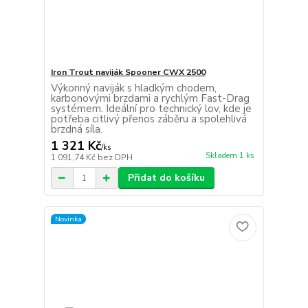
Iron Trout naviják Spooner CWX 2500
Výkonný naviják s hladkým chodem,
karbonovými brzdami a rychlým Fast-Drag
systémem. Ideální pro technický lov, kde je
potřeba citlivý přenos záběru a spolehlivá
brzdná síla.
1 321 Kč
/
ks
Skladem 1 ks
1 091,74 Kč
bez DPH
Přidat do košíku
Novinka