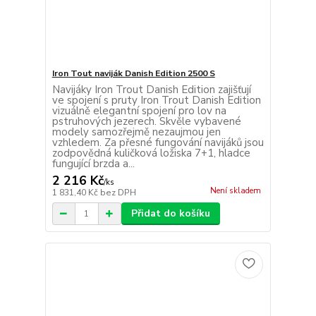
Iron Tout naviják Danish Edition 2500 S
Navijáky Iron Trout Danish Edition zajišťují
ve spojení s pruty Iron Trout Danish Edition
vizuálně elegantní spojení pro lov na
pstruhových jezerech. Skvěle vybavené
modely samozřejmě nezaujmou jen
vzhledem. Za přesné fungování navijáků jsou
zodpovědná kuličková ložiska 7+1, hladce
fungující brzda a...
2 216 Kč
/
ks
Není skladem
1 831,40 Kč
bez DPH
Přidat do košíku