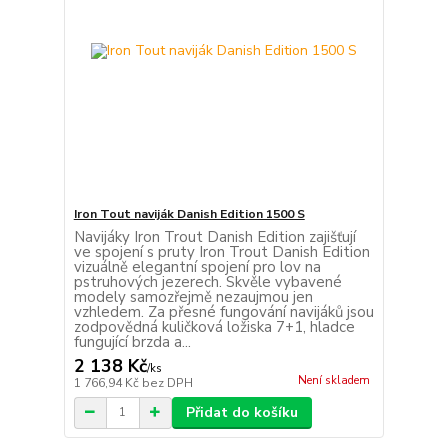
Iron Tout naviják Danish Edition 1500 S
Navijáky Iron Trout Danish Edition zajišťují
ve spojení s pruty Iron Trout Danish Edition
vizuálně elegantní spojení pro lov na
pstruhových jezerech. Skvěle vybavené
modely samozřejmě nezaujmou jen
vzhledem. Za přesné fungování navijáků jsou
zodpovědná kuličková ložiska 7+1, hladce
fungující brzda a...
2 138 Kč
/
ks
Není skladem
1 766,94 Kč
bez DPH
Přidat do košíku