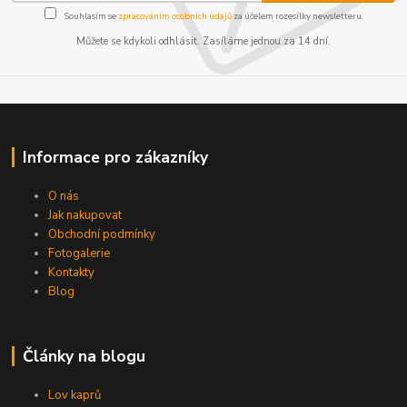
Souhlasím se
zpracováním osobních údajů
za účelem rozesílky newsletteru.
Můžete se kdykoli odhlásit. Zasíláme jednou za 14 dní.
Informace pro zákazníky
O nás
Jak nakupovat
Obchodní podmínky
Fotogalerie
Kontakty
Blog
Články na blogu
Lov kaprů