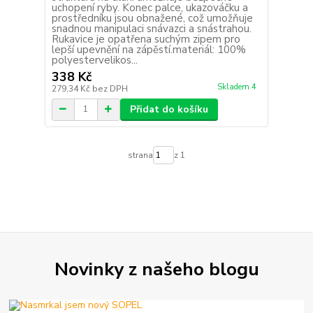
uchopení ryby. Konec palce, ukazováčku a
prostředníku jsou obnažené, což umožňuje
snadnou manipulaci snávazci a snástrahou.
Rukavice je opatřena suchým zipem pro
lepší upevnění na zápěstí.materiál: 100%
polyestervelikos...
338 Kč
Skladem 4
279,34 Kč
bez DPH
Přidat do košíku
strana
z 1
Novinky z našeho blogu