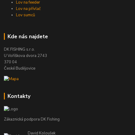
Lov na feeder
Lov na přívlač
Lov sumců
Kde nás najdete
DK FISHING s.r.o.
U Voříškova dvora 2743
370 04
České Budějovice
Kontakty
Zákaznická podpora DK Fishing
David Koloušek