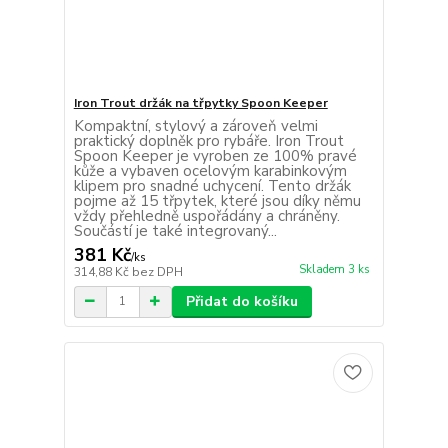
Iron Trout držák na třpytky Spoon Keeper
Kompaktní, stylový a zároveň velmi
praktický doplněk pro rybáře. Iron Trout
Spoon Keeper je vyroben ze 100% pravé
kůže a vybaven ocelovým karabinkovým
klipem pro snadné uchycení. Tento držák
pojme až 15 třpytek, které jsou díky němu
vždy přehledně uspořádány a chráněny.
Součástí je také integrovaný...
381 Kč
/
ks
Skladem 3 ks
314,88 Kč
bez DPH
Přidat do košíku