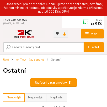
Upozornění pro obchodníky: Rozdělujeme obchodní balení, nemáme
žádnou minimální hodnotu objednávky a poštovné je zdarma při nákupu
nad 10 000 Kč s DPH!
0
ks
+420 739 734 025
za
0 Kč
(Po-Pá, 7-18 hod.)
Menu
Hledat
Úvod
Iron Trout - (lov pstruhů)
Ostatní
Ostatní
Upřesnit parametry
Nejnovější
Nejlevnější
Nejdražší