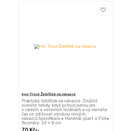
Iron Trout Žebříček na návazce
Praktický žebříček na návazce. Zvláště
oceníte tehdy, když pstruzi berou jen
v ranních a večerních hodinách a vy nemáte
čas se zdržovat výrobou nových
návazců.Specifikace:• Materiál: plast a EVA•
Rozměry: 19 × 8 cm
70 Kč
/
ks