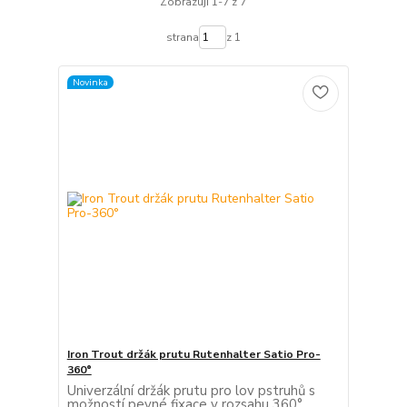
Zobrazuji 1-7 z 7
strana
z 1
Novinka
Iron Trout držák prutu Rutenhalter Satio Pro-
360°
Univerzální držák prutu pro lov pstruhů s
možností pevné fixace v rozsahu 360°.