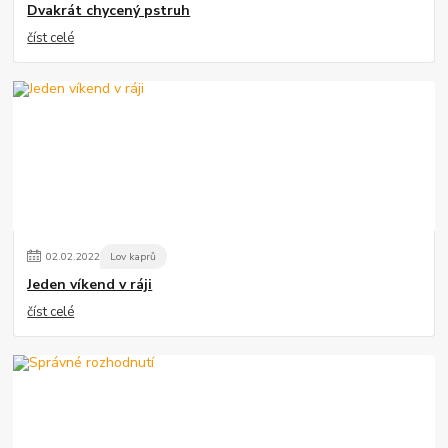
Dvakrát chycený pstruh
číst celé
02
.
02
.
2022
Lov kaprů
Jeden víkend v ráji
číst celé