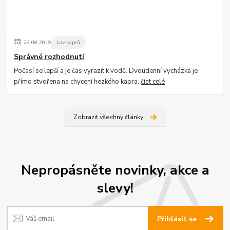
23
.
08
.
2019
Lov kaprů
Správné rozhodnutí
Počasí se lepší a je čas vyrazit k vodě. Dvoudenní vycházka je
přímo stvořena na chycení hezkého kapra.
číst celé
Zobrazit všechny články
Nepropásněte novinky, akce a
slevy!
Přihlásit se