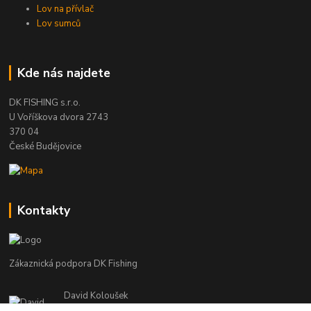
Lov na přívlač
Lov sumců
Kde nás najdete
DK FISHING s.r.o.
U Voříškova dvora 2743
370 04
České Budějovice
Kontakty
Zákaznická podpora DK Fishing
David Koloušek
+420 739 734 025