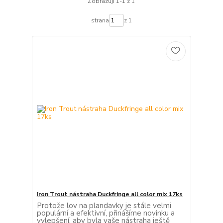
Zobrazuji 1-1 z 1
strana
z 1
Iron Trout nástraha Duckfringe all color mix 17ks
Protože lov na plandavky je stále velmi
populární a efektivní, přinášíme novinku a
vylepšení, aby byla vaše nástraha ještě