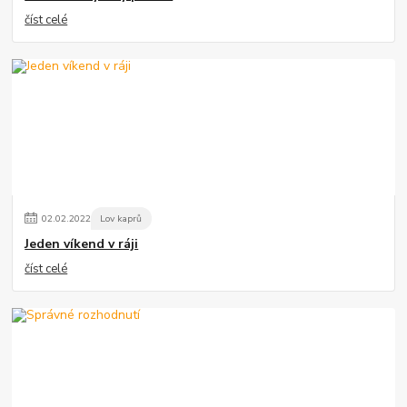
číst celé
02
.
02
.
2022
Lov kaprů
Jeden víkend v ráji
číst celé