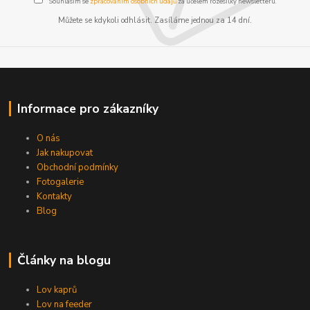
Souhlasím se
zpracováním osobních údajů
za účelem rozesílky newsletteru.
Můžete se kdykoli odhlásit. Zasíláme jednou za 14 dní.
Informace pro zákazníky
O nás
Jak nakupovat
Obchodní podmínky
Fotogalerie
Kontakty
Blog
Články na blogu
Lov kaprů
Lov na feeder