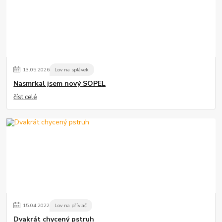
13
.
05
.
2026
Lov na splávek
Nasmrkal jsem nový SOPEL
číst celé
15
.
04
.
2022
Lov na přívlač
Dvakrát chycený pstruh