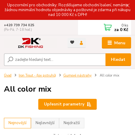
Upozornění pro obchodníky: Rozdělujeme obchodní balení, nemáme
žádnou minimální hodnotu objednávky a poštovné je zdarma při nákupu
nad 10 000 Kč s DPH!
0
ks
+420 739 734 025
za
0 Kč
(Po-Pá, 7-18 hod.)
Menu
Hledat
Úvod
Iron Trout - (lov pstruhů)
Gumové nástrahy
All color mix
All color mix
Upřesnit parametry
Nejnovější
Nejlevnější
Nejdražší