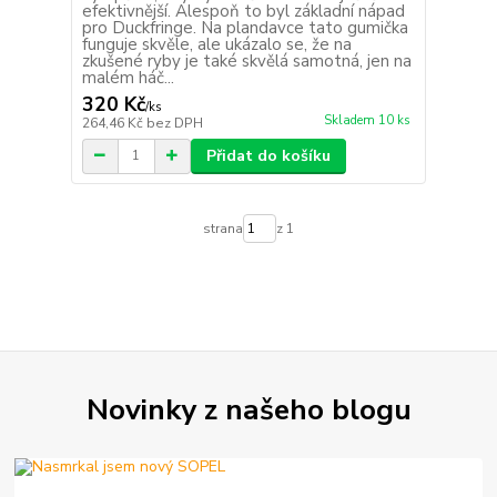
efektivnější. Alespoň to byl základní nápad
pro Duckfringe. Na plandavce tato gumička
funguje skvěle, ale ukázalo se, že na
zkušené ryby je také skvělá samotná, jen na
malém háč...
320 Kč
/
ks
Skladem 10 ks
264,46 Kč
bez DPH
Přidat do košíku
strana
z 1
Novinky z našeho blogu