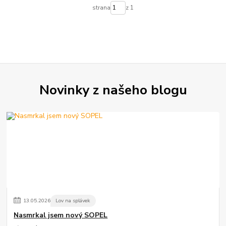
strana
z 1
Novinky z našeho blogu
13
.
05
.
2026
Lov na splávek
Nasmrkal jsem nový SOPEL