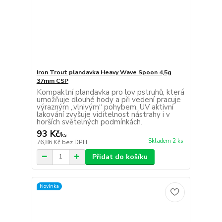
Iron Trout plandavka Heavy Wave Spoon 4,5g
37mm CSP
Kompaktní plandavka pro lov pstruhů, která
umožňuje dlouhé hody a při vedení pracuje
výrazným „vlnivým“ pohybem. UV aktivní
lakování zvyšuje viditelnost nástrahy i v
horších světelných podmínkách.
93 Kč
/
ks
Skladem 2 ks
76,86 Kč
bez DPH
Přidat do košíku
Novinka