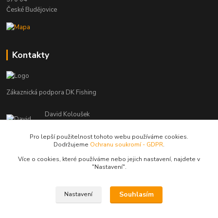
České Budějovice
Kontakty
Zákaznická podpora DK Fishing
David Koloušek
+420 739 734 025
(Po-Pá, 7-18 hod.)
Pro lepší použitelnost tohoto webu používáme cookies.
Dodržujeme
Ochranu soukromí - GDPR
.
david@dkfishing.cz
Více o cookies, které používáme nebo jejich nastavení, najdete v
"N
astavení"
.
Souhlasím
Nastavení