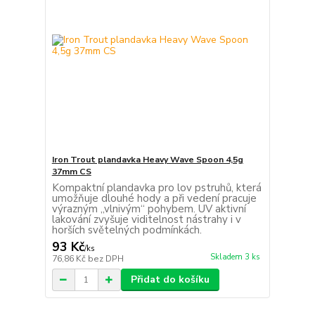
Iron Trout plandavka Heavy Wave Spoon 4,5g
37mm CS
Kompaktní plandavka pro lov pstruhů, která
umožňuje dlouhé hody a při vedení pracuje
výrazným „vlnivým“ pohybem. UV aktivní
lakování zvyšuje viditelnost nástrahy i v
horších světelných podmínkách.
93 Kč
/
ks
Skladem 3 ks
76,86 Kč
bez DPH
Přidat do košíku