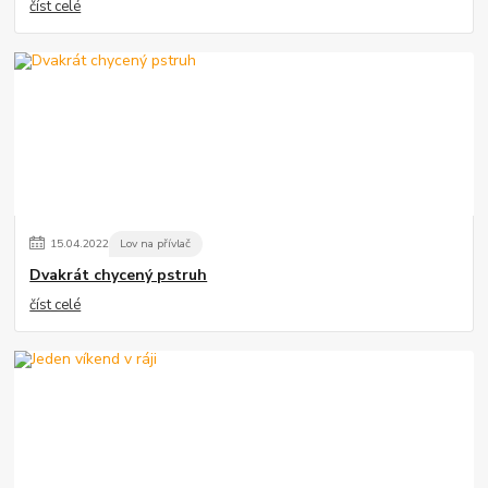
číst celé
15
.
04
.
2022
Lov na přívlač
Dvakrát chycený pstruh
číst celé