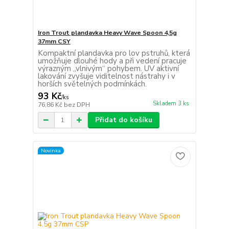
Iron Trout plandavka Heavy Wave Spoon 4,5g
37mm CSY
Kompaktní plandavka pro lov pstruhů, která
umožňuje dlouhé hody a při vedení pracuje
výrazným „vlnivým“ pohybem. UV aktivní
lakování zvyšuje viditelnost nástrahy i v
horších světelných podmínkách.
93 Kč
/
ks
Skladem 3 ks
76,86 Kč
bez DPH
Přidat do košíku
Novinka