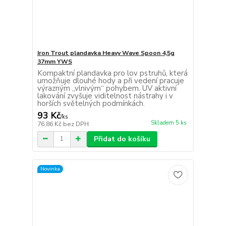
Iron Trout plandavka Heavy Wave Spoon 4,5g
37mm YWS
Kompaktní plandavka pro lov pstruhů, která
umožňuje dlouhé hody a při vedení pracuje
výrazným „vlnivým“ pohybem. UV aktivní
lakování zvyšuje viditelnost nástrahy i v
horších světelných podmínkách.
93 Kč
/
ks
Skladem 5 ks
76,86 Kč
bez DPH
Přidat do košíku
Novinka