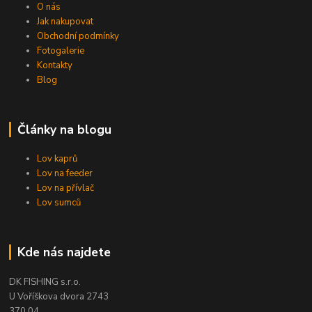
O nás
Jak nakupovat
Obchodní podmínky
Fotogalerie
Kontakty
Blog
Články na blogu
Lov kaprů
Lov na feeder
Lov na přívlač
Lov sumců
Kde nás najdete
DK FISHING s.r.o.
U Voříškova dvora 2743
370 04