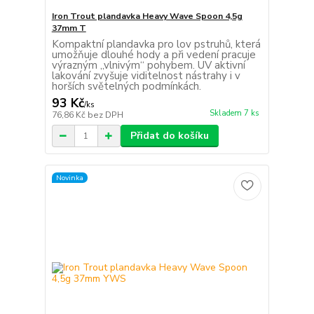
Iron Trout plandavka Heavy Wave Spoon 4,5g
37mm T
Kompaktní plandavka pro lov pstruhů, která
umožňuje dlouhé hody a při vedení pracuje
výrazným „vlnivým“ pohybem. UV aktivní
lakování zvyšuje viditelnost nástrahy i v
horších světelných podmínkách.
93 Kč
/
ks
Skladem 7 ks
76,86 Kč
bez DPH
Přidat do košíku
Novinka