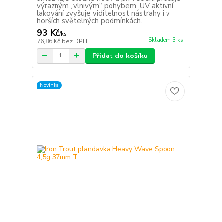
výrazným „vlnivým“ pohybem. UV aktivní
lakování zvyšuje viditelnost nástrahy i v
horších světelných podmínkách.
93 Kč
/
ks
Skladem 3 ks
76,86 Kč
bez DPH
Přidat do košíku
Novinka