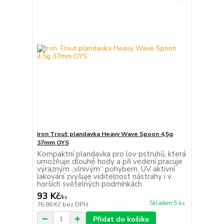
Iron Trout plandavka Heavy Wave Spoon 4,5g
37mm OYS
Kompaktní plandavka pro lov pstruhů, která
umožňuje dlouhé hody a při vedení pracuje
výrazným „vlnivým“ pohybem. UV aktivní
lakování zvyšuje viditelnost nástrahy i v
horších světelných podmínkách.
93 Kč
/
ks
Skladem 5 ks
76,86 Kč
bez DPH
Přidat do košíku