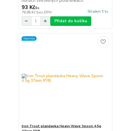
horších světelných podmínkách.
93 Kč
/
ks
Skladem 5 ks
76,86 Kč
bez DPH
Přidat do košíku
Novinka
Iron Trout plandavka Heavy Wave Spoon 4,5g
37mm RYB