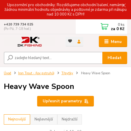
Upozornění pro obchodníky: Rozdělujeme obchodní balení, nemáme
žádnou minimální hodnotu objednávky a poštovné je zdarma při nákupu
nad 10 000 Kč s DPH!
0
ks
+420 739 734 025
za
0 Kč
(Po-Pá, 7-18 hod.)
Menu
Hledat
Úvod
Iron Trout - (lov pstruhů)
Třpytky
Heavy Wave Spoon
Heavy Wave Spoon
Upřesnit parametry
Nejnovější
Nejlevnější
Nejdražší