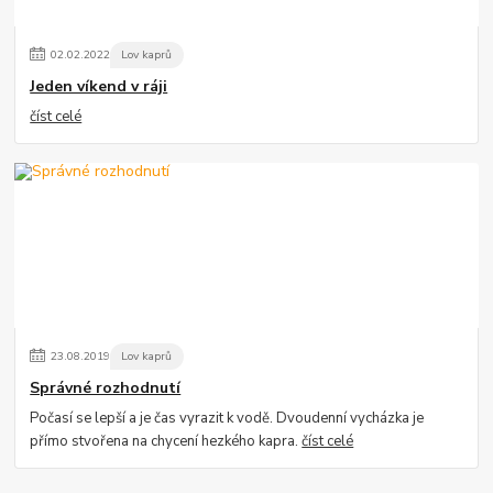
02
.
02
.
2022
Lov kaprů
Jeden víkend v ráji
číst celé
23
.
08
.
2019
Lov kaprů
Správné rozhodnutí
Počasí se lepší a je čas vyrazit k vodě. Dvoudenní vycházka je
přímo stvořena na chycení hezkého kapra.
číst celé