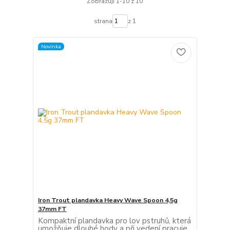
Zobrazuji 1-10 z 10
strana
z 1
Novinka
Iron Trout plandavka Heavy Wave Spoon 4,5g
37mm FT
Kompaktní plandavka pro lov pstruhů, která
umožňuje dlouhé hody a při vedení pracuje