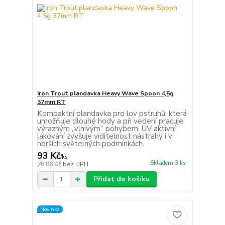
Iron Trout plandavka Heavy Wave Spoon 4,5g
37mm RT
Kompaktní plandavka pro lov pstruhů, která
umožňuje dlouhé hody a při vedení pracuje
výrazným „vlnivým“ pohybem. UV aktivní
lakování zvyšuje viditelnost nástrahy i v
horších světelných podmínkách.
93 Kč
/
ks
Skladem 3 ks
76,86 Kč
bez DPH
Přidat do košíku
Novinka