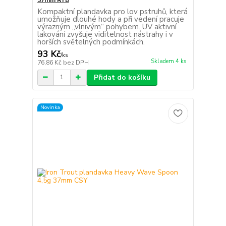
Kompaktní plandavka pro lov pstruhů, která
umožňuje dlouhé hody a při vedení pracuje
výrazným „vlnivým“ pohybem. UV aktivní
lakování zvyšuje viditelnost nástrahy i v
horších světelných podmínkách.
93 Kč
/
ks
Skladem 4 ks
76,86 Kč
bez DPH
Přidat do košíku
Novinka