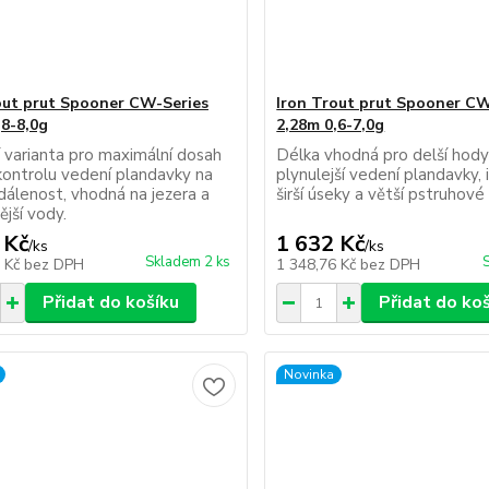
out prut Spooner CW-Series
Iron Trout prut Spooner CW
,8-8,0g
2,28m 0,6-7,0g
í varianta pro maximální dosah
Délka vhodná pro delší hody
kontrolu vedení plandavky na
plynulejší vedení plandavky, 
dálenost, vhodná na jezera a
širší úseky a větší pstruhové
jší vody.
 Kč
1 632 Kč
/
ks
/
ks
Skladem 2 ks
2 Kč
bez DPH
1 348,76 Kč
bez DPH
Přidat do košíku
Přidat do ko
Novinka