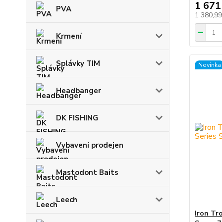
1 671
PVA
1 380,9
Krmení
Splávky TIM
Novinka
Headbanger
DK FISHING
Vybavení prodejen
Mastodont Baits
Leech
Iron Tr