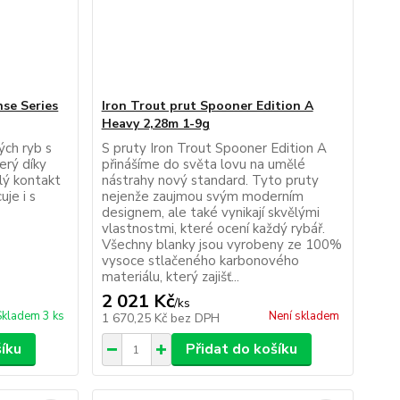
nse Series
Iron Trout prut Spooner Edition A
Heavy 2,28m 1-9g
ých ryb s
S pruty Iron Trout Spooner Edition A
erý díky
přinášíme do světa lovu na umělé
álý kontakt
nástrahy nový standard. Tyto pruty
uje i s
nejenže zaujmou svým moderním
designem, ale také vynikají skvělými
vlastnostmi, které ocení každý rybář.
Všechny blanky jsou vyrobeny ze 100%
vysoce stlačeného karbonového
materiálu, který zajišť...
2 021 Kč
/
ks
Skladem 3 ks
Není skladem
1 670,25 Kč
bez DPH
šíku
Přidat do košíku