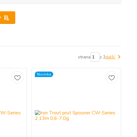
y
strana
z 2
další
Novinka