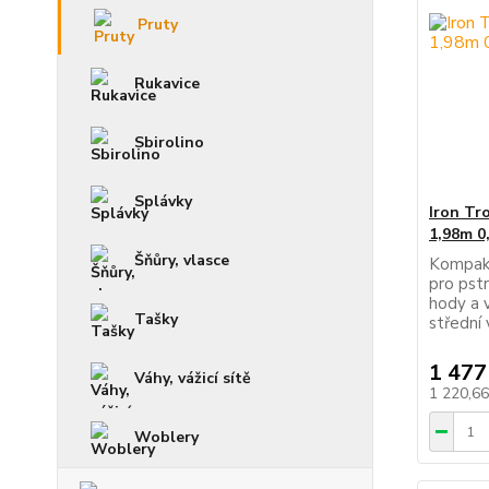
Pruty
Rukavice
Sbirolino
Splávky
Iron Tr
1,98m 0
Šňůry, vlasce
Kompakt
pro pstr
hody a v
Tašky
střední
1 477
Váhy, vážicí sítě
1 220,6
Woblery