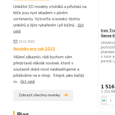
Unikátní 3D modely otvíráků a přívěsků na
klíče jsou nyní skladem v plném
sortimentu. Vytvořte si kolekci těchto
unikátů a žijte rybařením i při běžný...
číst
Iron Tr
celé
Sense 6
23.11.2022
Univerzá
potocích
Novinky pro rok 2023
plandav
v ruce a
Vážení zákazníci, rádi bychom vám
pevně i
představili několik novinek, které v
současné době nově naskladňujeme a
přidáváme na e-shop. Stejně, jako každý
ro...
číst celé
1 516
1 252,8
Zobrazit všechny novinky
Blog