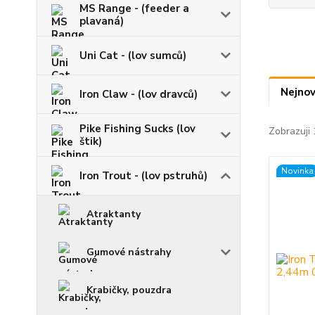
MS Range - (feeder a
plavaná)
Uni Cat - (lov sumců)
Nejnov
Iron Claw - (lov dravců)
Pike Fishing Sucks (lov
Zobrazuji 
štik)
Novinka
Iron Trout - (lov pstruhů)
Atraktanty
Gumové nástrahy
Krabičky, pouzdra