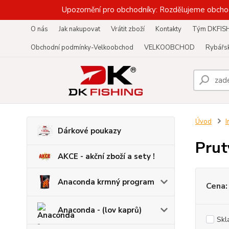
Upozornění pro obchodníky: Rozdělujeme obcho
O nás
Jak nakupovat
Vrátit zboží
Kontakty
Tým DKFIS
Obchodní podmínky-Velkoobchod
VELKOOBCHOD
Rybářsk
Úvod
I
Dárkové poukazy
Prut
AKCE - akční zboží a sety !
Anaconda krmný program
Cena:
Anaconda - (lov kaprů)
Skl