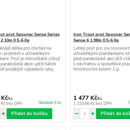
out prut Spooner Sense Series
Iron Trout prut Spooner Se
 2,10m 0,5-6,0g
Sense 6 1,98m 0,5-6,0g
lnější délka pro chytání na
Lehký prut pro lov lososovit
 i jezerech s ultralehkými
ultralehkými plandavkami, kt
kami. Prut je mimořádně citlivý
plně parabolické akci drží st
 parabolická akce udrží háček
s nástrahou a spolehlivě prac
 při prudkých výpadech ryby.
hmotnostmi kolem 1 g.
 Kč
1 477 Kč
/
ks
/
ks
Skladem 3 ks
9 Kč
bez DPH
1 220,66 Kč
bez DPH
Přidat do košíku
Přidat do ko