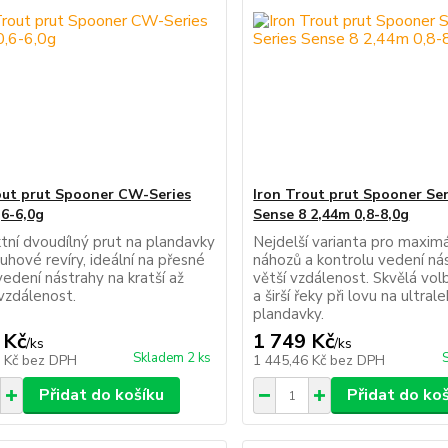
out prut Spooner CW-Series
Iron Trout prut Spooner Se
,6-6,0g
Sense 8 2,44m 0,8-8,0g
ní dvoudílný prut na plandavky
Nejdelší varianta pro maxim
uhové revíry, ideální na přesné
náhozů a kontrolu vedení ná
edení nástrahy na kratší až
větší vzdálenost. Skvělá vol
 vzdálenost.
a širší řeky při lovu na ultral
plandavky.
 Kč
1 749 Kč
/
ks
/
ks
Skladem 2 ks
6 Kč
bez DPH
1 445,46 Kč
bez DPH
Přidat do košíku
Přidat do ko