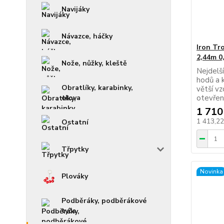
Navijáky
Návazce, háčky
Iron Tr
2,44m 0
Nože, nůžky, kleště
Nejdelš
hodů a 
Obratlíky, karabinky,
větší vz
otevřeně
olova
1 710
1 413,2
Ostatní
Třpytky
Novinka
Plováky
Podběráky, podběrákové
tyče