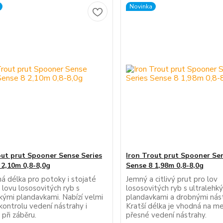
Novinka
out prut Spooner Sense Series
Iron Trout prut Spooner Se
 2,10m 0,8-8,0g
Sense 8 1,98m 0,8-8,0g
á délka pro potoky i stojaté
Jemný a citlivý prut pro lov
 lovu lososovitých ryb s
lososovitých ryb s ultralehk
hkými plandavkami. Nabízí velmi
plandavkami a drobnými nás
kontrolu vedení nástrahy i
Kratší délka je vhodná na m
 při záběru.
přesné vedení nástrahy.