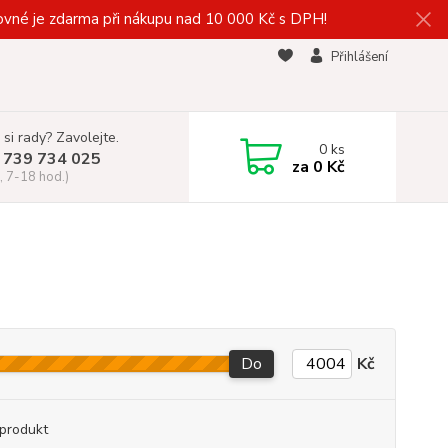
vné je zdarma při nákupu nad 10 000 Kč s DPH!
Přihlášení
 si rady? Zavolejte.
0
ks
 739 734 025
za
0 Kč
, 7-18 hod.)
Do
Kč
produkt