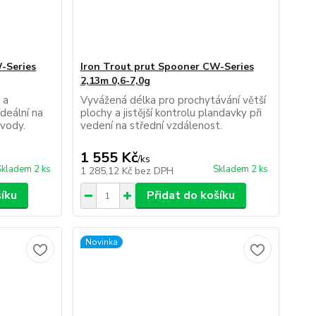
-Series
Iron Trout prut Spooner CW-Series
2,13m 0,6-7,0g
 a
Vyvážená délka pro prochytávání větší
ideální na
plochy a jistější kontrolu plandavky při
 vody.
vedení na střední vzdálenost.
1 555 Kč
/
ks
Skladem 2 ks
Skladem 2 ks
1 285,12 Kč
bez DPH
šíku
Přidat do košíku
Novinka