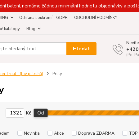
dní balení, nemáme žádnou minimální hodnotu objednávky a pošto
HING
Ochrana soukromí - GDPR
OBCHODNÍ PODMÍNKY
é katalogy
Blog
Nevíte
Hledat
+420
(Po-Pá
ron Trout - (lov pstruhů)
Pruty
y
Kč
Od
adem
Novinka
Akce
Doprava ZDARMA
TOP 