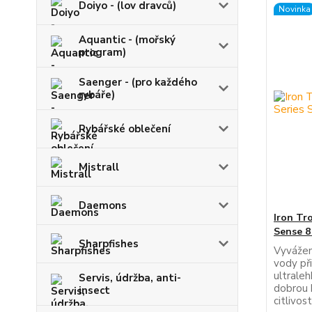
Doiyo - (lov dravců)
Novinka
Aquantic - (mořský
program)
Saenger - (pro každého
rybáře)
Rybářské oblečení
Mistrall
Daemons
Iron Tr
Sense 8
Sharpfishes
Vyvážen
vody při
ultrale
Servis, údržba, anti-
dobrou 
insect
citlivost