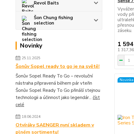
Sense 7
Revol Baits
Vyvážen
vody při
Šon Chung fishing
ultrale
selection
přesnou 
záseku.
1 594
Novinky
1 317,3
25.11.2025
Šonův Sopel ready to go je na světě!
Šonův Sopel Ready To Go – revoluční
Novinka
nástraha připravená během pár vteřin
Šonův Sopel Ready To Go přináší stejnou
technologii a účinnost jako legendár...
číst
celé
18.06.2024
Otvíráky SAENGER nyní skladem v
plném sortimentu!