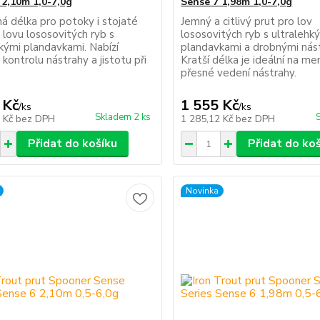
 2,10m 1,0-7,0g
Sense 7 1,98m 1,0-7,0g
á délka pro potoky i stojaté
Jemný a citlivý prut pro lov
 lovu lososovitých ryb s
lososovitých ryb s ultralehk
hkými plandavkami. Nabízí
plandavkami a drobnými nás
kontrolu nástrahy a jistotu při
Kratší délka je ideální na me
přesné vedení nástrahy.
 Kč
1 555 Kč
/
ks
/
ks
Skladem 2 ks
6 Kč
bez DPH
1 285,12 Kč
bez DPH
Přidat do košíku
Přidat do ko
Novinka