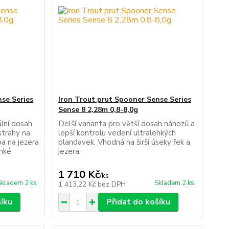
nse Series
Iron Trout prut Spooner Sense Series
Sense 8 2,28m 0,8-8,0g
ální dosah
Delší varianta pro větší dosah náhozů a
strahy na
lepší kontrolu vedení ultralehkých
ba na jezera
plandavek. Vhodná na širší úseky řek a
ehké
jezera.
1 710 Kč
/
ks
Skladem 2 ks
Skladem 2 ks
1 413,22 Kč
bez DPH
šíku
Přidat do košíku