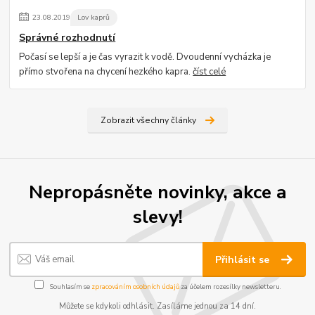
23
.
08
.
2019
Lov kaprů
Správné rozhodnutí
Počasí se lepší a je čas vyrazit k vodě. Dvoudenní vycházka je
přímo stvořena na chycení hezkého kapra.
číst celé
Zobrazit všechny články
Nepropásněte novinky, akce a
slevy!
Přihlásit se
Souhlasím se
zpracováním osobních údajů
za účelem rozesílky newsletteru.
Můžete se kdykoli odhlásit. Zasíláme jednou za 14 dní.