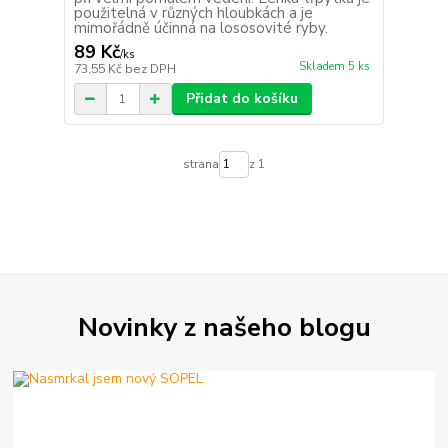
použitelná v různých hloubkách a je
mimořádně účinná na lososovité ryby.
89 Kč
/
ks
Skladem 5 ks
73,55 Kč
bez DPH
Přidat do košíku
strana
z 1
Novinky z našeho blogu