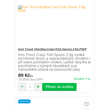
Iron Trout třpytka Crazy Fish Spoon 2,5g PWP
Iron Trout Crazy Fish Spoon 2,5g vyniká
extrémně živým a nepravidelným chodem i
při velmi pomalém vedení. Lehká třpytka je
použitelná v různých hloubkách a je
mimořádně účinná na lososovité ryby.
89 Kč
/
ks
Skladem 4 ks
73,55 Kč
bez DPH
Přidat do košíku
Novinka