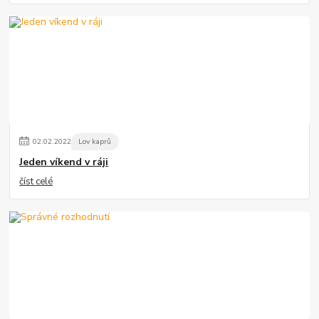
02
.
02
.
2022
Lov kaprů
Jeden víkend v ráji
číst celé