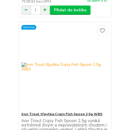
Skladem 4 ks
73,55 Kč
bez DPH
Přidat do košíku
Novinka
Iron Trout třpytka Crazy Fish Spoon 2,5g WBS
Iron Trout Crazy Fish Spoon 2,5g vyniká
extrémně živým a nepravidelným chodem i
při velmi pomalém vedení. Lehká třpytka je