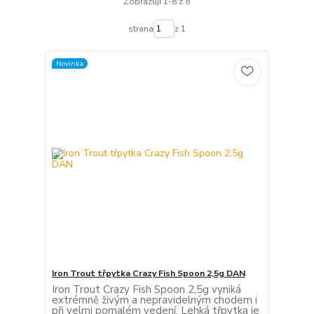
Zobrazuji 1-8 z 8
strana
z 1
Novinka
Iron Trout třpytka Crazy Fish Spoon 2,5g DAN
Iron Trout Crazy Fish Spoon 2,5g vyniká
extrémně živým a nepravidelným chodem i
při velmi pomalém vedení. Lehká třpytka je