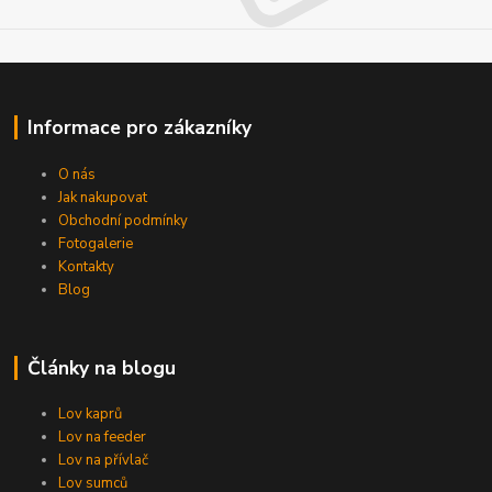
Informace pro zákazníky
O nás
Jak nakupovat
Obchodní podmínky
Fotogalerie
Kontakty
Blog
Články na blogu
Lov kaprů
Lov na feeder
Lov na přívlač
Lov sumců