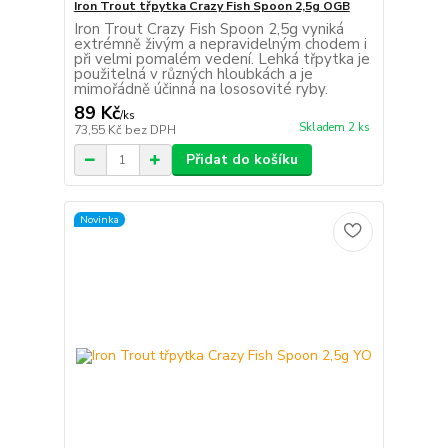
Iron Trout třpytka Crazy Fish Spoon 2,5g OGB
Iron Trout Crazy Fish Spoon 2,5g vyniká
extrémně živým a nepravidelným chodem i
při velmi pomalém vedení. Lehká třpytka je
použitelná v různých hloubkách a je
mimořádně účinná na lososovité ryby.
89 Kč
/
ks
Skladem 2 ks
73,55 Kč
bez DPH
Přidat do košíku
Novinka