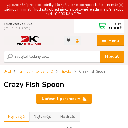
Upozornění pro obchodníky: Rozdělujeme obchodní balení, nemáme
žádnou minimální hodnotu objednávky a poštovné je zdarma při nákupu
nad 10 000 Kč s DPH!
0
ks
+420 739 734 025
za
0 Kč
(Po-Pá, 7-18 hod.)
Menu
Hledat
Úvod
Iron Trout - (lov pstruhů)
Třpytky
Crazy Fish Spoon
Crazy Fish Spoon
Upřesnit parametry
Nejnovější
Nejlevnější
Nejdražší