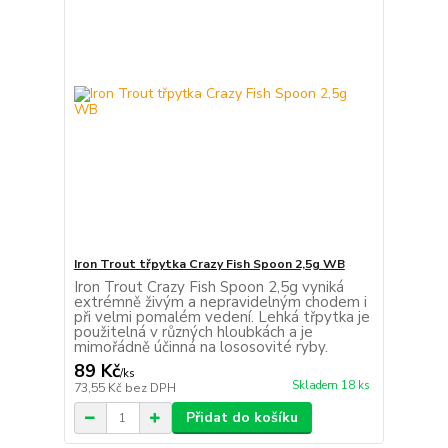
Iron Trout třpytka Crazy Fish Spoon 2,5g WB
Iron Trout Crazy Fish Spoon 2,5g vyniká
extrémně živým a nepravidelným chodem i
při velmi pomalém vedení. Lehká třpytka je
použitelná v různých hloubkách a je
mimořádně účinná na lososovité ryby.
89 Kč
/
ks
Skladem 18 ks
73,55 Kč
bez DPH
Přidat do košíku