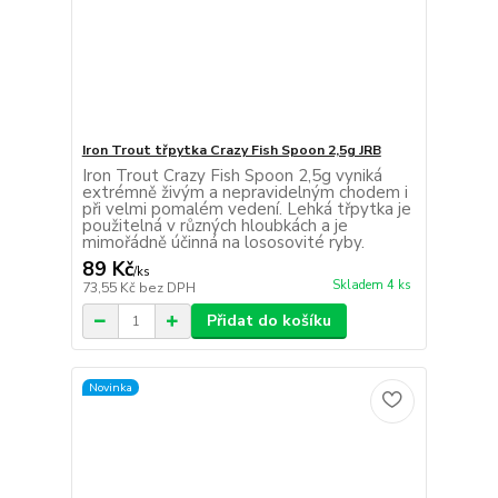
Iron Trout třpytka Crazy Fish Spoon 2,5g JRB
Iron Trout Crazy Fish Spoon 2,5g vyniká
extrémně živým a nepravidelným chodem i
při velmi pomalém vedení. Lehká třpytka je
použitelná v různých hloubkách a je
mimořádně účinná na lososovité ryby.
89 Kč
/
ks
Skladem 4 ks
73,55 Kč
bez DPH
Přidat do košíku
Novinka