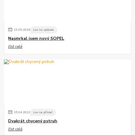
13
.
05
.
2026
Lov na splávek
Nasmrkal jsem nový SOPEL
číst celé
15
.
04
.
2022
Lov na přívlač
Dvakrát chycený pstruh
číst celé