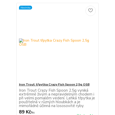
Novinka
Iron Trout třpytka Crazy Fish Spoon 2,5g OSB
Iron Trout Crazy Fish Spoon 2,5g vyniká
extrémně živým a nepravidelným chodem i
při velmi pomalém vedení. Lehká třpytka je
použitelná v různých hloubkách a je
mimořádně účinná na lososovité ryby.
89 Kč
/
ks