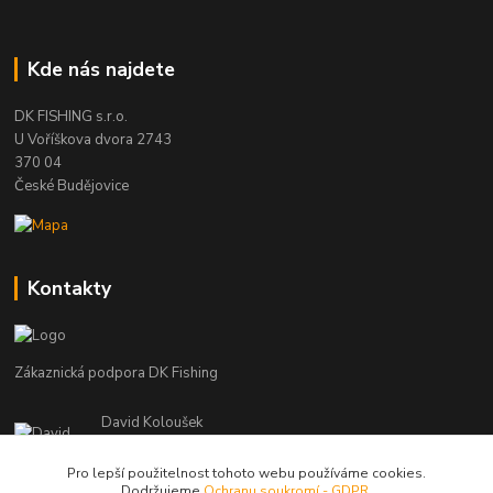
Kde nás najdete
DK FISHING s.r.o.
U Voříškova dvora 2743
370 04
České Budějovice
Kontakty
Zákaznická podpora DK Fishing
David Koloušek
+420 739 734 025
(Po-Pá, 7-18 hod.)
Pro lepší použitelnost tohoto webu používáme cookies.
Dodržujeme
Ochranu soukromí - GDPR
.