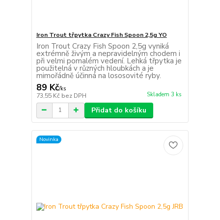
Iron Trout třpytka Crazy Fish Spoon 2,5g YO
Iron Trout Crazy Fish Spoon 2,5g vyniká
extrémně živým a nepravidelným chodem i
při velmi pomalém vedení. Lehká třpytka je
použitelná v různých hloubkách a je
mimořádně účinná na lososovité ryby.
89 Kč
/
ks
Skladem 3 ks
73,55 Kč
bez DPH
Přidat do košíku
Novinka