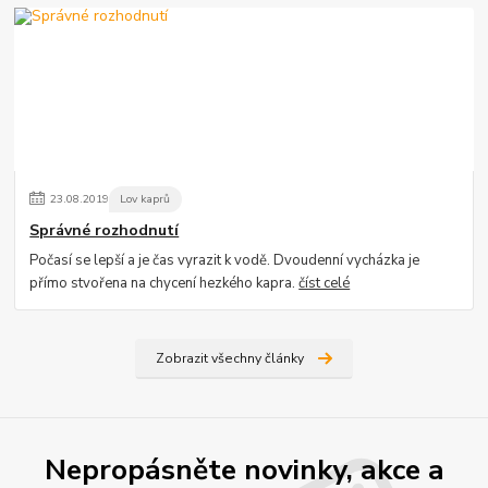
23
.
08
.
2019
Lov kaprů
Správné rozhodnutí
Počasí se lepší a je čas vyrazit k vodě. Dvoudenní vycházka je
přímo stvořena na chycení hezkého kapra.
číst celé
Zobrazit všechny články
Nepropásněte novinky, akce a