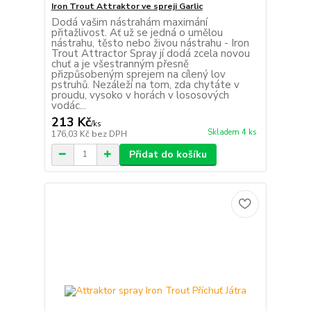
Iron Trout Attraktor ve spreji Garlic
Dodá vašim nástrahám maximání
přitažlivost. Ať už se jedná o umělou
nástrahu, těsto nebo živou nástrahu - Iron
Trout Attractor Spray jí dodá zcela novou
chuť a je všestranným přesně
přizpůsobeným sprejem na cílený lov
pstruhů. Nezáleží na tom, zda chytáte v
proudu, vysoko v horách v lososových
vodác...
213 Kč
/
ks
Skladem 4 ks
176,03 Kč
bez DPH
Přidat do košíku