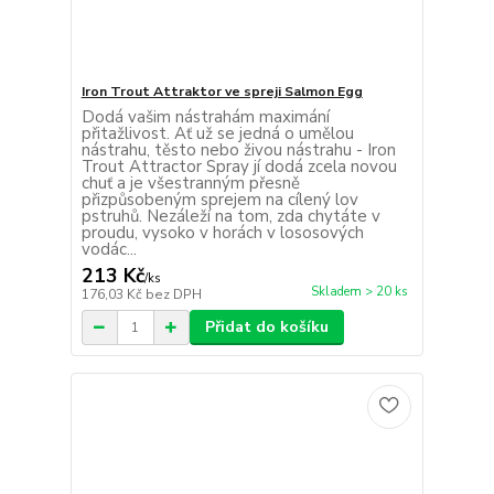
Iron Trout Attraktor ve spreji Salmon Egg
Dodá vašim nástrahám maximání
přitažlivost. Ať už se jedná o umělou
nástrahu, těsto nebo živou nástrahu - Iron
Trout Attractor Spray jí dodá zcela novou
chuť a je všestranným přesně
přizpůsobeným sprejem na cílený lov
pstruhů. Nezáleží na tom, zda chytáte v
proudu, vysoko v horách v lososových
vodác...
213 Kč
/
ks
Skladem > 20 ks
176,03 Kč
bez DPH
Přidat do košíku