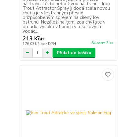
nástrahu, těsto nebo živou nástrahu - Iron
Trout Attractor Spray jí dodá zcela novou
chuť a je všestranným přesně
přizpůsobeným sprejem na cílený lov
pstruhů. Nezáleží na tom, zda chytáte v
proudu, vysoko v horách v lososových
vodác...
213 Kč
/
ks
Skladem 5 ks
176,03 Kč
bez DPH
Přidat do košíku