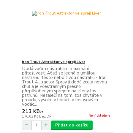
Iron Trout Attraktor ve spreji Liver
Dodá vašim nástrahám maximání
přitažlivost. Ať už se jedná o umělou
nástrahu, těsto nebo živou nástrahu - Iron
Trout Attractor Spray jí dodá zcela novou
chuť a je všestranným přesně
přizpůsobeným sprejem na cílený lov
pstruhů. Nezáleží na tom, zda chytáte v
proudu, vysoko v horách v lososových
vodác...
213 Kč
/
ks
Není skladem
176,03 Kč
bez DPH
Přidat do košíku