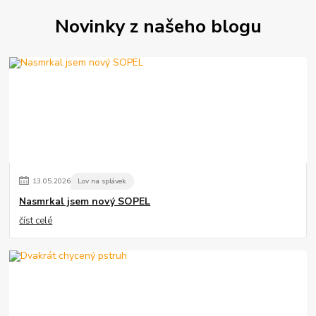
Novinky z našeho blogu
13
.
05
.
2026
Lov na splávek
Nasmrkal jsem nový SOPEL
číst celé