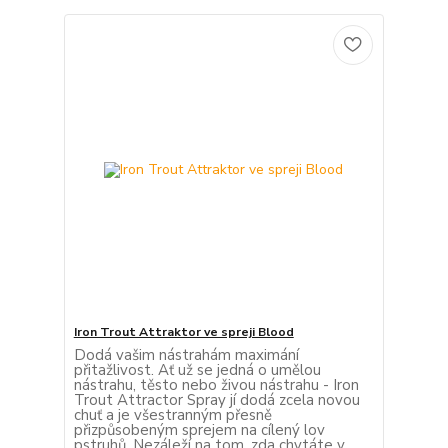
Iron Trout Attraktor ve spreji Blood
Dodá vašim nástrahám maximání
přitažlivost. Ať už se jedná o umělou
nástrahu, těsto nebo živou nástrahu - Iron
Trout Attractor Spray jí dodá zcela novou
chuť a je všestranným přesně
přizpůsobeným sprejem na cílený lov
pstruhů. Nezáleží na tom, zda chytáte v