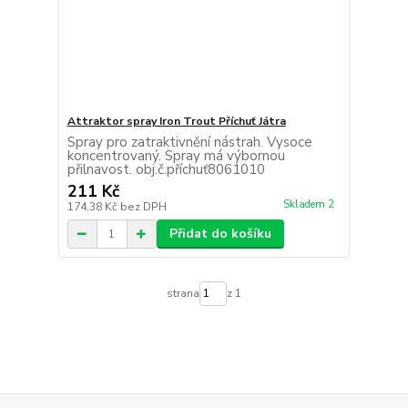
Attraktor spray Iron Trout Příchuť Játra
Spray pro zatraktivnění nástrah. Vysoce
koncentrovaný. Spray má výbornou
přilnavost. obj.č.příchuť8061010
211 Kč
Skladem 2
174,38 Kč
bez DPH
Přidat do košíku
strana
z 1