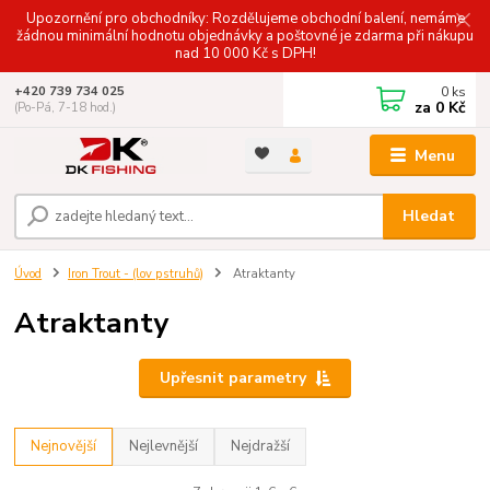
Upozornění pro obchodníky: Rozdělujeme obchodní balení, nemáme
žádnou minimální hodnotu objednávky a poštovné je zdarma při nákupu
nad 10 000 Kč s DPH!
0
ks
+420 739 734 025
za
0 Kč
(Po-Pá, 7-18 hod.)
Menu
Hledat
Úvod
Iron Trout - (lov pstruhů)
Atraktanty
Atraktanty
Upřesnit parametry
Nejnovější
Nejlevnější
Nejdražší