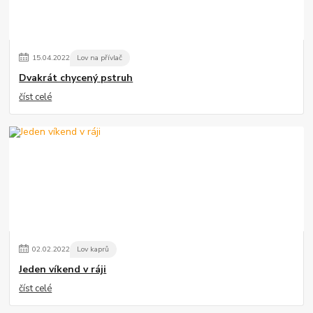
15
.
04
.
2022
Lov na přívlač
Dvakrát chycený pstruh
číst celé
02
.
02
.
2022
Lov kaprů
Jeden víkend v ráji
číst celé