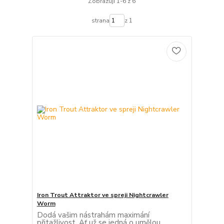
Zobrazuji 1-6 z 6
strana
z 1
Iron Trout Attraktor ve spreji Nightcrawler
Worm
Dodá vašim nástrahám maximání
přitažlivost. Ať už se jedná o umělou