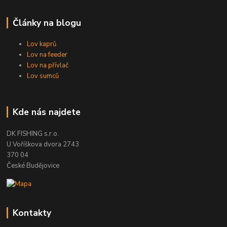
Články na blogu
Lov kaprů
Lov na feeder
Lov na přívlač
Lov sumců
Kde nás najdete
DK FISHING s.r.o.
U Voříškova dvora 2743
370 04
České Budějovice
Kontakty