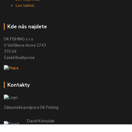
Lov sumců
Kde nás najdete
DK FISHING s.r.o.
U Voříškova dvora 2743
370 04
České Budějovice
Kontakty
Zákaznická podpora DK Fishing
David Koloušek
+420 739 734 025