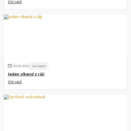
číst celé
02
.
02
.
2022
Lov kaprů
Jeden víkend v ráji
číst celé