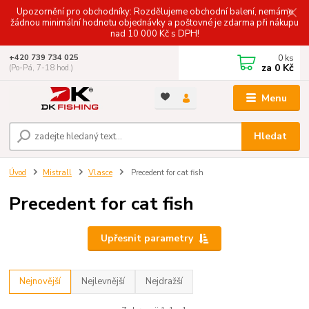
Upozornění pro obchodníky: Rozdělujeme obchodní balení, nemáme
žádnou minimální hodnotu objednávky a poštovné je zdarma při nákupu
nad 10 000 Kč s DPH!
0
ks
+420 739 734 025
za
0 Kč
(Po-Pá, 7-18 hod.)
Menu
Hledat
Úvod
Mistrall
Vlasce
Precedent for cat fish
Precedent for cat fish
Upřesnit parametry
Nejnovější
Nejlevnější
Nejdražší