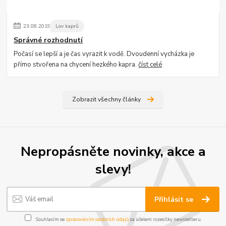
23
.
08
.
2019
Lov kaprů
Správné rozhodnutí
Počasí se lepší a je čas vyrazit k vodě. Dvoudenní vycházka je
přímo stvořena na chycení hezkého kapra.
číst celé
Zobrazit všechny články
Nepropásněte novinky, akce a
slevy!
Přihlásit se
Souhlasím se
zpracováním osobních údajů
za účelem rozesílky newsletteru.