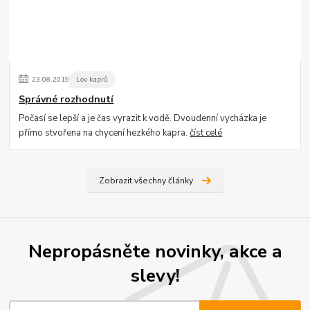
23
.
08
.
2019
Lov kaprů
Správné rozhodnutí
Počasí se lepší a je čas vyrazit k vodě. Dvoudenní vycházka je
přímo stvořena na chycení hezkého kapra.
číst celé
Zobrazit všechny články
Nepropásněte novinky, akce a
slevy!