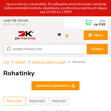
Upozornění pro obchodníky: Rozdělujeme obchodní balení, nemáme
žádnou minimální hodnotu objednávky a poštovné je zdarma při nákupu
nad 10 000 Kč s DPH!
0
ks
+420 739 734 025
za
0 Kč
(Po-Pá, 7-18 hod.)
Menu
Hledat
Úvod
Mistrall
Rohatinky, vidličky, hrazdy
Rohatinky
Rohatinky
Upřesnit parametry
Nejnovější
Nejlevnější
Nejdražší