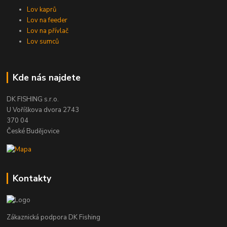
Lov kaprů
Lov na feeder
Lov na přívlač
Lov sumců
Kde nás najdete
DK FISHING s.r.o.
U Voříškova dvora 2743
370 04
České Budějovice
Kontakty
Zákaznická podpora DK Fishing