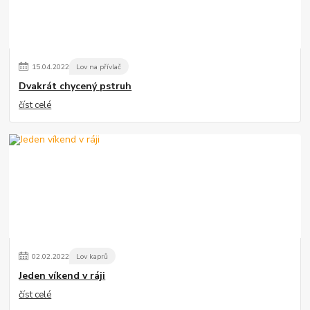
15
.
04
.
2022
Lov na přívlač
Dvakrát chycený pstruh
číst celé
02
.
02
.
2022
Lov kaprů
Jeden víkend v ráji
číst celé