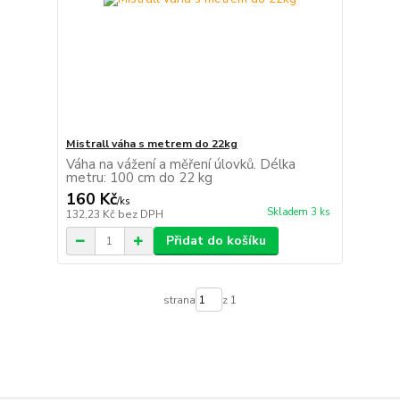
Mistrall váha s metrem do 22kg
Váha na vážení a měření úlovků. Délka
metru: 100 cm do 22 kg
160 Kč
/
ks
Skladem 3 ks
132,23 Kč
bez DPH
Přidat do košíku
strana
z 1