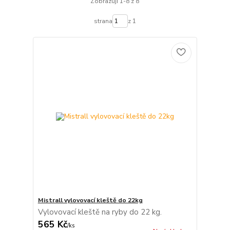
Zobrazuji 1-8 z 8
strana
z 1
Mistrall vylovovací kleště do 22kg
Vylovovací kleště na ryby do 22 kg.
565 Kč
/
ks