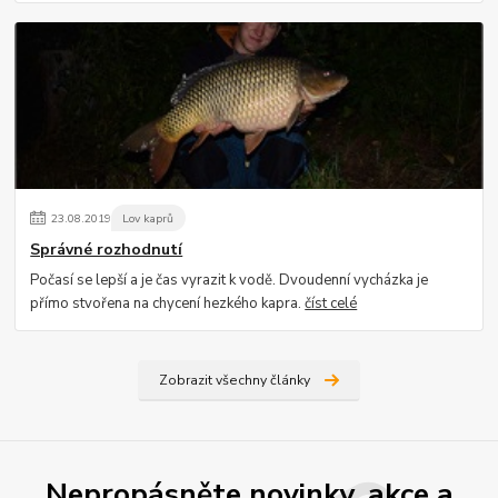
23
.
08
.
2019
Lov kaprů
Správné rozhodnutí
Počasí se lepší a je čas vyrazit k vodě. Dvoudenní vycházka je
přímo stvořena na chycení hezkého kapra.
číst celé
Zobrazit všechny články
Nepropásněte novinky, akce a