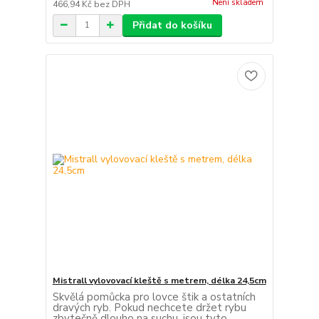
Není skladem
466,94 Kč
bez DPH
Přidat do košíku
Mistrall vylovovací kleště s metrem, délka 24,5cm
Skvělá pomůcka pro lovce štik a ostatních
dravých ryb. Pokud nechcete držet rybu
zbytečně dlouho na suchu, jsou tyto