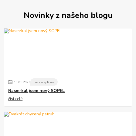
Novinky z našeho blogu
13
.
05
.
2026
Lov na splávek
Nasmrkal jsem nový SOPEL
číst celé