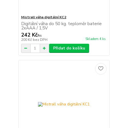
Mistrall váha digitální KC2
Digitální váha do 50 kg. teploměr baterie
2xAAA / 1,5V
242 Kč
/
ks
Skladem 4 ks
200 Kč
bez DPH
Přidat do košíku