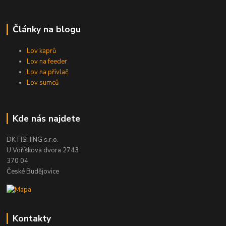
Články na blogu
Lov kaprů
Lov na feeder
Lov na přívlač
Lov sumců
Kde nás najdete
DK FISHING s.r.o.
U Voříškova dvora 2743
370 04
České Budějovice
Kontakty