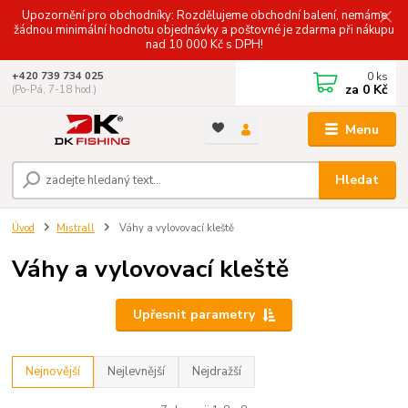
Upozornění pro obchodníky: Rozdělujeme obchodní balení, nemáme
žádnou minimální hodnotu objednávky a poštovné je zdarma při nákupu
nad 10 000 Kč s DPH!
0
ks
+420 739 734 025
za
0 Kč
(Po-Pá, 7-18 hod.)
Menu
Hledat
Úvod
Mistrall
Váhy a vylovovací kleště
Váhy a vylovovací kleště
Upřesnit parametry
Nejnovější
Nejlevnější
Nejdražší