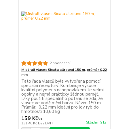
2 hodnocení
Mistrall vlasec Sicata allround 150 m, průměr 0,22
mm
Tato řada vlasců byla vytvořena pomocí
speciální receptury. Kombinuje vysoce
kvalitní polymer s nanopovlakem. Je velmi
odolný a nemá prakticky žádnou paměť.
Díky použití speciálního potahu se zdá, že
vlasec ve vodě mění barvu. Návin: 150 m
Průměr: 0,22 mm Ideální pro lov ryb do
hmotnosti 10,60 kg
159 Kč
/
ks
Skladem 9 ks
131,40 Kč
bez DPH