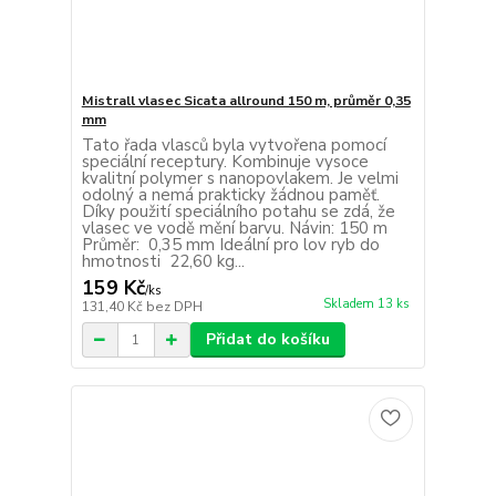
Mistrall vlasec Sicata allround 150 m, průměr 0,35
mm
Tato řada vlasců byla vytvořena pomocí
speciální receptury. Kombinuje vysoce
kvalitní polymer s nanopovlakem. Je velmi
odolný a nemá prakticky žádnou paměť.
Díky použití speciálního potahu se zdá, že
vlasec ve vodě mění barvu. Návin: 150 m
Průměr: 0,35 mm Ideální pro lov ryb do
hmotnosti 22,60 kg...
159 Kč
/
ks
Skladem 13 ks
131,40 Kč
bez DPH
Přidat do košíku