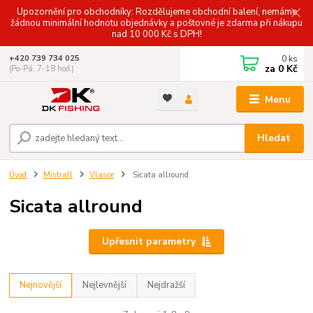
Upozornění pro obchodníky: Rozdělujeme obchodní balení, nemáme
žádnou minimální hodnotu objednávky a poštovné je zdarma při nákupu
nad 10 000 Kč s DPH!
0
ks
+420 739 734 025
za
0 Kč
(Po-Pá, 7-18 hod.)
Menu
Hledat
Úvod
Mistrall
Vlasce
Sicata allround
Sicata allround
Upřesnit parametry
Nejnovější
Nejlevnější
Nejdražší