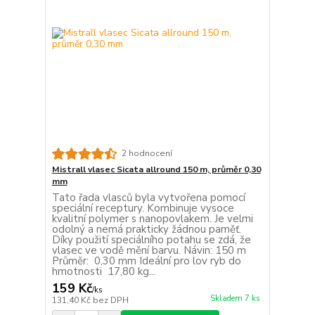
2 hodnocení
Mistrall vlasec Sicata allround 150 m, průměr 0,30
mm
Tato řada vlasců byla vytvořena pomocí
speciální receptury. Kombinuje vysoce
kvalitní polymer s nanopovlakem. Je velmi
odolný a nemá prakticky žádnou paměť.
Díky použití speciálního potahu se zdá, že
vlasec ve vodě mění barvu. Návin: 150 m
Průměr: 0,30 mm Ideální pro lov ryb do
hmotnosti 17,80 kg...
159 Kč
/
ks
Skladem 7 ks
131,40 Kč
bez DPH