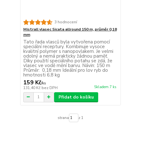
3 hodnocení
Mistrall vlasec Sicata allround 150 m, průměr 0,18
mm
Tato řada vlasců byla vytvořena pomocí
speciální receptury. Kombinuje vysoce
kvalitní polymer s nanopovlakem. Je velmi
odolný a nemá prakticky žádnou paměť.
Díky použití speciálního potahu se zdá, že
vlasec ve vodě mění barvu. Návin: 150 m
Průměr: 0,18 mm Ideální pro lov ryb do
hmotnosti 6,8 kg
159 Kč
/
ks
Skladem 7 ks
131,40 Kč
bez DPH
Přidat do košíku
strana
z 1