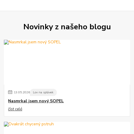
Novinky z našeho blogu
13
.
05
.
2026
Lov na splávek
Nasmrkal jsem nový SOPEL
číst celé