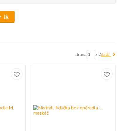
y
strana
z 2
další