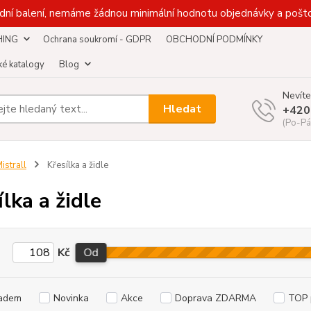
dní balení, nemáme žádnou minimální hodnotu objednávky a pošto
HING
Ochrana soukromí - GDPR
OBCHODNÍ PODMÍNKY
é katalogy
Blog
Nevíte
Hledat
+420
(Po-Pá
istrall
Křesílka a židle
ílka a židle
Kč
Od
adem
Novinka
Akce
Doprava ZDARMA
TOP 