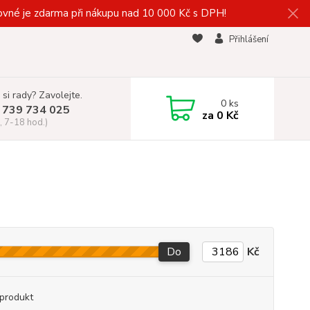
vné je zdarma při nákupu nad 10 000 Kč s DPH!
Přihlášení
 si rady? Zavolejte.
0
ks
 739 734 025
za
0 Kč
, 7-18 hod.)
Do
Kč
produkt