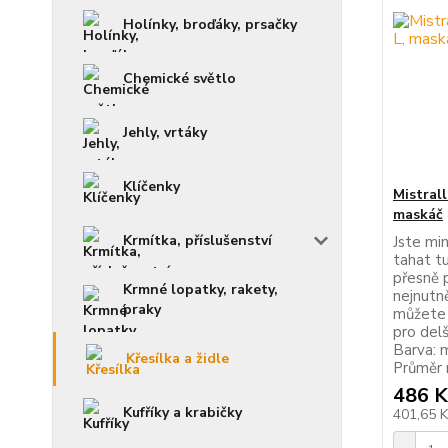
Holínky, broďáky, prsačky
Chemické světlo
Jehly, vrtáky
Klíčenky
Mistrall
maskáč
Krmítka, příslušenství
Jste min
tahat tu
přesně p
Krmné lopatky, rakety,
nejnutně
praky
můžete 
pro del
Barva: 
Křesílka a židle
Průměr 
486 K
Kufříky a krabičky
401,65 