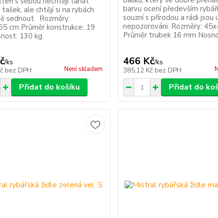
balíku, který se dobře přená
kteří s sebou nechtějí tahat
barvu ocení především rybáři,
tašek, ale chtějí si na rybách
souzní s přírodou a rádi jsou
ě sednout. Rozměry:
nepozorováni. Rozměry: 45
5 cm Průměr konstrukce: 19
Průměr trubek 16 mm Nosno
nost: 130 kg
č
466 Kč
/
ks
/
ks
Není skladem
N
Kč
bez DPH
385,12 Kč
bez DPH
Přidat do košíku
Přidat do ko