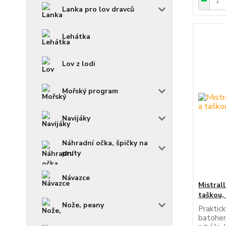
Lanka pro lov dravců
Lehátka
Lov z lodi
Mořský program
Navijáky
Náhradní očka, špičky na
pruty
Návazce
Mistral
taškou,
Nože, peany
Praktick
batohem