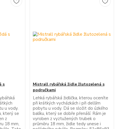
á s
Mistrall rybářská židle žlutozelená s
područkami
ybářská
Lehká rybářská židlička, kterou oceníte
rátkých
při krátkých vycházkách i při delším
tu u vody.
pobytu u vody. Dá se složit do úzkého
, který se
balíku, který se dobře přenáší. Rám je
en z
vyroben z vyztužených trubek o
ru 18 mm,
průměru 18 mm, židle tedy unese i