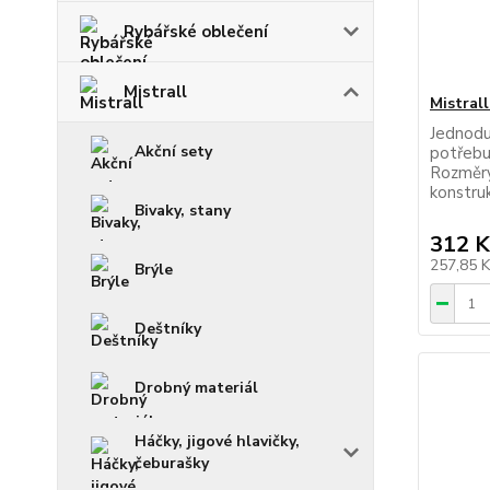
Rybářské oblečení
Mistrall
Mistrall
Jednoduc
Akční sety
potřebuj
Rozměry
konstru
Bivaky, stany
312 K
257,85 
Brýle
Deštníky
Drobný materiál
Háčky, jigové hlavičky,
čeburašky