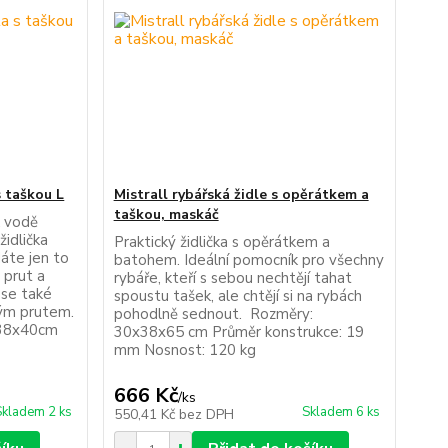
s taškou L
Mistrall rybářská židle s opěrátkem a
taškou, maskáč
k vodě
židlička
Praktický židlička s opěrátkem a
dáte jen to
batohem. Ideální pomocník pro všechny
 prut a
rybáře, kteří s sebou nechtějí tahat
 se také
spoustu tašek, ale chtějí si na rybách
vým prutem.
pohodlně sednout. Rozměry:
x38x40cm
30x38x65 cm Průměr konstrukce: 19
mm Nosnost: 120 kg
666 Kč
/
ks
Skladem 2 ks
Skladem 6 ks
550,41 Kč
bez DPH