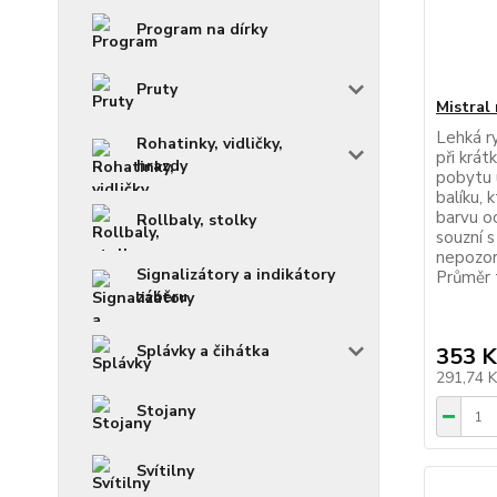
Program na dírky
Pruty
Mistral 
Lehká ry
Rohatinky, vidličky,
při krát
hrazdy
pobytu 
balíku, 
barvu oc
Rollbaly, stolky
souzní s
nepozor
Signalizátory a indikátory
Průměr 
záběru
Splávky a čihátka
353 K
291,74 
Stojany
Svítilny