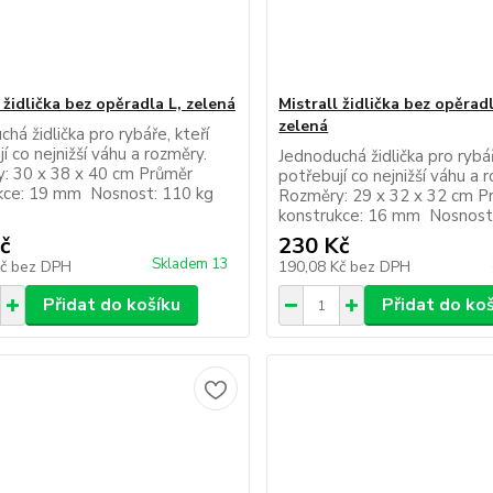
 židlička bez opěradla L, zelená
Mistrall židlička bez opěrad
zelená
há židlička pro rybáře, kteří
í co nejnižší váhu a rozměry.
Jednoduchá židlička pro rybář
: 30 x 38 x 40 cm Průměr
potřebují co nejnižší váhu a 
kce: 19 mm Nosnost: 110 kg
Rozměry: 29 x 32 x 32 cm P
konstrukce: 16 mm Nosnost
č
230 Kč
Skladem 13
Kč
bez DPH
190,08 Kč
bez DPH
Přidat do košíku
Přidat do ko