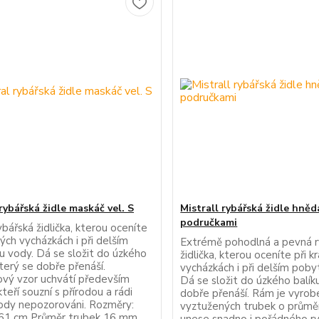
rybářská židle maskáč vel. S
Mistrall rybářská židle hněd
područkami
bářská židlička, kterou oceníte
kých vycházkách i při delším
Extrémě pohodlná a pevná r
u vody. Dá se složit do úzkého
židlička, kterou oceníte při k
který se dobře přenáší.
vycházkách i při delším poby
vý vzor uchvátí především
Dá se složit do úzkého balíku
kteří souzní s přírodou a rádi
dobře přenáší. Rám je vyrob
vody nepozorováni. Rozměry:
vyztužených trubek o průmě
61 cm Průměr trubek 16 mm