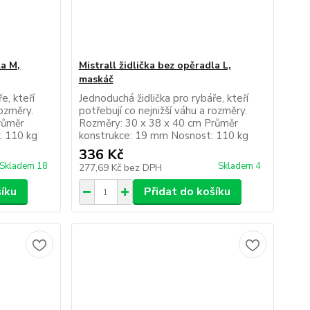
la M,
Mistrall židlička bez opěradla L,
maskáč
e, kteří
Jednoduchá židlička pro rybáře, kteří
rozměry.
potřebují co nejnižší váhu a rozměry.
růměr
Rozměry: 30 x 38 x 40 cm Průměr
: 110 kg
konstrukce: 19 mm Nosnost: 110 kg
336 Kč
Skladem 18
Skladem 4
277,69 Kč
bez DPH
šíku
Přidat do košíku