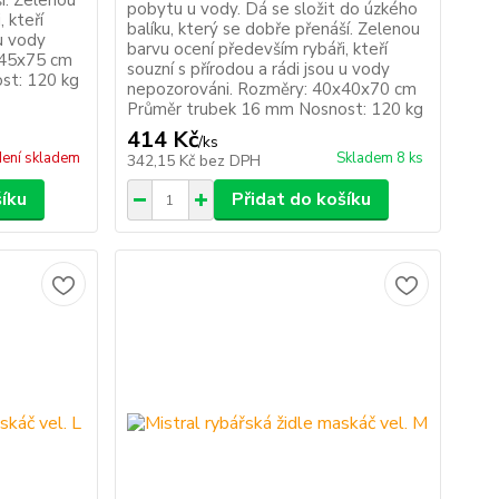
ší. Zelenou
pobytu u vody. Dá se složit do úzkého
 kteří
balíku, který se dobře přenáší. Zelenou
 u vody
barvu ocení především rybáři, kteří
x45x75 cm
souzní s přírodou a rádi jsou u vody
st: 120 kg
nepozorováni. Rozměry: 40x40x70 cm
Průměr trubek 16 mm Nosnost: 120 kg
414 Kč
/
ks
ení skladem
Skladem 8 ks
342,15 Kč
bez DPH
šíku
Přidat do košíku