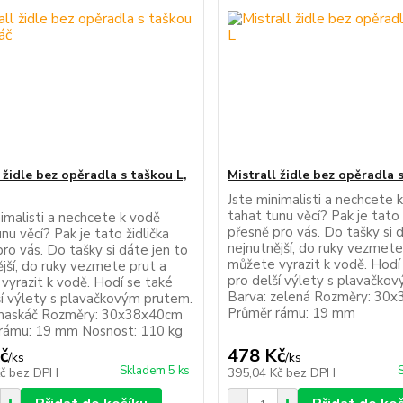
 židle bez opěradla s taškou L,
Mistrall židle bez opěradla 
Jste minimalisti a nechcete 
tahat tunu věcí? Pak je tato 
imalisti a nechcete k vodě
přesně pro vás. Do tašky si 
nu věcí? Pak je tato židlička
nejnutnější, do ruky vezmete
ro vás. Do tašky si dáte jen to
můžete vyrazit k vodě. Hodí
jší, do ruky vezmete prut a
pro delší výlety s plavačko
vyrazit k vodě. Hodí se také
Barva: zelená Rozměry: 30
ší výlety s plavačkovým prutem.
Průměr rámu: 19 mm
maskáč Rozměry: 30x38x40cm
rámu: 19 mm Nosnost: 110 kg
č
478 Kč
/
ks
/
ks
Skladem 5 ks
Kč
bez DPH
395,04 Kč
bez DPH