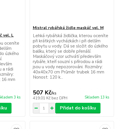
Mistral rybářská židle maskáč vel. M
č vel. L
Lehká rybářská židlička, kterou oceníte
při krátkých vycházkách i při delším
rou oceníte
pobytu u vody. Dá se složit do úzkého
 delším
balíku, který se dobře přenáší.
 do úzkého
Maskáčový vzor uchvátí především
í.
rybáře, kteří souzní s přírodou a rádi
devším
jsou u vody nepozorováni. Rozměry:
u a rádi
40x40x70 cm Průměr trubek 16 mm
ozměry:
Nonost: 120 k...
k 16 mm
507 Kč
/
ks
Skladem 3 ks
Skladem 13 ks
419,01 Kč
bez DPH
šíku
Přidat do košíku