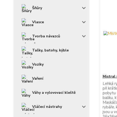
Šňůry
Vlasce
Tvorba návazců
Tašky, batohy, kýble
Vozíky
Mistral 
Vaření
Lehká ry
při krát
Váhy a vylovovací kleště
pobytu 
balíku, 
Maskáčo
Vláčecí nástrahy
rybáře, 
jsou u 
36x36x