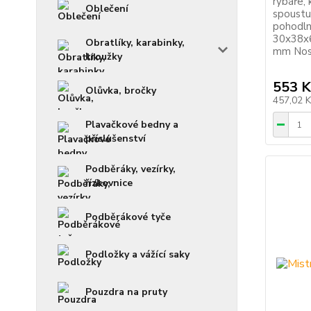
rybáře, 
Oblečení
spoustu 
pohodln
30x38x6
Obratlíky, karabinky,
mm Nos
kroužky
553 K
Olůvka, bročky
457,02 
Plavačkové bedny a
příslušenství
Podběráky, vezírky,
řízkovnice
Podběrákové tyče
Podložky a vážící saky
Pouzdra na pruty