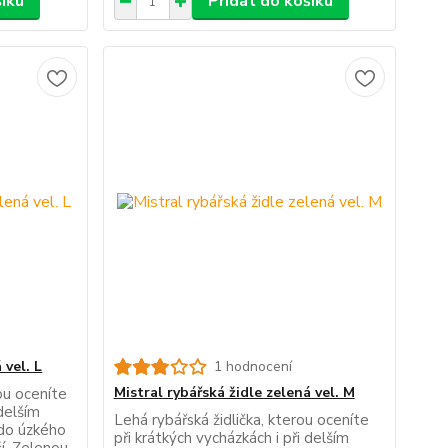
šíku
Přidat do košíku
 vel. L
1 hodnocení
Mistral rybářská židle zelená vel. M
rou oceníte
 delším
Lehá rybářská židlička, kterou oceníte
 do úzkého
při krátkých vycházkách i při delším