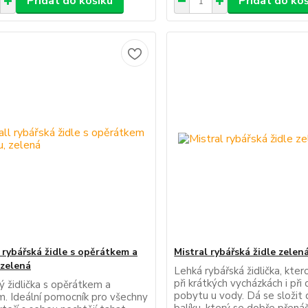
Přidat do košíku
Přidat do ko
l rybářská židle s opěrátkem a
Mistral rybářská židle zelená
 zelená
Lehká rybářská židlička, kte
při krátkých vycházkách i při
ý židlička s opěrátkem a
pobytu u vody. Dá se složit
. Ideální pomocník pro všechny