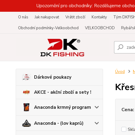
Upozornění pro obchodníky: Rozdělujeme obcho
O nás
Jak nakupovat
Vrátit zboží
Kontakty
Tým DKFIS
Obchodní podmínky-Velkoobchod
VELKOOBCHOD
Rybářsk
Úvod
M
Dárkové poukazy
Křes
AKCE - akční zboží a sety !
Anaconda krmný program
Cena:
Anaconda - (lov kaprů)
Skl