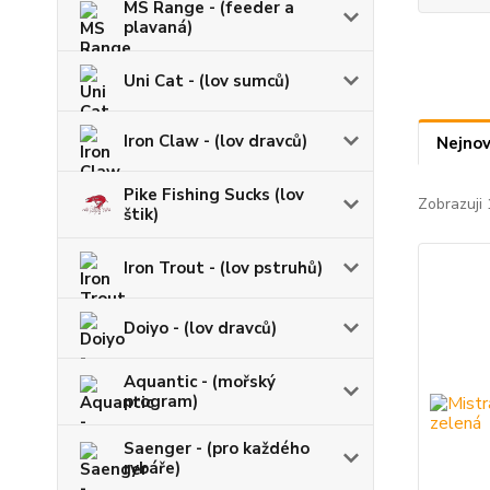
MS Range - (feeder a
plavaná)
Uni Cat - (lov sumců)
Iron Claw - (lov dravců)
Nejnov
Pike Fishing Sucks (lov
Zobrazuji 
štik)
Iron Trout - (lov pstruhů)
Doiyo - (lov dravců)
Aquantic - (mořský
program)
Saenger - (pro každého
rybáře)