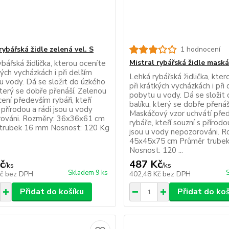
rybářská židle zelená vel. S
1 hodnocení
Mistral rybářská židle maská
bářská židlička, kterou oceníte
kých vycházkách i při delším
Lehká rybářská židlička, kte
u vody. Dá se složit do úzkého
při krátkých vycházkách i při
který se dobře přenáší. Zelenou
pobytu u vody. Dá se složit
ení především rybáři, kteří
balíku, který se dobře přenáš
 přírodou a rádi jsou u vody
Maskáčový vzor uchvátí pře
ováni. Rozměry: 36x36x61 cm
rybáře, kteří souzní s přírodo
trubek 16 mm Nosnost: 120 Kg
jsou u vody nepozorováni. R
45x45x75 cm Průměr trube
Nosnost: 120 ...
č
487 Kč
/
ks
/
ks
Skladem 9 ks
Kč
bez DPH
402,48 Kč
bez DPH
Přidat do košíku
Přidat do ko