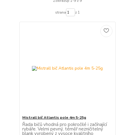
Zobrazuji 1-9 z 9
strana
z 1
Mistrall bič Atlantis pole 4m 5-25g
Řada bičů vhodná pro pokročilé i začínající
rybáře. Velmi pevný, téměř nezničitelný
blank vyrobený z vysoce kvalitního