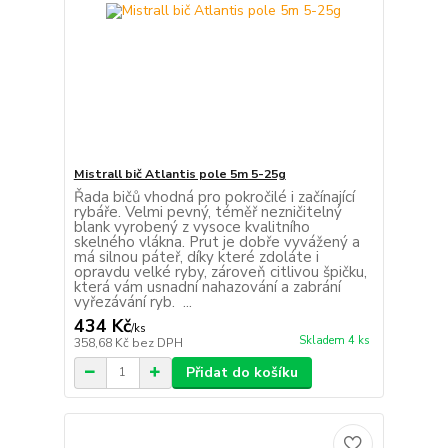
Mistrall bič Atlantis pole 5m 5-25g
Řada bičů vhodná pro pokročilé i začínající
rybáře. Velmi pevný, téměř nezničitelný
blank vyrobený z vysoce kvalitního
skelného vlákna. Prut je dobře vyvážený a
má silnou páteř, díky které zdoláte i
opravdu velké ryby, zároveň citlivou špičku,
která vám usnadní nahazování a zabrání
vyřezávání ryb. ...
434 Kč
/
ks
Skladem 4 ks
358,68 Kč
bez DPH
Přidat do košíku