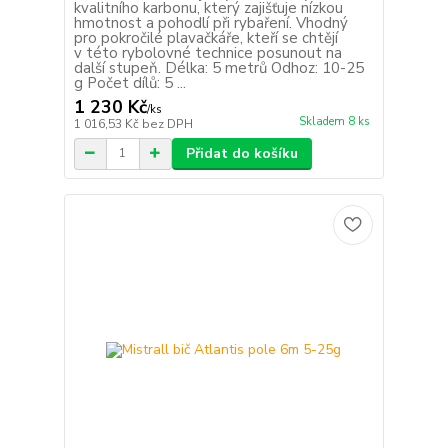
kvalitního karbonu, který zajišťuje nízkou
hmotnost a pohodlí při rybaření. Vhodný
pro pokročilé plavačkáře, kteří se chtějí
v této rybolovné technice posunout na
další stupeň. Délka: 5 metrů Odhoz: 10-25
g Počet dílů: 5 ...
1 230 Kč
/
ks
Skladem 8 ks
1 016,53 Kč
bez DPH
Přidat do košíku