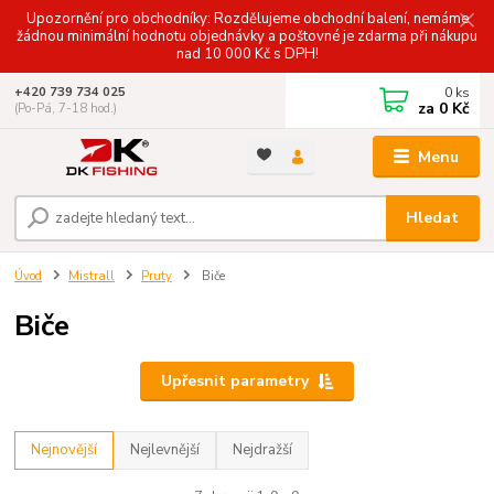
Upozornění pro obchodníky: Rozdělujeme obchodní balení, nemáme
žádnou minimální hodnotu objednávky a poštovné je zdarma při nákupu
nad 10 000 Kč s DPH!
0
ks
+420 739 734 025
za
0 Kč
(Po-Pá, 7-18 hod.)
Menu
Hledat
Úvod
Mistrall
Pruty
Biče
Biče
Upřesnit parametry
Nejnovější
Nejlevnější
Nejdražší