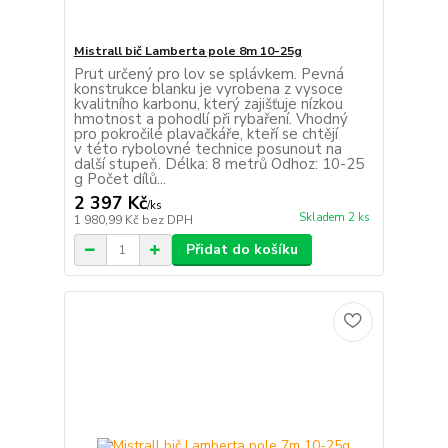
Mistrall bič Lamberta pole 8m 10-25g
Prut určený pro lov se splávkem. Pevná
konstrukce blanku je vyrobena z vysoce
kvalitního karbonu, který zajišťuje nízkou
hmotnost a pohodlí při rybaření. Vhodný
pro pokročilé plavačkáře, kteří se chtějí
v této rybolovné technice posunout na
další stupeň. Délka: 8 metrů Odhoz: 10-25
g Počet dílů...
2 397 Kč
/
ks
Skladem 2 ks
1 980,99 Kč
bez DPH
Přidat do košíku