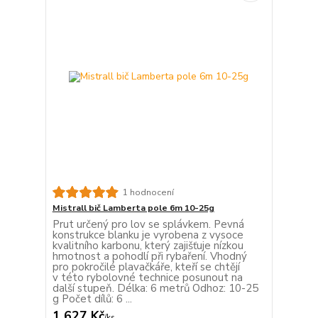
1 hodnocení
Mistrall bič Lamberta pole 6m 10-25g
Prut určený pro lov se splávkem. Pevná
konstrukce blanku je vyrobena z vysoce
kvalitního karbonu, který zajišťuje nízkou
hmotnost a pohodlí při rybaření. Vhodný
pro pokročilé plavačkáře, kteří se chtějí
v této rybolovné technice posunout na
další stupeň. Délka: 6 metrů Odhoz: 10-25
g Počet dílů: 6 ...
1 627 Kč
/
ks