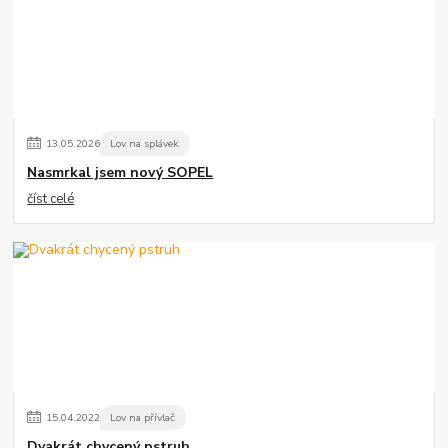
13
.
05
.
2026
Lov na splávek
Nasmrkal jsem nový SOPEL
číst celé
15
.
04
.
2022
Lov na přívlač
Dvakrát chycený pstruh