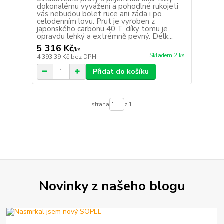
dokonalému vyvážení a pohodlné rukojeti
vás nebudou bolet ruce ani záda i po
celodenním lovu. Prut je vyroben z
japonského carbonu 40 T, díky tomu je
opravdu lehký a extrémně pevný. Délk...
5 316 Kč
/
ks
Skladem 2 ks
4 393,39 Kč
bez DPH
Přidat do košíku
strana
z 1
Novinky z našeho blogu