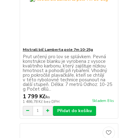
Mistrall bič Lamberta pole 7m 10-25g
Prut určený pro lov se splávkem. Pevná
konstrukce blanku je vyrobena z vysoce
kvalitního karbonu, který zajišťuje nízkou
hmotnost a pohodlí při rybaření. Vhodný
pro pokročilé plavačkáře, kteří se chtějí
v této rybolovné technice posunout na
další stupeň. Délka: 7 metrů Odhoz: 10-25
g Počet dílů...
1 799 Kč
/
ks
Skladem 8 ks
1 486,78 Kč
bez DPH
Přidat do košíku