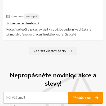
23
.
08
.
2019
Lov kaprů
Správné rozhodnutí
Počasí se lepší a je čas vyrazit k vodě. Dvoudenní vycházka je
přímo stvořena na chycení hezkého kapra.
číst celé
Zobrazit všechny články
Nepropásněte novinky, akce a
slevy!
Přihlásit se