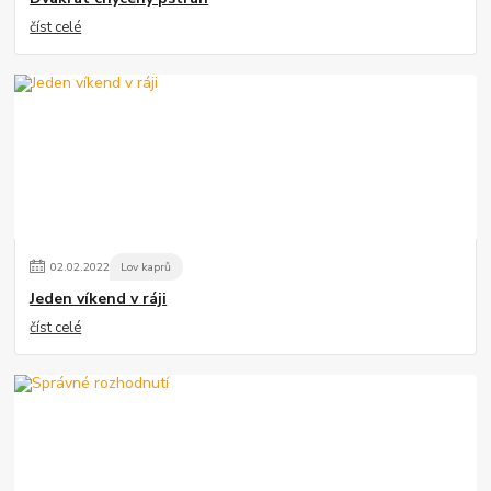
číst celé
02
.
02
.
2022
Lov kaprů
Jeden víkend v ráji
číst celé