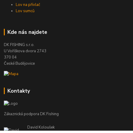
Lov na přívlač
Lov sumců
Kde nás najdete
DK FISHING s.r.o.
U Voříškova dvora 2743
370 04
České Budějovice
Kontakty
Zákaznická podpora DK Fishing
David Koloušek