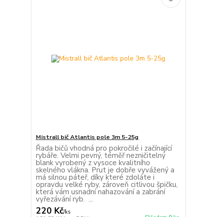
Mistrall bič Atlantis pole 3m 5-25g
Řada bičů vhodná pro pokročilé i začínající
rybáře. Velmi pevný, téměř nezničitelný
blank vyrobený z vysoce kvalitního
skelného vlákna. Prut je dobře vyvážený a
má silnou páteř, díky které zdoláte i
opravdu velké ryby, zároveň citlivou špičku,
která vám usnadní nahazování a zabrání
vyřezávání ryb. ...
220 Kč
/
ks