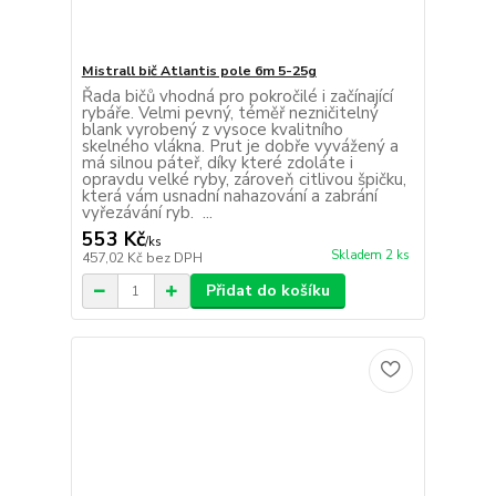
Mistrall bič Atlantis pole 6m 5-25g
Řada bičů vhodná pro pokročilé i začínající
rybáře. Velmi pevný, téměř nezničitelný
blank vyrobený z vysoce kvalitního
skelného vlákna. Prut je dobře vyvážený a
má silnou páteř, díky které zdoláte i
opravdu velké ryby, zároveň citlivou špičku,
která vám usnadní nahazování a zabrání
vyřezávání ryb. ...
553 Kč
/
ks
Skladem 2 ks
457,02 Kč
bez DPH
Přidat do košíku