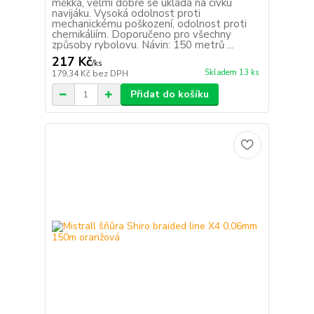
měkká, velmi dobře se ukládá na cívku
navijáku. Vysoká odolnost proti
mechanickému poškození, odolnost proti
chemikáliím. Doporučeno pro všechny
způsoby rybolovu. Návin: 150 metrů ...
217 Kč
/
ks
Skladem 13 ks
179,34 Kč
bez DPH
Přidat do košíku