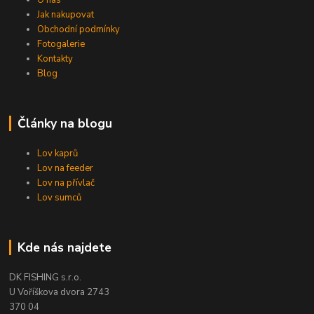
Jak nakupovat
Obchodní podmínky
Fotogalerie
Kontakty
Blog
Články na blogu
Lov kaprů
Lov na feeder
Lov na přívlač
Lov sumců
Kde nás najdete
DK FISHING s.r.o.
U Voříškova dvora 2743
370 04