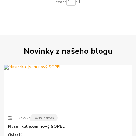
strana
z 1
Novinky z našeho blogu
13
.
05
.
2026
Lov na splávek
Nasmrkal jsem nový SOPEL
číst celé