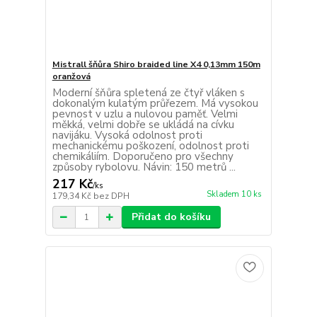
Mistrall šňůra Shiro braided line X4 0,13mm 150m
oranžová
Moderní šňůra spletená ze čtyř vláken s
dokonalým kulatým průřezem. Má vysokou
pevnost v uzlu a nulovou paměť. Velmi
měkká, velmi dobře se ukládá na cívku
navijáku. Vysoká odolnost proti
mechanickému poškození, odolnost proti
chemikáliím. Doporučeno pro všechny
způsoby rybolovu. Návin: 150 metrů ...
217 Kč
/
ks
Skladem 10 ks
179,34 Kč
bez DPH
Přidat do košíku