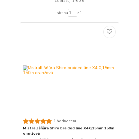
Zobrazuji 1-6 z 6
strana
z 1
1 hodnocení
Mistrall šňůra Shiro braided line X4 0,15mm 150m
oranžová