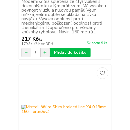
Moderní šňůra spletená ze čtyř vláken s
dokonalým kulatým průřezem. Má vysokou
pevnost v uzlu a nulovou paměť. Velmi
měkká, velmi dobře se ukládá na cívku
navijáku. Vysoká odolnost proti
mechanickému poškození, odolnost proti
chemikáliím. Doporučeno pro všechny
způsoby rybolovu. Návin: 150 metrů ...
217 Kč
/
ks
Skladem 9 ks
179,34 Kč
bez DPH
Přidat do košíku