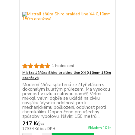
1 hodnocení
Mistrall šňůra Shiro braided line X4 0,10mm 150m
oranžová
Moderní šňůra spletená ze čtyř vláken s
dokonalým kulatým průřezem. Má vysokou
pevnost v uzlu a nulovou paměť. Velmi
měkká, velmi dobře se ukládá na cívku
navijáku. Vysoká odolnost proti
mechanickému poškození, odolnost proti
chemikáliím. Doporučeno pro všechny
způsoby rybolovu. Návin: 150 metrů ...
217 Kč
/
ks
Skladem 10 ks
179,34 Kč
bez DPH