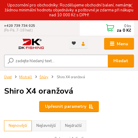
Upozornění pro obchodníky: Rozdělujeme obchodní balení, nemáme
žádnou minimální hodnotu objednávky a poštovné je zdarma při nákupu
nad 10 000 Kč s DPH!
0
ks
+420 739 734 025
za
0 Kč
(Po-Pá, 7-18 hod.)
Menu
Hledat
Úvod
Mistrall
Šňůry
Shiro X4 oranžová
Shiro X4 oranžová
Upřesnit parametry
Nejnovější
Nejlevnější
Nejdražší