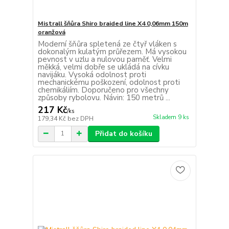
Mistrall šňůra Shiro braided line X4 0,06mm 150m
oranžová
Moderní šňůra spletená ze čtyř vláken s
dokonalým kulatým průřezem. Má vysokou
pevnost v uzlu a nulovou paměť. Velmi
měkká, velmi dobře se ukládá na cívku
navijáku. Vysoká odolnost proti
mechanickému poškození, odolnost proti
chemikáliím. Doporučeno pro všechny
způsoby rybolovu. Návin: 150 metrů ...
217 Kč
/
ks
Skladem 9 ks
179,34 Kč
bez DPH
Přidat do košíku