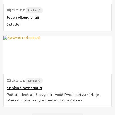
02
.
02
.
2022
Lov kaprů
Jeden víkend v ráji
číst celé
23
.
08
.
2019
Lov kaprů
Správné rozhodnutí
Počasí se lepší a je čas vyrazit k vodě. Dvoudenní vycházka je
přímo stvořena na chycení hezkého kapra.
číst celé