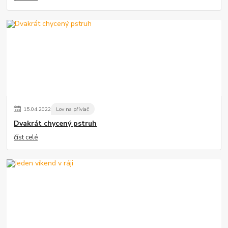
15
.
04
.
2022
Lov na přívlač
Dvakrát chycený pstruh
číst celé