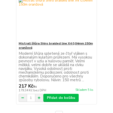
Mistrall šňůra Shiro braided line X4 0,04mm 150m
oranžová
Moderní šňůra spletená ze čtyř vláken s
dokonalým kulatým průřezem. Má vysokou
pevnost v uzlu a nulovou paměť. Velmi
měkká, velmi dobře se ukládá na cívku
navijáku. Vysoká odolnost proti
mechanickému poškození, odolnost proti
chemikáliím. Doporučeno pro všechny
způsoby rybolovu. Návin: 150 metrů ...
217 Kč
/
ks
Skladem 5 ks
179,34 Kč
bez DPH
Přidat do košíku