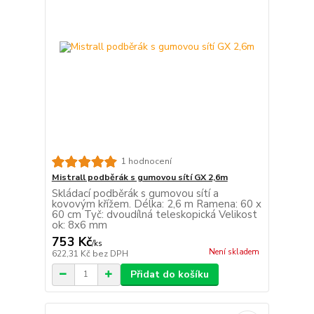
1 hodnocení
Mistrall podběrák s gumovou sítí GX 2,6m
Skládací podběrák s gumovou sítí a
kovovým křížem. Délka: 2,6 m Ramena: 60 x
60 cm Tyč: dvoudílná teleskopická Velikost
ok: 8x6 mm
753 Kč
/
ks
Není skladem
622,31 Kč
bez DPH
Přidat do košíku