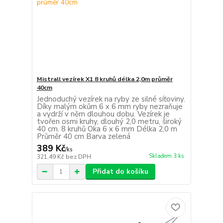
Mistrall vezírek X1 8 kruhů délka 2,0m průměr
40cm
Jednoduchý vezírek na ryby ze silné síťoviny.
Díky malým okům 6 x 6 mm ryby nezraňuje
a vydrží v něm dlouhou dobu. Vezírek je
tvořen osmi kruhy, dlouhý 2,0 metru, široký
40 cm. 8 kruhů Oka 6 x 6 mm Délka 2,0 m
Průměr 40 cm Barva zelená
389 Kč
/
ks
Skladem 3 ks
321,49 Kč
bez DPH
Přidat do košíku