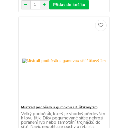
Přidat do košíku
Mistrall podběrák s gumovou sítí štikový 2m
Velký podběrák, který je vhodný především
k lovu štik. Díky pogumované síťce nehrozí
poranění ryb nebo zamotání trojháčků do
sítě. Navíc nepohlcuje pachy a rybí sliz.