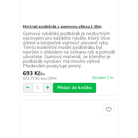
Mistrall podběrák s gumovou síťkou 1,35m
Gumový rybářský podběrák je nezbytným
nástrojem pro každého rybáře, který chce
účinně a bezpečně vyjmout ulovené ryby.
Tento konkrétní model podběráku byl
navržen s ohledem na ochranu ryb a pohodlí
uživatele. Gumový materiál, ze kterého je
podběrák vyroben, má mnoho výhod.
Především poskytuje jemný...
693 Kč
/
ks
Skladem 1 ks
572,73 Kč
bez DPH
Přidat do košíku