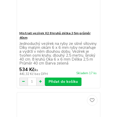
Mistrall vezírek X2 8 kruhů délka 2,5m průměr
40cm
Jednoduchý vezírek na ryby ze silné síťoviny.
Díky malým okům 6 x 6 mm ryby nezraňuje
a vydrží v něm dlouhou dobu. Vezírek je
tvořen osmi kruhy, dlouhý 2,5 metru, široký
40 cm. 8 kruhů Oka 6 x 6 mm Délka 2,5 m
Průměr 40 cm Barva zelená
534 Kč
/
ks
Skladem 17 ks
441,32 Kč
bez DPH
Přidat do košíku