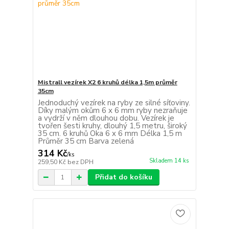
Mistrall vezírek X2 6 kruhů délka 1,5m průměr
35cm
Jednoduchý vezírek na ryby ze silné síťoviny.
Díky malým okům 6 x 6 mm ryby nezraňuje
a vydrží v něm dlouhou dobu. Vezírek je
tvořen šesti kruhy, dlouhý 1,5 metru, široký
35 cm. 6 kruhů Oka 6 x 6 mm Délka 1,5 m
Průměr 35 cm Barva zelená
314 Kč
/
ks
Skladem 14 ks
259,50 Kč
bez DPH
Přidat do košíku