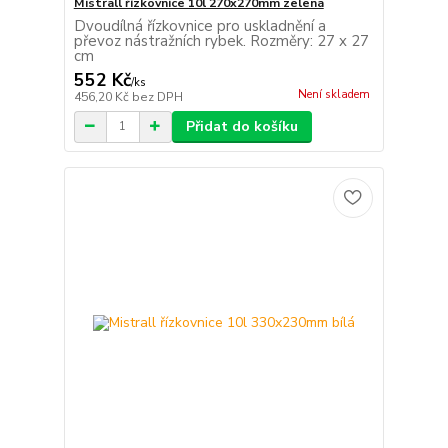
Mistrall řízkovnice 10l 270x270mm zelená
Dvoudílná řízkovnice pro uskladnění a
převoz nástražních rybek. Rozměry: 27 x 27
cm
552 Kč
/
ks
Není skladem
456,20 Kč
bez DPH
Přidat do košíku