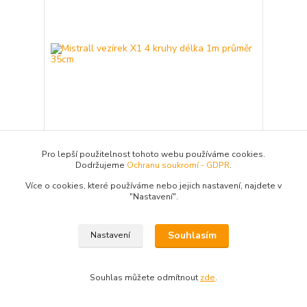
Pro lepší použitelnost tohoto webu používáme cookies.
Dodržujeme
Ochranu soukromí - GDPR
.
Mistrall vezírek X1 4 kruhy délka 1m průměr 35cm
Jednoduchý vezírek na ryby ze silné síťoviny.
Více o cookies, které používáme nebo jejich nastavení, najdete v
Díky malým okům 6 x 6 mm ryby nezraňuje
"N
astavení"
.
a vydrží v něm dlouhou dobu. Vezírek je
tvořen čtyřmi kruhy, dlouhý 1 metr, široký
35 cm. 4 kruhy Oka 6 x 6 mm Délka 1 m
Průměr 35 cm Barva zelená
Souhlasím
Nastavení
183 Kč
/
ks
Skladem 17 ks
151,24 Kč
bez DPH
Souhlas můžete odmítnout
zde
.
Přidat do košíku