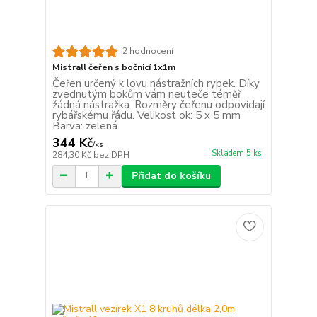
2 hodnocení
Mistrall čeřen s bočnicí 1x1m
Čeřen určený k lovu nástražních rybek. Díky
zvednutým bokům vám neuteče téměř
žádná nástražka. Rozměry čeřenu odpovídají
rybářskému řádu. Velikost ok: 5 x 5 mm
Barva: zelená
344 Kč
/
ks
Skladem 5 ks
284,30 Kč
bez DPH
Přidat do košíku