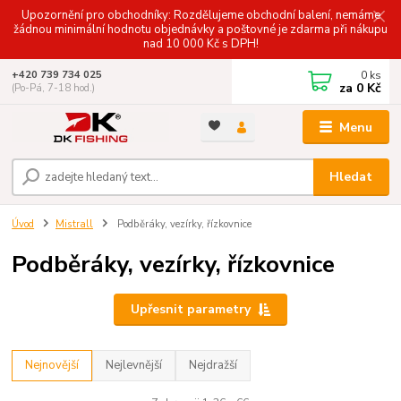
Upozornění pro obchodníky: Rozdělujeme obchodní balení, nemáme
žádnou minimální hodnotu objednávky a poštovné je zdarma při nákupu
nad 10 000 Kč s DPH!
0
ks
+420 739 734 025
za
0 Kč
(Po-Pá, 7-18 hod.)
Menu
Hledat
Úvod
Mistrall
Podběráky, vezírky, řízkovnice
Podběráky, vezírky, řízkovnice
Upřesnit parametry
Nejnovější
Nejlevnější
Nejdražší