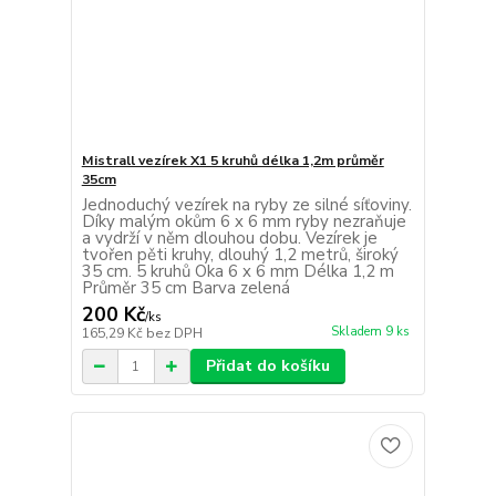
Mistrall vezírek X1 5 kruhů délka 1,2m průměr
35cm
Jednoduchý vezírek na ryby ze silné síťoviny.
Díky malým okům 6 x 6 mm ryby nezraňuje
a vydrží v něm dlouhou dobu. Vezírek je
tvořen pěti kruhy, dlouhý 1,2 metrů, široký
35 cm. 5 kruhů Oka 6 x 6 mm Délka 1,2 m
Průměr 35 cm Barva zelená
200 Kč
/
ks
Skladem 9 ks
165,29 Kč
bez DPH
Přidat do košíku