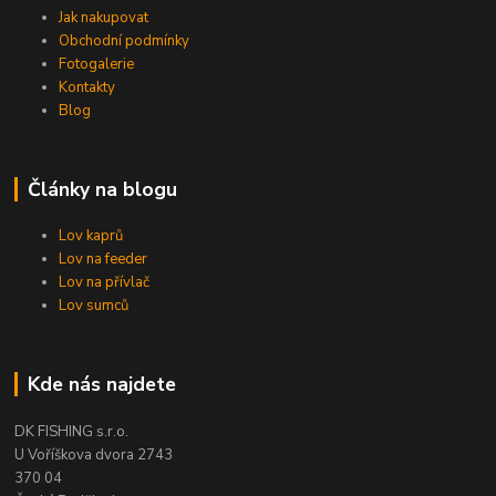
Jak nakupovat
Obchodní podmínky
Fotogalerie
Kontakty
Blog
Články na blogu
Lov kaprů
Lov na feeder
Lov na přívlač
Lov sumců
Kde nás najdete
DK FISHING s.r.o.
U Voříškova dvora 2743
370 04