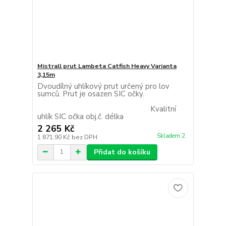
Mistrall prut Lambeta Catfish Heavy Varianta
3,15m
Dvoudílný uhlíkový prut určený pro lov
sumců. Prut je osazen SIC očky.
Kvalitní
uhlík SIC očka obj.č. délka
2 265 Kč
Skladem 2
1 871,90 Kč
bez DPH
Přidat do košíku