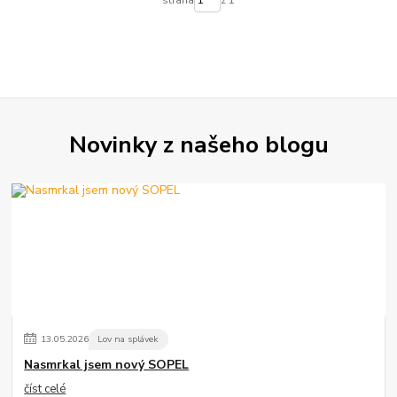
strana
z 1
Novinky z našeho blogu
13
.
05
.
2026
Lov na splávek
Nasmrkal jsem nový SOPEL
číst celé