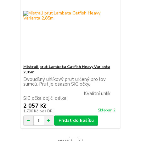
Mistrall prut Lambeta Catfish Heavy Varianta
2,85m
Dvoudílný uhlíkový prut určený pro lov
sumců. Prut je osazen SIC očky.
Kvalitní uhlík
SIC očka obj.č. délka
2 057 Kč
Skladem 2
1 700 Kč
bez DPH
Přidat do košíku