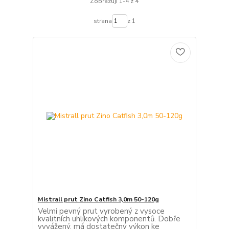
Zobrazuji 1-4 z 4
strana
z 1
Mistrall prut Zino Catfish 3,0m 50-120g
Velmi pevný prut vyrobený z vysoce
kvalitních uhlíkových komponentů. Dobře
vyvážený, má dostatečný výkon ke