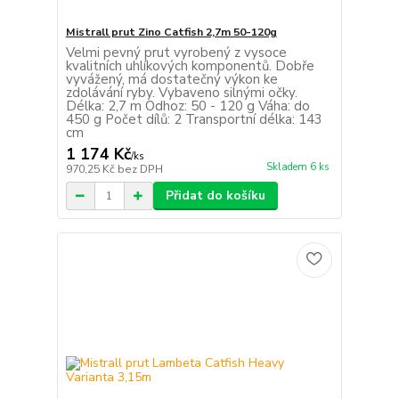
Mistrall prut Zino Catfish 2,7m 50-120g
Velmi pevný prut vyrobený z vysoce
kvalitních uhlíkových komponentů. Dobře
vyvážený, má dostatečný výkon ke
zdolávání ryby. Vybaveno silnými očky.
Délka: 2,7 m Odhoz: 50 - 120 g Váha: do
450 g Počet dílů: 2 Transportní délka: 143
cm
1 174 Kč
/
ks
Skladem 6 ks
970,25 Kč
bez DPH
Přidat do košíku