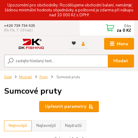
Upozornění pro obchodníky: Rozdělujeme obchodní balení, nemáme
žádnou minimální hodnotu objednávky a poštovné je zdarma při nákupu
nad 10 000 Kč s DPH!
0
ks
+420 739 734 025
za
0 Kč
(Po-Pá, 7-18 hod.)
Menu
Hledat
Úvod
Mistrall
Pruty
Sumcové pruty
Sumcové pruty
Upřesnit parametry
Nejnovější
Nejlevnější
Nejdražší