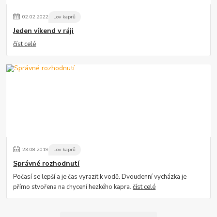
02
.
02
.
2022
Lov kaprů
Jeden víkend v ráji
číst celé
23
.
08
.
2019
Lov kaprů
Správné rozhodnutí
Počasí se lepší a je čas vyrazit k vodě. Dvoudenní vycházka je
přímo stvořena na chycení hezkého kapra.
číst celé