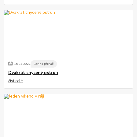
15
.
04
.
2022
Lov na přívlač
Dvakrát chycený pstruh
číst celé