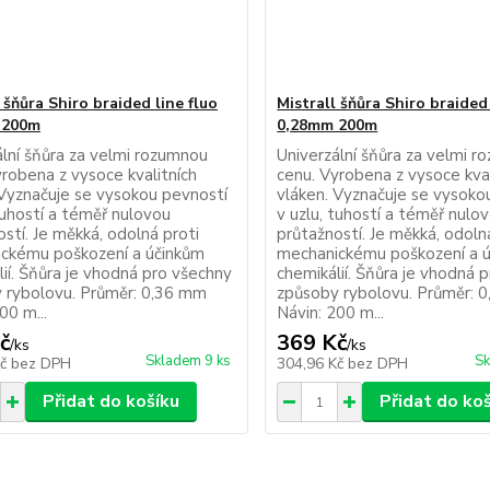
 šňůra Shiro braided line fluo
Mistrall šňůra Shiro braided 
 200m
0,28mm 200m
ální šňůra za velmi rozumnou
Univerzální šňůra za velmi 
yrobena z vysoce kvalitních
cenu. Vyrobena z vysoce kval
 Vyznačuje se vysokou pevností
vláken. Vyznačuje se vysoko
tuhostí a téměř nulovou
v uzlu, tuhostí a téměř nulo
stí. Je měkká, odolná proti
průtažností. Je měkká, odoln
ckému poškození a účinkům
mechanickému poškození a 
ií. Šňůra je vhodná pro všechny
chemikálií. Šňůra je vhodná 
 rybolovu. Průměr: 0,36 mm
způsoby rybolovu. Průměr: 
00 m...
Návin: 200 m...
č
369 Kč
/
ks
/
ks
Skladem 9 ks
Sk
Kč
bez DPH
304,96 Kč
bez DPH
Přidat do košíku
Přidat do ko