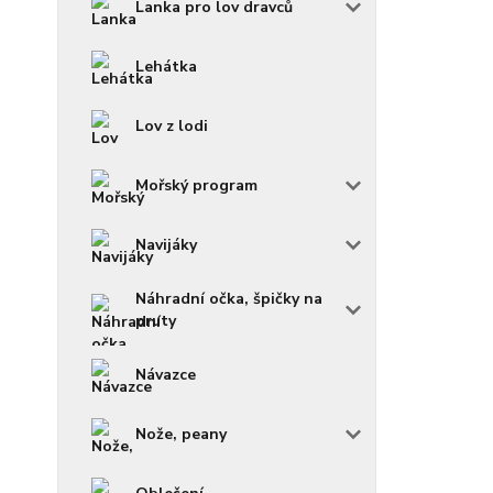
Lanka pro lov dravců
Lehátka
Lov z lodi
Mořský program
Navijáky
Náhradní očka, špičky na
pruty
Návazce
Nože, peany