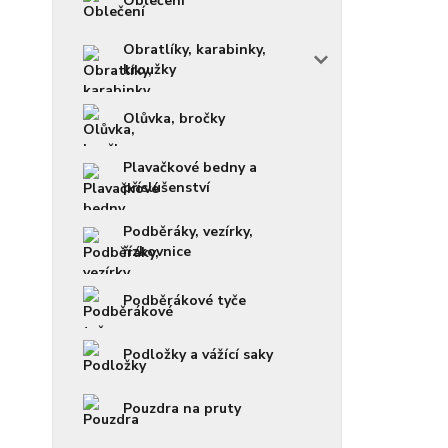
Oblečení
Obratlíky, karabinky,
kroužky
Olůvka, bročky
Plavačkové bedny a
příslušenství
Podběráky, vezírky,
řízkovnice
Podběrákové tyče
Podložky a vážící saky
Pouzdra na pruty