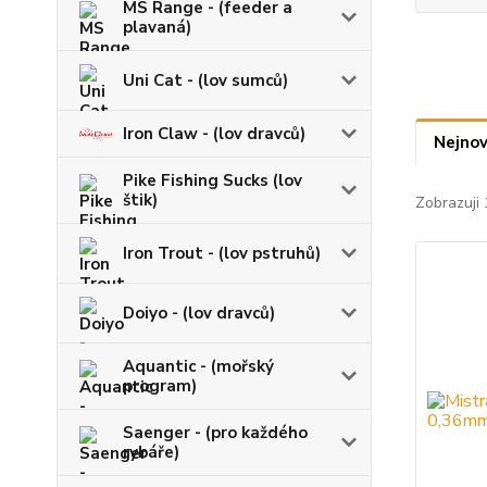
MS Range - (feeder a
plavaná)
Uni Cat - (lov sumců)
Iron Claw - (lov dravců)
Nejnov
Pike Fishing Sucks (lov
štik)
Zobrazuji 
Iron Trout - (lov pstruhů)
Doiyo - (lov dravců)
Aquantic - (mořský
program)
Saenger - (pro každého
rybáře)