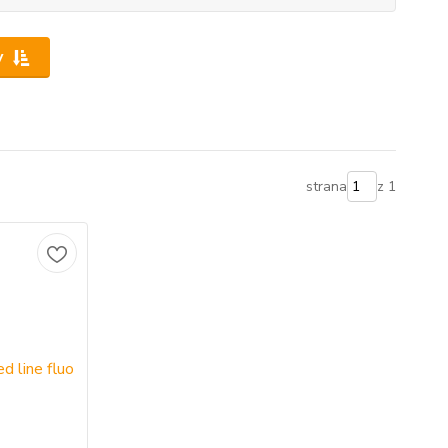
y
strana
z 1