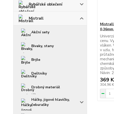
Rybářské oblečení
Mistrall
Mistrall
0,36mm
Akční sety
Univerz
cenu. V
vláken.
Bivaky, stany
v uzlu, 
průtažno
mechani
Brýle
chemikál
způsoby
Návin: 2
Deštníky
369 K
304,96 
Drobný materiál
Háčky, jigové hlavičky,
čeburašky