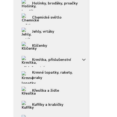
Holínky, broďáky, prsačky
Chemické světlo
Jehly, vrtáky
Klíčenky
Krmítka, příslušenství
Krmné lopatky, rakety,
praky
Křesílka a židle
Kufříky a krabičky