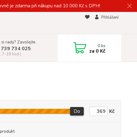
vné je zdarma při nákupu nad 10 000 Kč s DPH!
Přihlášení
 si rady? Zavolejte.
0
ks
 739 734 025
za
0 Kč
, 7-18 hod.)
Do
Kč
produkt