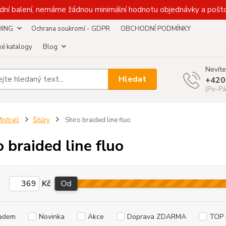
dní balení, nemáme žádnou minimální hodnotu objednávky a pošto
HING
Ochrana soukromí - GDPR
OBCHODNÍ PODMÍNKY
é katalogy
Blog
Nevíte
Hledat
+420
(Po-Pá
istrall
Šňůry
Shiro braided line fluo
o braided line fluo
Kč
Od
adem
Novinka
Akce
Doprava ZDARMA
TOP 