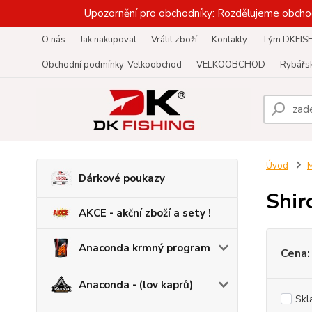
Upozornění pro obchodníky: Rozdělujeme obcho
O nás
Jak nakupovat
Vrátit zboží
Kontakty
Tým DKFIS
Obchodní podmínky-Velkoobchod
VELKOOBCHOD
Rybářsk
Úvod
M
Dárkové poukazy
Shir
AKCE - akční zboží a sety !
Anaconda krmný program
Cena:
Anaconda - (lov kaprů)
Skl