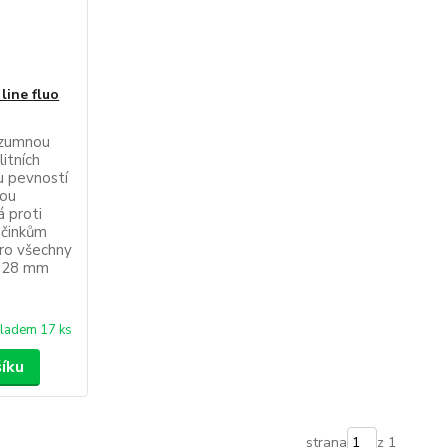
line fluo
rozumnou
itních
u pevností
vou
á proti
účinkům
pro všechny
0,28 mm
ladem 17 ks
šíku
strana
z 1